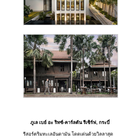
ภูเล เบย์ อะ ริทซ์-คาร์ลตัน รีเซิร์ฟ, กระบี่
รีสอร์ตริมทะเลอันดามัน โดดเด่นด้วยวิลลาสุด