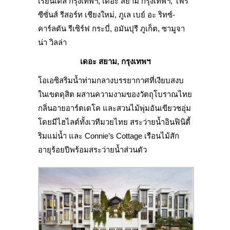
เรียนเต็ล กรุงเทพฯ, เดอะ สยาม กรุงเทพฯ, โฟร์
ซีซั่นส์ รีสอร์ท เชียงใหม่, ภูเล เบย์ อะ ริทซ์-
คาร์ลตัน รีเซิร์ฟ กระบี่, อมันปุรี ภูเก็ต, ซามูจา
น่า วิลล่า
เดอะ สยาม, กรุงเทพฯ
โอเอซิสริมน้ำท่ามกลางบรรยากาศที่เงียบสงบ
ในเขตดุสิต ผสานความงามของวัตถุโบราณไทย
กลิ่นอายอาร์ตเดโค และสวนไม้พุ่มอันเขียวชอุ่ม
โดยมีไฮไลต์ทั้งเวทีมวยไทย สระว่ายน้ำอินฟินิตี้
ริมแม่น้ำ และ Connie’s Cottage เรือนไม้สัก
อายุร้อยปีพร้อมสระว่ายน้ำส่วนตัว