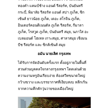
ทองคำ แคมป์ช้าง แอนด์ รีสอร์ท, บันยันทรี
กระบี่, พิมาลัย รีสอร์ท แอนด์ สปา ภูเก็ต, ซิก
เซ้นส์ ยาวน้อย ภูเก็ต, เดอะ สโรจิน ภูเก็ต,
อินเตอร์คอนติเนนตัล ภูเก็ต รีสอร์ท, กีมาลา
ภูเก็ต, โรสวูด ภูเก็ต, บันยันทรี สมุย, นภาใส อะ
เบลมอนด์ โฮเทล เกาะสมุย, ศาลาสมุย เชิงมน
บีช รีสอร์ท และ ซิกส์เซ้นส์ สมุย
อมัน นายเลิศ กรุงเทพ
ได้รับการจัดอันดับครั้งแรก ตั้งอยู่ภายในพื้นที่
สวนส่วนบุคคลใจกลางกรุงเทพฯ โดดเด่นด้วย
ความงามหรูอันเรียบง่าย ห้องสวีทขนาดใหญ่
กว้างขวาง และบรรยากาศที่เงียบสงบ หลีกเร้น
จากความคึกคักวุ่นวายของเมืองใหญ่