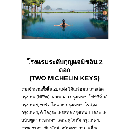
โรงแรมระดับกุญแจมิชลิน 2
ดอก
(
TWO MICHELIN KEYS
)
รวม
จำนวนทั้งสิ้น 21 แห่ง ได้แก่
อมัน นายเลิศ
กรุงเทพ (NEW), คาเพลลา กรุงเทพฯ, โฟร์ซีซั่นส์
กรุงเทพฯ, พาร์ค ไฮแอท กรุงเทพฯ, โรสวูด
กรุงเทพฯ, ดิ โอกุระ เพรสทีจ กรุงเทพฯ, เดอะ เพ
นนินซูลา กรุงเทพฯ, เดอะ สุโขทัย กรุงเทพฯ,
ราชมรรคา เชียงใหม่, อนันตรา สามเหลี่ยม