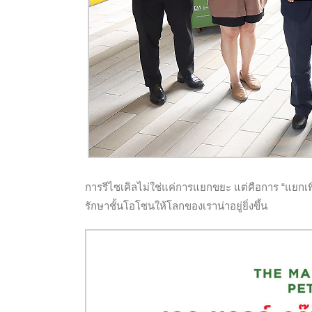
การรีไซเคิลไม่ใช่แค่การแยกขยะ แต่คือการ “แยก
รักษาชั้นโอโซนให้โลกของเราน่าอยู่ยิ่งขึ้น