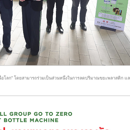
เพื่อโลก” โดยสามารถร่วมเป็นส่วนหนึ่งในการลดปริมาณขยะพลาสติก แล