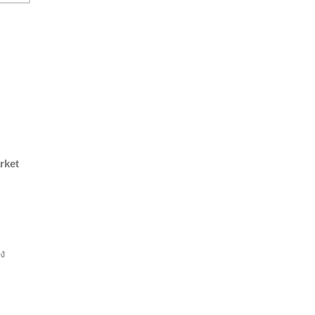
rket
ง