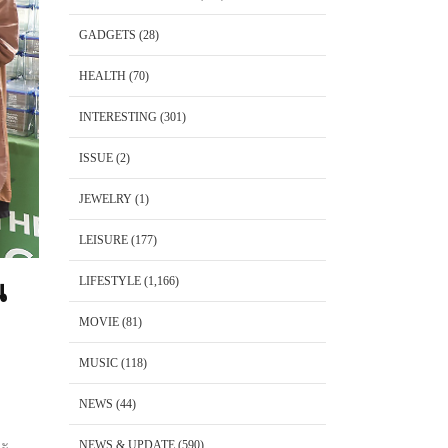
GADGETS
(28)
HEALTH
(70)
INTERESTING
(301)
ISSUE
(2)
JEWELRY
(1)
LEISURE
(177)
LIFESTYLE
(1,166)
น
MOVIE
(81)
MUSIC
(118)
NEWS
(44)
ละ
NEWS & UPDATE
(590)