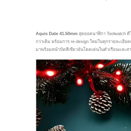
Aquis Date 41.50mm
สุดยอดนาฬิกา Toolwatch ดีไ
กว่าเดิม พร้อมการ re-design ใหม่ในทุกรายละเอี
มาพร้อมหน้าปัดสีเขียวอันโดดเด่นในตัวเรือนและ