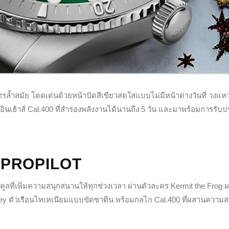
รล้ำสมัย โดดเด่นด้วยหน้าปัดสีเขียวสดใสแบบไม่มีหน้าต่างวันที่ วงแห
ินเฮ้าส์ Cal.400 ที่สำรองพลังงานได้นานถึง 5 วัน และมาพร้อมการรับป
PROPILOT
ดคูลที่เพิ่มความสนุกสนานให้ทุกช่วงเวลา ผ่านตัวละคร Kermit the Frog
sney ตัวเรือนไทเทเนียมแบบขัดซาติน พร้อมกลไก Cal.400 ที่ผสานความ