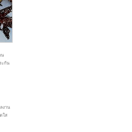
วน
ระกัน
 ผลงาน
สดใส