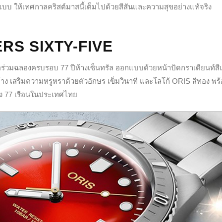
บบ ให้เทศกาลคริสต์มาสนี้เต็มไปด้วยสีสันและความสุขอย่างแท้จริง
ERS SIXTY-FIVE
ื่อร่วมฉลองครบรอบ 77 ปีห้างเซ็นทรัล ออกแบบด้วยหน้าปัดกราเดียนท์ส
าง เสริมความหรูหราด้วยตัวอักษร เข็มวินาที และโลโก้ ORIS สีทอง พร
ง 77 เรือนในประเทศไทย