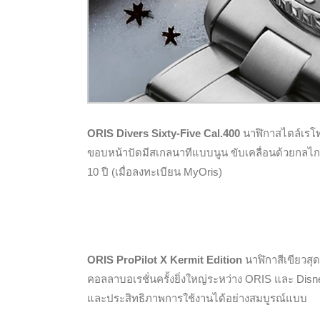
ORIS Divers Sixty-Five Cal.400
นาฬิกาสไตล์เรโท
ขอบหน้าปัดมีสเกลนาทีแบบนูน ขับเคลื่อนด้วยกลไกอ
10 ปี (เมื่อลงทะเบียน MyOris)
ORIS ProPilot X Kermit Edition
นาฬิกาสีเขียวสุ
คอลลาบอเรชั่นครั้งยิ่งใหญ่ระหว่าง ORIS และ Di
และประสิทธิภาพการใช้งานได้อย่างสมบูรณ์แบบ