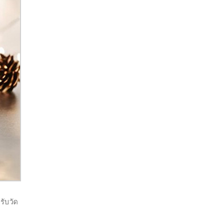
รับวัด