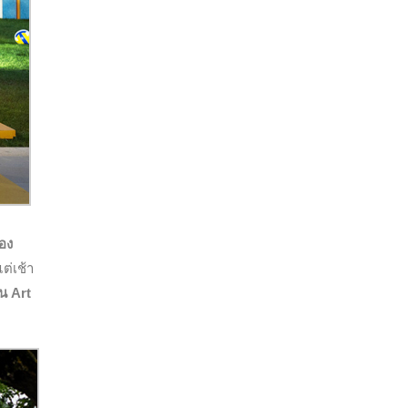
ของ
ต่เช้า
น Art