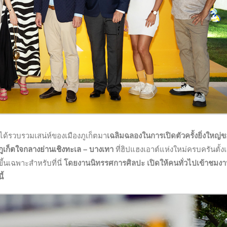
่ได้รวบรวมเสน่ห์ของเมืองภูเก็ตมา
เฉลิมฉลองในการเปิดตัวครั้งยิ่งใหญ่
ูเก็ตใจกลางย่านเชิงทะเล – บางเทา
ที่ฮิปแฮงเอาต์แห่งใหม่ครบครันตั้งแ
้นเฉพาะสำหรับที่นี่
โดยงานนิทรรศการศิลปะ เปิดให้คนทั่วไปเข้าชมงา
ี้