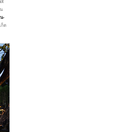
ct
ิน
น-
เก็ต