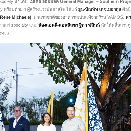
 Society นำโดย
ไมเคิล ออมม็อค General Manager – Southern Proje
ty พร้อมด้วย 4 ผู้สร้างแรงบันดาลใจ ได้แก่
ยูน-ปัณพัท เตชเมธากุล
ศิ
ลป
f Rene Michaele)
)
ผ่านรสชาติของอาหารสเปนแท้จากร้าน VAMOS,
ฟา
กาแฟ specialty และ
น้องแอนนี่-แอนนิสซา ฐิตา ฟลินน์
นักโต้คลื่นสาวภู
องทะเล