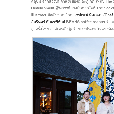
คลูซีฟ จากแรงบันดาลใจของเมืองภูเก็ต ให้กับ The
Development
ผู้รังสรรค์แรงบันดาลใจที่ The Socie
Illustrator ชื่อดังระดับโลก
,
เชฟเรเน่ มิเคลเล่’ (Che
อัครินทร์ ศิวพรพิทักษ์
BEANS coffee roaster
ร้าน
ลูกครึ่งไทย-ออสเตรเลียผู้สร้างแรงบันดาลใจแห่งท้