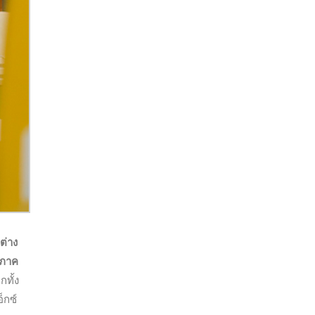
ต่าง
มภาค
กทั้ง
็กซ์