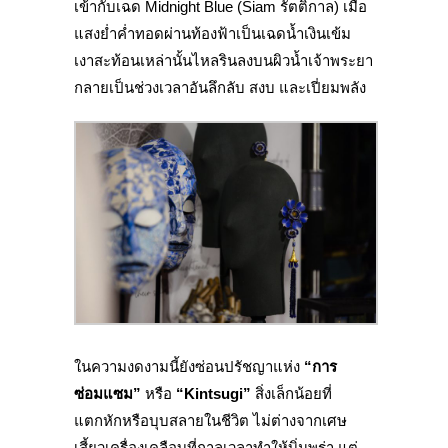
เข้ากับเฉด Midnight Blue (Siam รัตติกาล) เมื่อ
แสงย่ำค่ำทอดผ่านท้องฟ้าเป็นเฉดน้ำเงินเข้ม
เงาสะท้อนเหล่านั้นไหลรินลงบนผิวน้ำเจ้าพระยา
กลายเป็นช่วงเวลาอันลึกลับ สงบ และเปี่ยมพลัง
ในความงดงามนี้ยังซ่อนปรัชญาแห่ง
“การ
ซ่อมแซม”
หรือ
“Kintsugi”
สิ่งเล็กน้อยที่
แตกหักหรือบุบสลายในชีวิต ไม่ต่างจากเศษ
เสี้ยวเครื่องเคลือบที่กาลเวลาทำให้บิ่นพร่า แต่