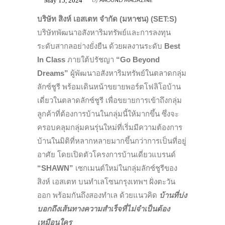
May 15, 2024
by
AROUND MAGAZINE
บริษัท สิงห์ เอสเตท จำกัด (มหาชน) (SET:S)
บริษัทพัฒนาอสังหาริมทรัพย์และการลงทุน
ระดับสากลอย่างยั่งยืน ด้วยผลงานระดับ
Best
In Class
ภายใต้ปรัชญา
“Go Beyond
Dreams”
ผู้พัฒนาอสังหาริมทรัพย์ในตลาดกลุ่ม
ลักซ์ชูรี พร้อมเดินหน้าขยายพอร์ตโฟลิโอบ้าน
เดี่ยวในตลาดลักซ์ชูรี เพื่อขยายการเข้าถึงกลุ่ม
ลูกค้าที่ต้องการบ้านในกลุ่มนี้ให้มากขึ้น ซึ่งจะ
ครอบคลุมกลุ่มคนรุ่นใหม่ที่เริ่มมีความต้องการ
บ้านในมิติที่หลากหลายมากขึ้นกว่าการเป็นที่อยู่
อาศัย โดยเปิดตัวโครงการบ้านเดี่ยวแบรนด์
“SHAWN”
เซกเมนต์ใหม่ในกลุ่มลักซ์ชูรีของ
สิงห์ เอสเตท บนทำเลโซนกรุงเทพฯ ฝั่งตะวัน
ออก พร้อมกันถึงสองทำเล ด้วยแนวคิด
บ้านที่บ่ง
บอกถึงเส้นทางความสำเร็จที่ไม่จำเป็นต้อง
เหมือนใคร