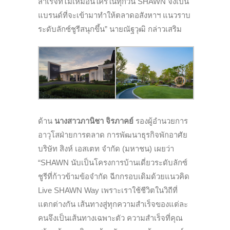
สำเร็จที่ไม่เหมือนใครในทุกวัน SHAWN จึงเป็น
แบรนด์ที่จะเข้ามาทำให้ตลาดอสังหาฯ แนวราบ
ระดับลักซ์ชูรีสนุกขึ้น” นายณัฐวุฒิ กล่าวเสริม
ด้าน
นางสาวภานิชา จิรภาคย์
รองผู้อำนวยการ
อาวุโสฝ่ายการตลาด การพัฒนาธุรกิจพักอาศัย
บริษัท สิงห์ เอสเตท จำกัด (มหาชน) เผยว่า
“SHAWN นับเป็นโครงการบ้านเดี่ยวระดับลักซ์
ชูรีที่ก้าวข้ามข้อจำกัด ฉีกกรอบเดิมด้วยแนวคิด
Live SHAWN Way เพราะเราใช้ชีวิตในวิถีที่
แตกต่างกัน เส้นทางสู่ทุกความสำเร็จของแต่ละ
คนจึงเป็นเส้นทางเฉพาะตัว ความสำเร็จที่คุณ