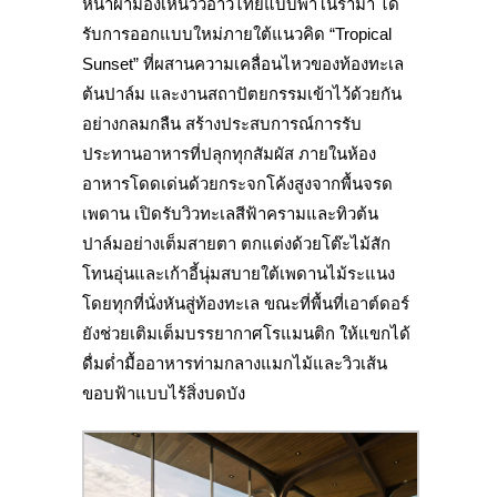
หน้าผามองเห็นวิวอ่าวไทยแบบพาโนรามา ได้
รับการออกแบบใหม่ภายใต้แนวคิด “Tropical
Sunset” ที่ผสานความเคลื่อนไหวของท้องทะเล
ต้นปาล์ม และงานสถาปัตยกรรมเข้าไว้ด้วยกัน
อย่างกลมกลืน สร้างประสบการณ์การรับ
ประทานอาหารที่ปลุกทุกสัมผัส
ภายในห้อง
อาหารโดดเด่นด้วยกระจกโค้งสูงจากพื้นจรด
เพดาน เปิดรับวิวทะเลสีฟ้าครามและทิวต้น
ปาล์มอย่างเต็มสายตา ตกแต่งด้วยโต๊ะไม้สัก
โทนอุ่นและเก้าอี้นุ่มสบายใต้เพดานไม้ระแนง
โดยทุกที่นั่งหันสู่ท้องทะเล ขณะที่พื้นที่เอาต์ดอร์
ยังช่วยเติมเต็มบรรยากาศโรแมนติก ให้แขกได้
ดื่มด่ำมื้ออาหารท่ามกลางแมกไม้และวิวเส้น
ขอบฟ้าแบบไร้สิ่งบดบัง