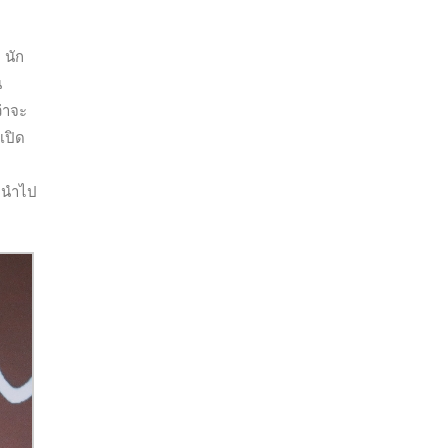
 นัก
น
่าจะ
เปิด
ว นำไป