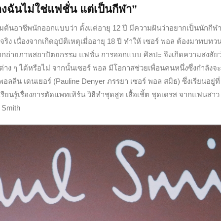
ฉันไม่ใช่แฟชั่น แต่เป็นกีฬา”
มต้นอาชีพนักออกแบบว่า ตั้งแต่อายุ 12 ปี มีความฝันว่าอยากเป็นนักกีฬา
ริง เนื่องจากเกิดอุบัติเหตุเมื่ออายุ 18 ปี ทำให้ เซอร์ พอล ต้องมาทบทว
ากถ่ายภาพสถาปัตยกรรม แฟชั่น การออกแบบ ศิลปะ จึงเกิดความสงสัยว
าง ๆ ได้หรือไม่ จากนั้นเซอร์ พอล มีโอกาสช่วยเพื่อนคนหนึ่งซึ่งกำลังจะ
พอลลีน เดนเยอร์ (Pauline Denyer ภรรยา เซอร์ พอล สมิธ) ซึ่งเรียนอยู่ที่
รียนรู้เรื่องการตัดแพทเทิร์น วิธีทำชุดสูท เสื้อเชิ้ต ชุดเดรส จากแฟนสา
 Smith