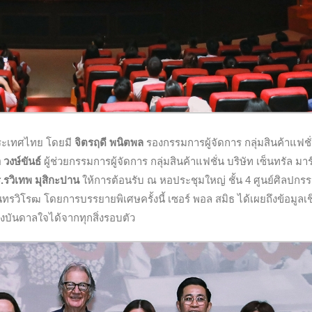
ี่ประเทศไทย โดยมี
จิตรฤดี พนิตพล
รองกรรมการผู้จัดการ กลุ่มสินค้าแฟช
วงษ์ขันธ์
ผู้ช่วยกรรมการผู้จัดการ กลุ่มสินค้าแฟชั่น บริษัท เซ็นทรัล มาร
รวิเทพ มุสิกะปาน
ให้การต้อนรับ ณ หอประชุมใหญ่ ชั้น 4 ศูนย์ศิลปกร
ิโรฒ โดยการบรรยายพิเศษครั้งนี้ เซอร์ พอล สมิธ ได้เผยถึงข้อมูลเชิ
งบันดาลใจได้จากทุกสิ่งรอบตัว