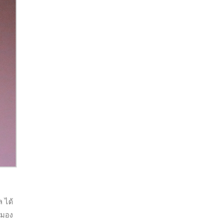
ล ได้
ณมอง