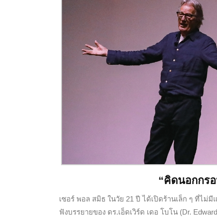
“คิดนอกกรอบ
เซอร์ พอล สมิธ ในวัย 21 ปี ได้เปิดร้านเล็ก ๆ ที่ไม่ม
ฟังบรรยายของ ดร.เอ็ดเวิร์ด เดอ โบโน (Dr. Edward