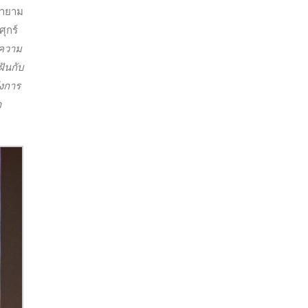
ยายาม
ุกร์
ความ
ฝันกับ
ึงการ
า