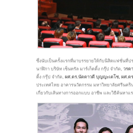
ซึ่งนับเป็นครั้งแรกที่มาบรรยายให้กับนิสิตแฟชั่นท
นาฬิกา บริษัท เซ็นทรัล มาร์เก็ตติ้ง กรุ๊ป จำกัด,
วรดา 
ติ้ง กรุ๊ป จำกัด,
ผศ.ดร.นัดดาวดี บุญญะเดโช, ผศ.ดร.
ประเทศไทย อาคารนวัตกรรม มหาวิทยาลัยศรีนครินทรว
เกี่ยวกับเส้นทางการออกแบบ อาชีพ และวิธีค้นหาแร