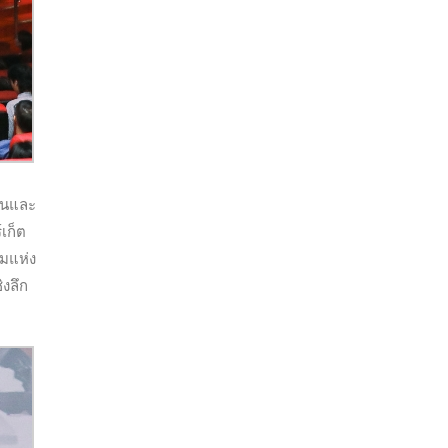
ั่นและ
์เก็ต
รมแห่ง
งลึก