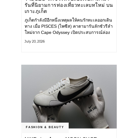
รันที่นิยามการท่องเที่ยวทะเลบทใหม่ บน
เกาะภูเก็ต
ภูเก็ตกำลังมีอีกหนึ่งเหตุผลให้คนรักทะเลออกเดิน
ทาง เมื่อ PISCES (ไพซีส) คาตามารันลักชัวรีลำ
ใหม่จาก Cape Odyssey เปิดประสบการณ์ล่อง
เรือสู่ทะเลอันดามันและอ่าวพังงาในมุมที่ต่างออก
July 20, 2026
ไป ผสานความสะดวกสบายแบบโรงแรมระดับ
ลักชัวรีเข้ากับเสน่ห์ของธรรมชาติ จนทุกช่วง
เวลาบนเรือกลายเป็นส่วนหนึ่งของการเดินทาง
ทั้งงานบริการ สิ่งอำนวยความสะดวก
FASHION & BEAUTY