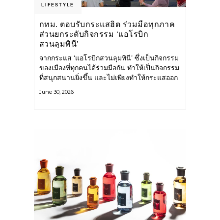
LIFESTYLE
กทม. ตอบรับกระแสฮิต ร่วมมือทุกภาค
ส่วนยกระดับกิจกรรม ‘แอโรบิก
สวนลุมพินี’
จากกระแส ‘แอโรบิกสวนลุมพินี’ ซึ่งเป็นกิจกรรม
ของเมืองที่ทุกคนได้ร่วมมือกัน ทำให้เป็นกิจกรรม
ที่สนุกสนานยิ่งขึ้น และไม่เพียงทำให้กระแสออก
กำลังกายในกรุงเทพฯ คึกคักขึ้นเท่านั้น แต่ยัง
June 30, 2026
กระจายไปยังหลายพื้นที่ของประเทศที่อยากออก
กำลังกาย เต้นแอโรบิกสนุกแบบสวนลุมพินี ทั้งนี้
กรุงเทพมหานคร (กทม.) ยังวางแผนขยาย
กิจกรรมนี้ไปสู่สวนสาธารณะต่าง