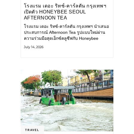
โรงแรม เดอะ ริทซ์-คาร์ลตัน กรุงเทพฯ
เปิดตัว HONEYBEE SEOUL
AFTERNOON TEA
COLLABORATION ณ คาเลโอ
โรงแรม เดอะ ริทซ์-คาร์ลตัน กรุงเทพฯ นำเสนอ
(CALEŌ) ชวนสัมผัสเสน่ห์ของขนม
ประสบการณ์ Afternoon Tea รูปแบบใหม่ผ่าน
หวานร่วมสมัยจากกรุงโซล
ความร่วมมือสุดเอ็กซ์คลูซีฟกับ Honeybee
Seoul คาเฟ่ขนมหวานสไตล์ฝรั่งเศสร่วมสมัยชื่อ
July 14, 2026
ดังจากกรุงโซล นำโดยเชฟอึนจอง
TRAVEL