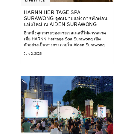
LIFESTYLE
HARNN HERITAGE SPA
SURAWONG จุดหมายแห่งการพักผ่อน
แห่งใหม่ ณ AIDEN SURAWONG
BANGKOK
อีกหนึ่งจุดหมายของสายเวลเนสที่ไม่ควรพลาด
เมื่อ HARNN Heritage Spa Surawong เปิด
ตัวอย่างเป็นทางการภายใน Aiden Surawong
Bangkok พร้อมชวนทุกคนหลีกหนีความวุ่นวาย
July 2, 2026
ของเมืองใหญ่ มาสัมผัสประสบการณ์การพักผ่อน
ที่ผสานศาสตร์การบำบัดแบบไทยเข้ากับความ
ร่วมสมัยอย่างลงตัว สปาแห่งนี้ได้รับแรงบันดาล
ใจจากยุคฟื้นฟูศิลปวัฒนธรรมในสมัยรัชกาลที่