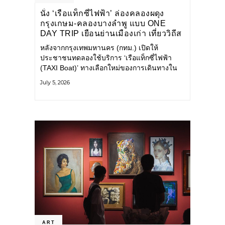
นั่ง ‘เรือแท็กซี่ไฟฟ้า’ ล่องคลองผดุง
กรุงเกษม-คลองบางลำพู แบบ ONE
DAY TRIP เยือนย่านเมืองเก่า เที่ยววิถีส
โลว์ไลฟ์แบบรักษ์โลก
หลังจากกรุงเทพมหานคร (กทม.) เปิดให้
ประชาชนทดลองใช้บริการ ‘เรือแท็กซี่ไฟฟ้า
(TAXI Boat)’ ทางเลือกใหม่ของการเดินทางใน
เมืองที่สะดวก สะอาด และเป็นมิตรกับสิ่ง
July 5, 2026
แวดล้อม ผ่านแอปพลิเคชัน MuvMi (มูฟมี)
ART