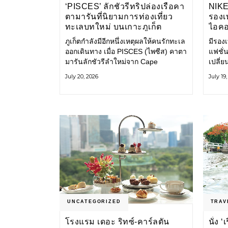
‘PISCES’ ลักชัวรีทริปล่องเรือคา
NIK
ตามารันที่นิยามการท่องเที่ยว
รองเท
ทะเลบทใหม่ บนเกาะภูเก็ต
ไอคอ
ภูเก็ตกำลังมีอีกหนึ่งเหตุผลให้คนรักทะเล
มีรองเท
ออกเดินทาง เมื่อ PISCES (ไพซีส) คาตา
แฟชั่น
มารันลักชัวรีลำใหม่จาก Cape
เปลี่
Odyssey เปิดประสบการณ์ล่องเรือสู่
Shoe ค
July 20, 2026
July 19
ทะเลอันดามันและอ่าวพังงาในมุมที่ต่าง
ไอคอนท
ออกไป ผสานความสะดวกสบายแบบ
ก่อน ก
โรงแรมระดับลักชัวรีเข้ากับเสน่ห์ของ
ราวแห
ธรรมชาติ จนทุกช่วงเวลาบนเรือกลาย
แฟชั่
เป็นส่วนหนึ่งของการเดินทาง ทั้งงาน
Nike
บริการ สิ่งอำนวยความสะดวก
UNCATEGORIZED
TRAV
โรงแรม เดอะ ริทซ์-คาร์ลตัน
นั่ง 