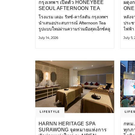
กรุงเทพฯ เปิดตัว HONEYBEE
ผดุง
SEOUL AFTERNOON TEA
ONE 
COLLABORATION ณ คาเลโอ
เก่า 
โรงแรม เดอะ ริทซ์-คาร์ลตัน กรุงเทพฯ
หลังจ
(CALEŌ) ชวนสัมผัสเสน่ห์ของ
โ
นำเสนอประสบการณ์ Afternoon Tea
ประชา
ขนมหวานร่วมสมัยจากกรุงโซล
รูปแบบใหม่ผ่านความร่วมมือสุดเอ็กซ์คลู
ไฟฟ้า
ซีฟกับ Honeybee Seoul คาเฟ่ขนม
การเด
July 14, 2026
July 5,
หวานสไตล์ฝรั่งเศสร่วมสมัยชื่อดังจาก
และเป็
กรุงโซล นำโดยเชฟอึนจอง
แอปพล
LIFESTYLE
LIFE
HARNN HERITAGE SPA
กทม.
SURAWONG จุดหมายแห่งการ
ทุกภ