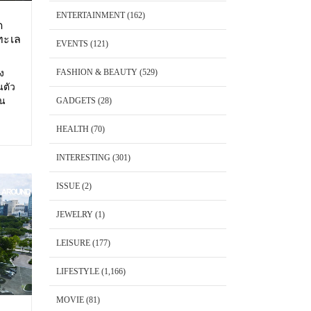
ENTERTAINMENT
(162)
ด
ทะเล
EVENTS
(121)
FASHION & BEAUTY
(529)
อง
นตัว
้น
GADGETS
(28)
 Cape
พันวา
HEALTH
(70)
็ต
INTERESTING
(301)
ISSUE
(2)
JEWELRY
(1)
LEISURE
(177)
LIFESTYLE
(1,166)
MOVIE
(81)