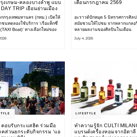
กรุงเกษม-คลองบางลำพู แบบ
เดือนกรกฎาคม 2569
DAY TRIP เยือนย่านเมือง
เที่ยววิถีสโลว์ไลฟ์แบบรักษ์
ากกรุงเทพมหานคร (กทม.) เปิดให้
อะราวด์ปักหมุด 5 นิทรรศการศิลป
ลก
ชนทดลองใช้บริการ ‘เรือแท็กซี่
สมัยชวนให้ไปชม จากหลากแกลอรี
 (TAXI Boat)’ ทางเลือกใหม่ของ
หลายผลงานของศิลปินในเดือน
ินทางในเมืองที่สะดวก สะอาด
กรกฎาคมนี้ ANONYMOUS จัดแ
 2026
July 4, 2026
นมิตรกับสิ่งแวดล้อม ผ่าน
วันนี้ – 16 สิงหาคม 2569 นิทรร
ิเคชัน MuvMi (มูฟมี)
กลุ่ม Anonymous โดยมี นิ่ม
STYLE
LIFESTYLE
 ตอบรับกระแสฮิต ร่วมมือ
ทำความรู้จัก CULTI MILAN
าคส่วนยกระดับกิจกรรม ‘แอ
แบรนด์เครื่องหอมจากอิตาลี ผ