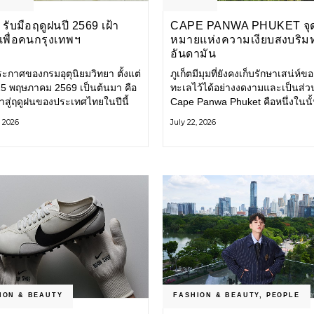
รับมือฤดูฝนปี 2569 เฝ้า
CAPE PANWA PHUKET จุ
งเพื่อคนกรุงเทพฯ
หมายแห่งความเงียบสงบริม
อันดามัน
ะกาศของกรมอุตุนิยมวิทยา ตั้งแต่
ภูเก็ตมีมุมที่ยังคงเก็บรักษาเสน่ห์ข
่ 15 พฤษภาคม 2569 เป็นต้นมา คือ
ทะเลไว้ได้อย่างงดงามและเป็นส่ว
ข้าสู่ฤดูฝนของประเทศไทยในปีนี้
Cape Panwa Phuket คือหนึ่งในนั
ทพมหานคร (กทม.) เตรียมพร้อม
โรงแรมลักชัวรีแห่งแรกของเครือ
, 2026
July 22, 2026
อน้ำท่วม และเดินหน้าพัฒนา
& Kantary Hotels ตั้งอยู่บนแหลม
ร้างพื้นฐาน
ทางตะวันออกเฉียงใต้ของเกาะภูเก
ION & BEAUTY
FASHION & BEAUTY
,
PEOPLE