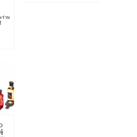
ะร่วม
่
สดง:
ศการ
O
ู้