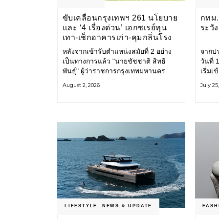
ขับเคลื่อนกรุงเทพฯ 261 นโยบาย
กทม. 
และ ‘4 เรื่องด่วน’ เอกซเรย์ทุน
ระวั
เทา-เช็กอาคารเก่า-คุมกลิ่นโรง
ขยะ-ขีดเส้นสอบทุจริต
หลังจากเข้ารับตำแหน่งสมัยที่ 2 อย่าง
จากปร
เป็นทางการแล้ว "นายชัชชาติ สิทธิ
วันที
พันธุ์" ผู้ว่าราชการกรุงเทพมหานคร
เริ่มเ
แถลง 261 นโยบาย พัฒนาเมืองต่อเนื่อง
กรุงเ
August 2, 2026
July 25
แปลงนโยบายสู่แผนยุทธศาสตร์ จัด
รับมื
ทำตัวชี้วัด
โครงส
LIFESTYLE
,
NEWS & UPDATE
FASH