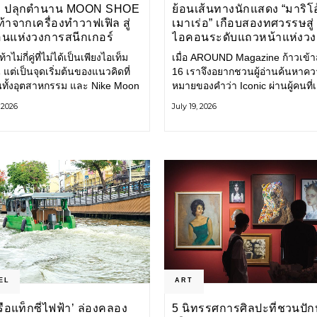
E ปลุกตำนาน MOON SHOE
ย้อนเส้นทางนักแสดง “มาริโอ
้าจากเครื่องทำวาฟเฟิล สู่
เมาเร่อ” เกือบสองทศวรรษสู่
นแห่งวงการสนีกเกอร์
ไอคอนระดับแถวหน้าแห่งว
บันเทิงไทย
้าไม่กี่คู่ที่ไม่ได้เป็นเพียงไอเท็ม
เมื่อ AROUND Magazine ก้าวเข้าสู่
 แต่เป็นจุดเริ่มต้นของแนวคิดที่
16 เราจึงอยากชวนผู้อ่านค้นหาค
ยนทั้งอุตสาหกรรม และ Nike Moon
หมายของคำว่า Iconic ผ่านผู้คนที่
ือหนึ่งในนั้น รองเท้าระดับ
ไปพร้อมกับกาลเวลา และยังคงรัก
, 2026
July 19, 2026
ี่ถือกำเนิดเมื่อกว่าครึ่งศตวรรษ
ตนไว้อย่างมั่นคง หนึ่งในนั้นคือ มา
ำลังกลับมาอีกครั้ง พร้อมพาเรื่อง
เมาเร่อ
่งนวัตกรรมจากอดีตมาสู่โลก
นร่วมสมัย ถ่ายทอดดีเอ็นเอของ
EL
ART
‘เรือแท็กซี่ไฟฟ้า’ ล่องคลอง
5 นิทรรศการศิลปะที่ชวนปัก