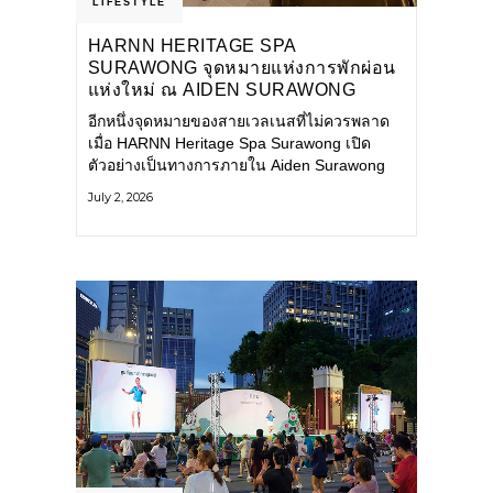
LIFESTYLE
HARNN HERITAGE SPA
SURAWONG จุดหมายแห่งการพักผ่อน
แห่งใหม่ ณ AIDEN SURAWONG
BANGKOK
อีกหนึ่งจุดหมายของสายเวลเนสที่ไม่ควรพลาด
เมื่อ HARNN Heritage Spa Surawong เปิด
ตัวอย่างเป็นทางการภายใน Aiden Surawong
Bangkok พร้อมชวนทุกคนหลีกหนีความวุ่นวาย
July 2, 2026
ของเมืองใหญ่ มาสัมผัสประสบการณ์การพักผ่อน
ที่ผสานศาสตร์การบำบัดแบบไทยเข้ากับความ
ร่วมสมัยอย่างลงตัว สปาแห่งนี้ได้รับแรงบันดาล
ใจจากยุคฟื้นฟูศิลปวัฒนธรรมในสมัยรัชกาลที่