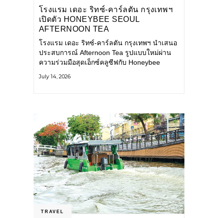
โรงแรม เดอะ ริทซ์-คาร์ลตัน กรุงเทพฯ
เปิดตัว HONEYBEE SEOUL
AFTERNOON TEA
COLLABORATION ณ คาเลโอ
โรงแรม เดอะ ริทซ์-คาร์ลตัน กรุงเทพฯ นำเสนอ
(CALEŌ) ชวนสัมผัสเสน่ห์ของขนม
ประสบการณ์ Afternoon Tea รูปแบบใหม่ผ่าน
หวานร่วมสมัยจากกรุงโซล
ความร่วมมือสุดเอ็กซ์คลูซีฟกับ Honeybee
Seoul คาเฟ่ขนมหวานสไตล์ฝรั่งเศสร่วมสมัยชื่อ
July 14, 2026
ดังจากกรุงโซล นำโดยเชฟอึนจอง
TRAVEL