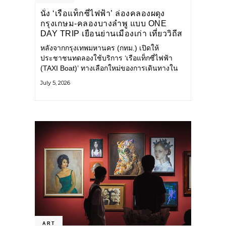
นั่ง ‘เรือแท็กซี่ไฟฟ้า’ ล่องคลองผดุง
กรุงเกษม-คลองบางลำพู แบบ ONE
DAY TRIP เยือนย่านเมืองเก่า เที่ยววิถีส
โลว์ไลฟ์แบบรักษ์โลก
หลังจากกรุงเทพมหานคร (กทม.) เปิดให้
ประชาชนทดลองใช้บริการ ‘เรือแท็กซี่ไฟฟ้า
(TAXI Boat)’ ทางเลือกใหม่ของการเดินทางใน
เมืองที่สะดวก สะอาด และเป็นมิตรกับสิ่ง
July 5, 2026
แวดล้อม ผ่านแอปพลิเคชัน MuvMi (มูฟมี)
ART