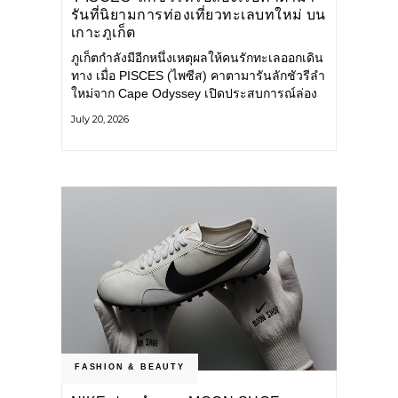
รันที่นิยามการท่องเที่ยวทะเลบทใหม่ บน
เกาะภูเก็ต
ภูเก็ตกำลังมีอีกหนึ่งเหตุผลให้คนรักทะเลออกเดิน
ทาง เมื่อ PISCES (ไพซีส) คาตามารันลักชัวรีลำ
ใหม่จาก Cape Odyssey เปิดประสบการณ์ล่อง
เรือสู่ทะเลอันดามันและอ่าวพังงาในมุมที่ต่างออก
July 20, 2026
ไป ผสานความสะดวกสบายแบบโรงแรมระดับ
ลักชัวรีเข้ากับเสน่ห์ของธรรมชาติ จนทุกช่วง
เวลาบนเรือกลายเป็นส่วนหนึ่งของการเดินทาง
ทั้งงานบริการ สิ่งอำนวยความสะดวก
FASHION & BEAUTY