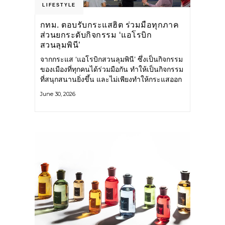
LIFESTYLE
กทม. ตอบรับกระแสฮิต ร่วมมือทุกภาค
ส่วนยกระดับกิจกรรม ‘แอโรบิก
สวนลุมพินี’
จากกระแส ‘แอโรบิกสวนลุมพินี’ ซึ่งเป็นกิจกรรม
ของเมืองที่ทุกคนได้ร่วมมือกัน ทำให้เป็นกิจกรรม
ที่สนุกสนานยิ่งขึ้น และไม่เพียงทำให้กระแสออก
กำลังกายในกรุงเทพฯ คึกคักขึ้นเท่านั้น แต่ยัง
June 30, 2026
กระจายไปยังหลายพื้นที่ของประเทศที่อยากออก
กำลังกาย เต้นแอโรบิกสนุกแบบสวนลุมพินี ทั้งนี้
กรุงเทพมหานคร (กทม.) ยังวางแผนขยาย
กิจกรรมนี้ไปสู่สวนสาธารณะต่าง