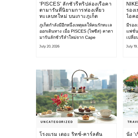
‘PISCES’ ลักชัวรีทริปล่องเรือคา
NIK
ตามารันที่นิยามการท่องเที่ยว
รองเท
ทะเลบทใหม่ บนเกาะภูเก็ต
ไอคอ
ภูเก็ตกำลังมีอีกหนึ่งเหตุผลให้คนรักทะเล
มีรองเท
ออกเดินทาง เมื่อ PISCES (ไพซีส) คาตา
แฟชั่น
มารันลักชัวรีลำใหม่จาก Cape
เปลี่
Odyssey เปิดประสบการณ์ล่องเรือสู่
Shoe ค
July 20, 2026
July 19
ทะเลอันดามันและอ่าวพังงาในมุมที่ต่าง
ไอคอนท
ออกไป ผสานความสะดวกสบายแบบ
ก่อน ก
โรงแรมระดับลักชัวรีเข้ากับเสน่ห์ของ
ราวแห
ธรรมชาติ จนทุกช่วงเวลาบนเรือกลาย
แฟชั่
เป็นส่วนหนึ่งของการเดินทาง ทั้งงาน
Nike
บริการ สิ่งอำนวยความสะดวก
UNCATEGORIZED
TRAV
โรงแรม เดอะ ริทซ์-คาร์ลตัน
นั่ง 