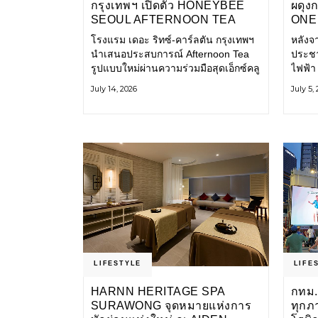
กรุงเทพฯ เปิดตัว HONEYBEE
ผดุง
SEOUL AFTERNOON TEA
ONE 
COLLABORATION ณ คาเลโอ
เก่า 
โรงแรม เดอะ ริทซ์-คาร์ลตัน กรุงเทพฯ
หลังจ
(CALEŌ) ชวนสัมผัสเสน่ห์ของ
โ
นำเสนอประสบการณ์ Afternoon Tea
ประชา
ขนมหวานร่วมสมัยจากกรุงโซล
รูปแบบใหม่ผ่านความร่วมมือสุดเอ็กซ์คลู
ไฟฟ้า
ซีฟกับ Honeybee Seoul คาเฟ่ขนม
การเด
July 14, 2026
July 5,
หวานสไตล์ฝรั่งเศสร่วมสมัยชื่อดังจาก
และเป็
กรุงโซล นำโดยเชฟอึนจอง
แอปพล
LIFESTYLE
LIFE
HARNN HERITAGE SPA
กทม.
SURAWONG จุดหมายแห่งการ
ทุกภ