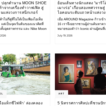
E ปลุกตำนาน MOON SHOE
ย้อนเส้นทางนักแสดง “มาริโอ
้าจากเครื่องทำวาฟเฟิล สู่
เมาเร่อ” เกือบสองทศวรรษสู่
นแห่งวงการสนีกเกอร์
ไอคอนระดับแถวหน้าแห่งว
บันเทิงไทย
้าไม่กี่คู่ที่ไม่ได้เป็นเพียงไอเท็ม
เมื่อ AROUND Magazine ก้าวเข้าสู่
 แต่เป็นจุดเริ่มต้นของแนวคิดที่
16 เราจึงอยากชวนผู้อ่านค้นหาค
ยนทั้งอุตสาหกรรม และ Nike Moon
หมายของคำว่า Iconic ผ่านผู้คนที่
ือหนึ่งในนั้น รองเท้าระดับ
ไปพร้อมกับกาลเวลา และยังคงรัก
, 2026
July 19, 2026
ี่ถือกำเนิดเมื่อกว่าครึ่งศตวรรษ
ตนไว้อย่างมั่นคง หนึ่งในนั้นคือ มา
ำลังกลับมาอีกครั้ง พร้อมพาเรื่อง
เมาเร่อ
่งนวัตกรรมจากอดีตมาสู่โลก
นร่วมสมัย ถ่ายทอดดีเอ็นเอของ
EL
ART
‘เรือแท็กซี่ไฟฟ้า’ ล่องคลอง
5 นิทรรศการศิลปะที่ชวนปัก