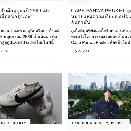
รับมือฤดูฝนปี 2569 เฝ้า
CAPE PANWA PHUKET จุ
งเพื่อคนกรุงเทพฯ
หมายแห่งความเงียบสงบริม
อันดามัน
ะกาศของกรมอุตุนิยมวิทยา ตั้งแต่
ภูเก็ตมีมุมที่ยังคงเก็บรักษาเสน่ห์ข
่ 15 พฤษภาคม 2569 เป็นต้นมา คือ
ทะเลไว้ได้อย่างงดงามและเป็นส่ว
ข้าสู่ฤดูฝนของประเทศไทยในปีนี้
Cape Panwa Phuket คือหนึ่งในนั
ทพมหานคร (กทม.) เตรียมพร้อม
โรงแรมลักชัวรีแห่งแรกของเครือ
, 2026
July 22, 2026
อน้ำท่วม และเดินหน้าพัฒนา
& Kantary Hotels ตั้งอยู่บนแหลม
ร้างพื้นฐาน
ทางตะวันออกเฉียงใต้ของเกาะภูเก
ION & BEAUTY
FASHION & BEAUTY
,
PEOPLE