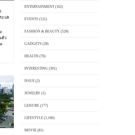
ENTERTAINMENT
(162)
ด
ทะเล
EVENTS
(121)
FASHION & BEAUTY
(529)
อง
นตัว
้น
GADGETS
(28)
 Cape
พันวา
HEALTH
(70)
็ต
INTERESTING
(301)
ISSUE
(2)
JEWELRY
(1)
LEISURE
(177)
LIFESTYLE
(1,166)
MOVIE
(81)