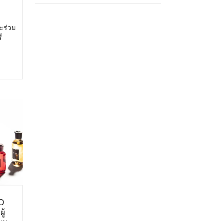
ะร่วม
่
สดง:
ศการ
O
ู้