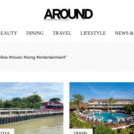
BEAUTY
DINING
TRAVEL
LIFESTYLE
NEWS &
line #music #song #entertainment"
STYLE
TRAVEL