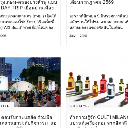
กรุงเกษม-คลองบางลำพู แบบ
เดือนกรกฎาคม 2569
DAY TRIP เยือนย่านเมือง
เที่ยววิถีสโลว์ไลฟ์แบบรักษ์
ากกรุงเทพมหานคร (กทม.) เปิดให้
อะราวด์ปักหมุด 5 นิทรรศการศิลป
ลก
ชนทดลองใช้บริการ ‘เรือแท็กซี่
สมัยชวนให้ไปชม จากหลากแกลอรี
 (TAXI Boat)’ ทางเลือกใหม่ของ
หลายผลงานของศิลปินในเดือน
ินทางในเมืองที่สะดวก สะอาด
กรกฎาคมนี้ ANONYMOUS จัดแ
 2026
July 4, 2026
นมิตรกับสิ่งแวดล้อม ผ่าน
วันนี้ – 16 สิงหาคม 2569 นิทรร
ิเคชัน MuvMi (มูฟมี)
กลุ่ม Anonymous โดยมี นิ่ม
STYLE
LIFESTYLE
 ตอบรับกระแสฮิต ร่วมมือ
ทำความรู้จัก CULTI MILAN
าคส่วนยกระดับกิจกรรม ‘แอ
แบรนด์เครื่องหอมจากอิตาลี ผ