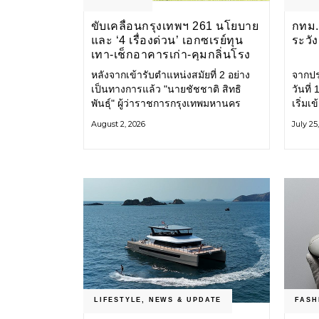
ขับเคลื่อนกรุงเทพฯ 261 นโยบาย
กทม. 
และ ‘4 เรื่องด่วน’ เอกซเรย์ทุน
ระวั
เทา-เช็กอาคารเก่า-คุมกลิ่นโรง
ขยะ-ขีดเส้นสอบทุจริต
หลังจากเข้ารับตำแหน่งสมัยที่ 2 อย่าง
จากปร
เป็นทางการแล้ว "นายชัชชาติ สิทธิ
วันที
พันธุ์" ผู้ว่าราชการกรุงเทพมหานคร
เริ่มเ
แถลง 261 นโยบาย พัฒนาเมืองต่อเนื่อง
กรุงเ
August 2, 2026
July 25
แปลงนโยบายสู่แผนยุทธศาสตร์ จัด
รับมื
ทำตัวชี้วัด
โครงส
LIFESTYLE
,
NEWS & UPDATE
FASH