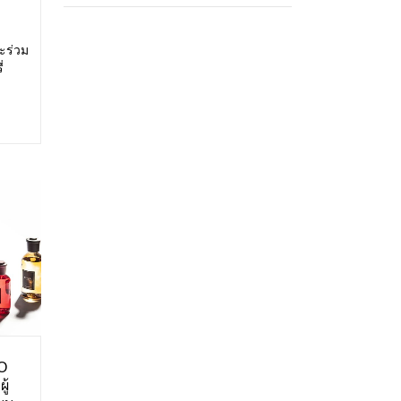
ะร่วม
่
สดง:
ศการ
O
ู้