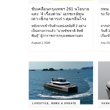
ขับเคลื่อนกรุงเทพฯ 261 นโยบาย
กทม. 
และ ‘4 เรื่องด่วน’ เอกซเรย์ทุน
ระวั
เทา-เช็กอาคารเก่า-คุมกลิ่นโรง
ขยะ-ขีดเส้นสอบทุจริต
หลังจากเข้ารับตำแหน่งสมัยที่ 2 อย่าง
จากปร
เป็นทางการแล้ว "นายชัชชาติ สิทธิ
วันที
พันธุ์" ผู้ว่าราชการกรุงเทพมหานคร
เริ่มเ
แถลง 261 นโยบาย พัฒนาเมืองต่อเนื่อง
กรุงเ
August 2, 2026
July 25
แปลงนโยบายสู่แผนยุทธศาสตร์ จัด
รับมื
ทำตัวชี้วัด
โครงส
LIFESTYLE
,
NEWS & UPDATE
FASH