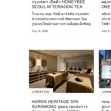
กรุงเทพฯ เปิดตัว HONEYBEE
ผดุง
SEOUL AFTERNOON TEA
ONE 
COLLABORATION ณ คาเลโอ
เก่า 
โรงแรม เดอะ ริทซ์-คาร์ลตัน กรุงเทพฯ
หลังจ
(CALEŌ) ชวนสัมผัสเสน่ห์ของ
โ
นำเสนอประสบการณ์ Afternoon Tea
ประชา
ขนมหวานร่วมสมัยจากกรุงโซล
รูปแบบใหม่ผ่านความร่วมมือสุดเอ็กซ์คลู
ไฟฟ้า
ซีฟกับ Honeybee Seoul คาเฟ่ขนม
การเด
July 14, 2026
July 5,
หวานสไตล์ฝรั่งเศสร่วมสมัยชื่อดังจาก
และเป็
กรุงโซล นำโดยเชฟอึนจอง
แอปพล
LIFESTYLE
LIFE
HARNN HERITAGE SPA
กทม.
SURAWONG จุดหมายแห่งการ
ทุกภ