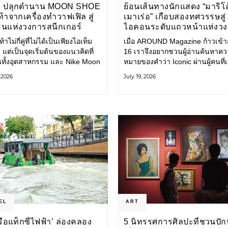
E ปลุกตำนาน MOON SHOE
ย้อนเส้นทางนักแสดง “มาริโอ
้าจากเครื่องทำวาฟเฟิล สู่
เมาเร่อ” เกือบสองทศวรรษสู่
นแห่งวงการสนีกเกอร์
ไอคอนระดับแถวหน้าแห่งว
บันเทิงไทย
้าไม่กี่คู่ที่ไม่ได้เป็นเพียงไอเท็ม
เมื่อ AROUND Magazine ก้าวเข้าสู่
 แต่เป็นจุดเริ่มต้นของแนวคิดที่
16 เราจึงอยากชวนผู้อ่านค้นหาค
ยนทั้งอุตสาหกรรม และ Nike Moon
หมายของคำว่า Iconic ผ่านผู้คนที่
ือหนึ่งในนั้น รองเท้าระดับ
ไปพร้อมกับกาลเวลา และยังคงรัก
, 2026
July 19, 2026
ี่ถือกำเนิดเมื่อกว่าครึ่งศตวรรษ
ตนไว้อย่างมั่นคง หนึ่งในนั้นคือ มา
ำลังกลับมาอีกครั้ง พร้อมพาเรื่อง
เมาเร่อ
่งนวัตกรรมจากอดีตมาสู่โลก
นร่วมสมัย ถ่ายทอดดีเอ็นเอของ
EL
ART
‘เรือแท็กซี่ไฟฟ้า’ ล่องคลอง
5 นิทรรศการศิลปะที่ชวนปัก