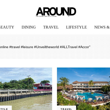
BEAUTY
DINING
TRAVEL
LIFESTYLE
NEWS &
ine #travel #leisure #Unveiltheworld #ALLTravel #Accor"
STYLE
TRAVEL