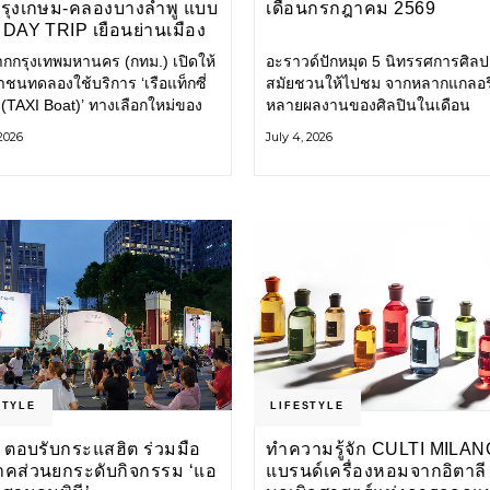
กรุงเกษม-คลองบางลำพู แบบ
เดือนกรกฎาคม 2569
DAY TRIP เยือนย่านเมือง
เที่ยววิถีสโลว์ไลฟ์แบบรักษ์
ากกรุงเทพมหานคร (กทม.) เปิดให้
อะราวด์ปักหมุด 5 นิทรรศการศิลป
ลก
ชนทดลองใช้บริการ ‘เรือแท็กซี่
สมัยชวนให้ไปชม จากหลากแกลอรี
 (TAXI Boat)’ ทางเลือกใหม่ของ
หลายผลงานของศิลปินในเดือน
ินทางในเมืองที่สะดวก สะอาด
กรกฎาคมนี้ ANONYMOUS จัดแ
 2026
July 4, 2026
นมิตรกับสิ่งแวดล้อม ผ่าน
วันนี้ – 16 สิงหาคม 2569 นิทรร
ิเคชัน MuvMi (มูฟมี)
กลุ่ม Anonymous โดยมี นิ่ม
STYLE
LIFESTYLE
 ตอบรับกระแสฮิต ร่วมมือ
ทำความรู้จัก CULTI MILAN
าคส่วนยกระดับกิจกรรม ‘แอ
แบรนด์เครื่องหอมจากอิตาลี ผ