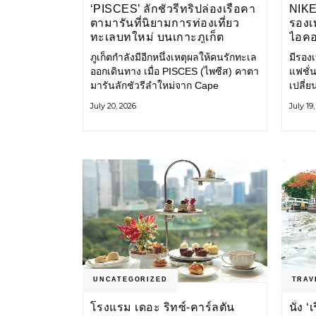
‘PISCES’ ลักชัวรีทริปล่องเรือคา
NIK
ตามารันที่นิยามการท่องเที่ยว
รองเท
ทะเลบทใหม่ บนเกาะภูเก็ต
ไอคอ
ภูเก็ตกำลังมีอีกหนึ่งเหตุผลให้คนรักทะเล
มีรองเท
ออกเดินทาง เมื่อ PISCES (ไพซีส) คาตา
แฟชั่น
มารันลักชัวรีลำใหม่จาก Cape
เปลี่
Odyssey เปิดประสบการณ์ล่องเรือสู่
Shoe ค
July 20, 2026
July 19
ทะเลอันดามันและอ่าวพังงาในมุมที่ต่าง
ไอคอนท
ออกไป ผสานความสะดวกสบายแบบ
ก่อน ก
โรงแรมระดับลักชัวรีเข้ากับเสน่ห์ของ
ราวแห
ธรรมชาติ จนทุกช่วงเวลาบนเรือกลาย
แฟชั่
เป็นส่วนหนึ่งของการเดินทาง ทั้งงาน
Nike
บริการ สิ่งอำนวยความสะดวก
UNCATEGORIZED
TRAV
โรงแรม เดอะ ริทซ์-คาร์ลตัน
นั่ง 