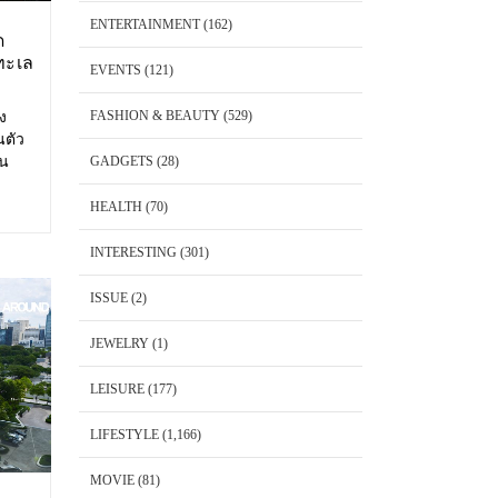
ENTERTAINMENT
(162)
ด
ทะเล
EVENTS
(121)
FASHION & BEAUTY
(529)
อง
นตัว
้น
GADGETS
(28)
 Cape
พันวา
HEALTH
(70)
็ต
INTERESTING
(301)
ISSUE
(2)
JEWELRY
(1)
LEISURE
(177)
LIFESTYLE
(1,166)
MOVIE
(81)