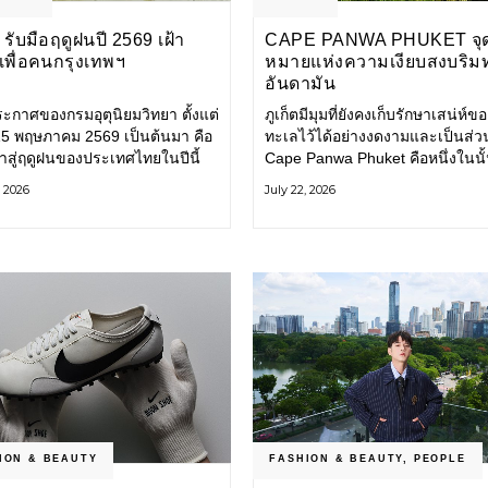
รับมือฤดูฝนปี 2569 เฝ้า
CAPE PANWA PHUKET จุ
งเพื่อคนกรุงเทพฯ
หมายแห่งความเงียบสงบริม
อันดามัน
ะกาศของกรมอุตุนิยมวิทยา ตั้งแต่
ภูเก็ตมีมุมที่ยังคงเก็บรักษาเสน่ห์ข
่ 15 พฤษภาคม 2569 เป็นต้นมา คือ
ทะเลไว้ได้อย่างงดงามและเป็นส่ว
ข้าสู่ฤดูฝนของประเทศไทยในปีนี้
Cape Panwa Phuket คือหนึ่งในนั
ทพมหานคร (กทม.) เตรียมพร้อม
โรงแรมลักชัวรีแห่งแรกของเครือ
, 2026
July 22, 2026
อน้ำท่วม และเดินหน้าพัฒนา
& Kantary Hotels ตั้งอยู่บนแหลม
ร้างพื้นฐาน
ทางตะวันออกเฉียงใต้ของเกาะภูเก
ION & BEAUTY
FASHION & BEAUTY
,
PEOPLE