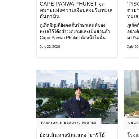
CAPE PANWA PHUKET จุด
‘PISC
หมายแห่งความเงียบสงบริมทะเล
ตามาร
อันดามัน
ทะเล
ภูเก็ตมีมุมที่ยังคงเก็บรักษาเสน่ห์ของ
ภูเก็ต
ทะเลไว้ได้อย่างงดงามและเป็นส่วนตัว
ออกเด
Cape Panwa Phuket คือหนึ่งในนั้น
มารัน
โรงแรมลักชัวรีแห่งแรกของเครือ Cape
Odyss
July 22, 2026
July 20
& Kantary Hotels ตั้งอยู่บนแหลมพันวา
ทะเลอ
ทางตะวันออกเฉียงใต้ของเกาะภูเก็ต
ออกไ
โรงแร
ธรรมช
เป็นส
บริกา
FASHION & BEAUTY
,
PEOPLE
UNCA
ย้อนเส้นทางนักแสดง “มาริโอ้
โรงแ