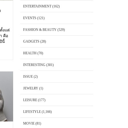
ENTERTAINMENT
(162)
า
EVENTS
(121)
FASHION & BEAUTY
(529)
ั้งแต่
า คือ
นี้
GADGETS
(28)
้อม
HEALTH
(70)
INTERESTING
(301)
ISSUE
(2)
JEWELRY
(1)
LEISURE
(177)
LIFESTYLE
(1,166)
MOVIE
(81)