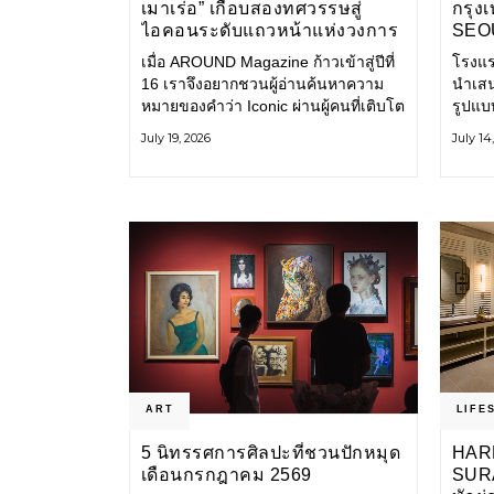
เมาเร่อ” เกือบสองทศวรรษสู่
กรุง
ไอคอนระดับแถวหน้าแห่งวงการ
SEO
บันเทิงไทย
COL
เมื่อ AROUND Magazine ก้าวเข้าสู่ปีที่
โรงแร
(CAL
16 เราจึงอยากชวนผู้อ่านค้นหาความ
นำเสน
ขนมห
หมายของคำว่า Iconic ผ่านผู้คนที่เติบโต
รูปแบ
ไปพร้อมกับกาลเวลา และยังคงรักษาตัว
ซีฟกั
July 19, 2026
July 14
ตนไว้อย่างมั่นคง หนึ่งในนั้นคือ มาริโอ้
หวานส
เมาเร่อ
กรุงโ
ART
LIFE
5 นิทรรศการศิลปะที่ชวนปักหมุด
HAR
เดือนกรกฎาคม 2569
SUR