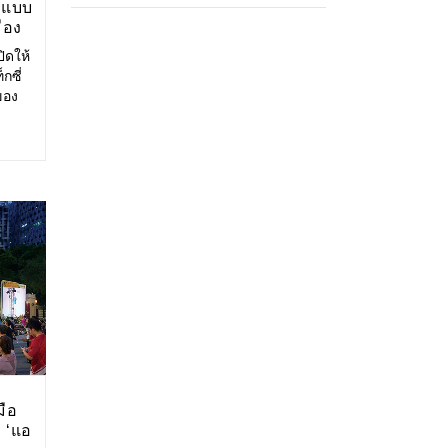
 แบบ
ือง
กษ์
ิดให้
กซี่
ของ
าด
มือ
 ‘แอ