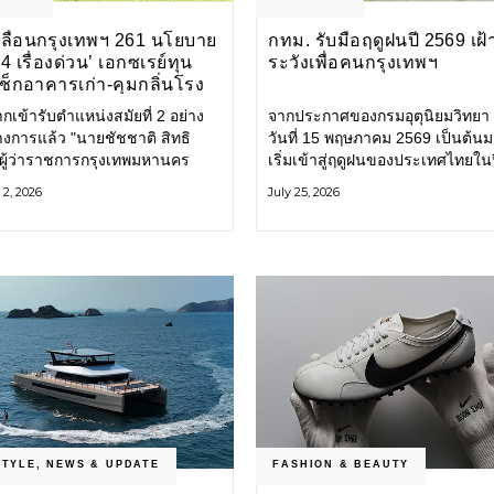
คลื่อนกรุงเทพฯ 261 นโยบาย
กทม. รับมือฤดูฝนปี 2569 เฝ้
4 เรื่องด่วน’ เอกซเรย์ทุน
ระวังเพื่อคนกรุงเทพฯ
เช็กอาคารเก่า-คุมกลิ่นโรง
ขีดเส้นสอบทุจริต
กเข้ารับตำแหน่งสมัยที่ 2 อย่าง
จากประกาศของกรมอุตุนิยมวิทยา ต
างการแล้ว "นายชัชชาติ สิทธิ
วันที่ 15 พฤษภาคม 2569 เป็นต้นม
" ผู้ว่าราชการกรุงเทพมหานคร
เริ่มเข้าสู่ฤดูฝนของประเทศไทยในปี
261 นโยบาย พัฒนาเมืองต่อเนื่อง
กรุงเทพมหานคร (กทม.) เตรียมพร
2, 2026
July 25, 2026
โยบายสู่แผนยุทธศาสตร์ จัด
รับมือน้ำท่วม และเดินหน้าพัฒนา
ี้วัด
โครงสร้างพื้นฐาน
STYLE
,
NEWS & UPDATE
FASHION & BEAUTY