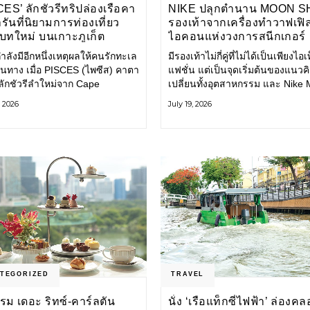
ES’ ลักชัวรีทริปล่องเรือคา
NIKE ปลุกตำนาน MOON 
ันที่นิยามการท่องเที่ยว
รองเท้าจากเครื่องทำวาฟเฟิล 
บทใหม่ บนเกาะภูเก็ต
ไอคอนแห่งวงการสนีกเกอร์
กำลังมีอีกหนึ่งเหตุผลให้คนรักทะเล
มีรองเท้าไม่กี่คู่ที่ไม่ได้เป็นเพียงไอเ
ินทาง เมื่อ PISCES (ไพซีส) คาตา
แฟชั่น แต่เป็นจุดเริ่มต้นของแนวคิด
ลักชัวรีลำใหม่จาก Cape
เปลี่ยนทั้งอุตสาหกรรม และ Nike
ey เปิดประสบการณ์ล่องเรือสู่
Shoe คือหนึ่งในนั้น รองเท้าระดับ
, 2026
July 19, 2026
ันดามันและอ่าวพังงาในมุมที่ต่าง
ไอคอนที่ถือกำเนิดเมื่อกว่าครึ่งศต
ป ผสานความสะดวกสบายแบบ
ก่อน กำลังกลับมาอีกครั้ง พร้อมพาเร
มระดับลักชัวรีเข้ากับเสน่ห์ของ
ราวแห่งนวัตกรรมจากอดีตมาสู่โล
าติ จนทุกช่วงเวลาบนเรือกลาย
แฟชั่นร่วมสมัย ถ่ายทอดดีเอ็นเอข
่วนหนึ่งของการเดินทาง ทั้งงาน
Nike
ร สิ่งอำนวยความสะดวก
TEGORIZED
TRAVEL
รม เดอะ ริทซ์-คาร์ลตัน
นั่ง ‘เรือแท็กซี่ไฟฟ้า’ ล่องค