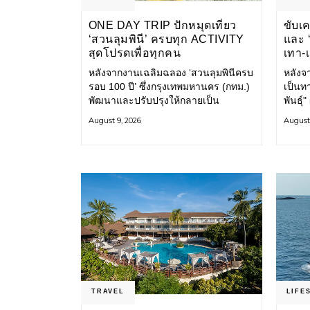
ONE DAY TRIP ปักหมุดเที่ยว
ขับเ
‘สวนลุมพินี’ ครบทุก ACTIVITY
และ ‘
สุดโปรดเพื่อทุกคน
เทา-
ขยะ-
หลังจากงานเฉลิมฉลอง ‘สวนลุมพินีครบ
หลังจา
รอบ 100 ปี’ ซึ่งกรุงเทพมหานคร (กทม.)
เป็นท
พัฒนาและปรับปรุงให้กลายเป็น
พันธุ์
สวนลุมพินีโฉมใหม่ ภายในสวนได้รับ
แถลง 
August 9, 2026
August 
การปรับปรุงพื้นที่ เส้นทางสัญจร และ
แปลงน
การให้บริการ รวมถึงกิจกรรมต่าง ๆ
ทำตัวช
TRAVEL
LIFE