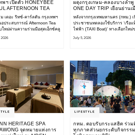
เทพฯ เปิดตัว HONEYBEE
ผดุงกรุงเกษม-คลองบางลำพู
UL AFTERNOON TEA
ONE DAY TRIP เยือนย่านเม
LABORATION ณ คาเลโอ
เก่า เที่ยววิถีสโลว์ไลฟ์แบบรั
ม เดอะ ริทซ์-คาร์ลตัน กรุงเทพฯ
หลังจากกรุงเทพมหานคร (กทม.) เป
EŌ) ชวนสัมผัสเสน่ห์ของ
โลก
อประสบการณ์ Afternoon Tea
ประชาชนทดลองใช้บริการ ‘เรือแท็
วานร่วมสมัยจากกรุงโซล
บใหม่ผ่านความร่วมมือสุดเอ็กซ์คลู
ไฟฟ้า (TAXI Boat)’ ทางเลือกใหม่
บ Honeybee Seoul คาเฟ่ขนม
การเดินทางในเมืองที่สะดวก สะอ
, 2026
July 5, 2026
ไตล์ฝรั่งเศสร่วมสมัยชื่อดังจาก
และเป็นมิตรกับสิ่งแวดล้อม ผ่าน
ซล นำโดยเชฟอึนจอง
แอปพลิเคชัน MuvMi (มูฟมี)
STYLE
LIFESTYLE
NN HERITAGE SPA
กทม. ตอบรับกระแสฮิต ร่วม
AWONG จุดหมายแห่งการ
ทุกภาคส่วนยกระดับกิจกรรม