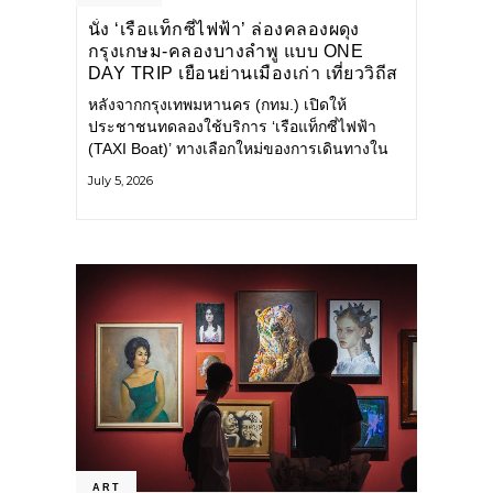
นั่ง ‘เรือแท็กซี่ไฟฟ้า’ ล่องคลองผดุง
กรุงเกษม-คลองบางลำพู แบบ ONE
DAY TRIP เยือนย่านเมืองเก่า เที่ยววิถีส
โลว์ไลฟ์แบบรักษ์โลก
หลังจากกรุงเทพมหานคร (กทม.) เปิดให้
ประชาชนทดลองใช้บริการ ‘เรือแท็กซี่ไฟฟ้า
(TAXI Boat)’ ทางเลือกใหม่ของการเดินทางใน
เมืองที่สะดวก สะอาด และเป็นมิตรกับสิ่ง
July 5, 2026
แวดล้อม ผ่านแอปพลิเคชัน MuvMi (มูฟมี)
ART