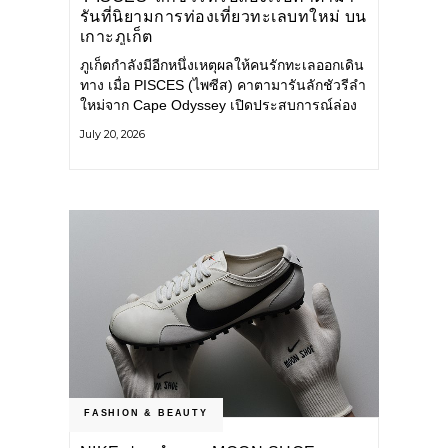
รันที่นิยามการท่องเที่ยวทะเลบทใหม่ บน
เกาะภูเก็ต
ภูเก็ตกำลังมีอีกหนึ่งเหตุผลให้คนรักทะเลออกเดิน
ทาง เมื่อ PISCES (ไพซีส) คาตามารันลักชัวรีลำ
ใหม่จาก Cape Odyssey เปิดประสบการณ์ล่อง
เรือสู่ทะเลอันดามันและอ่าวพังงาในมุมที่ต่างออก
July 20, 2026
ไป ผสานความสะดวกสบายแบบโรงแรมระดับ
ลักชัวรีเข้ากับเสน่ห์ของธรรมชาติ จนทุกช่วง
เวลาบนเรือกลายเป็นส่วนหนึ่งของการเดินทาง
ทั้งงานบริการ สิ่งอำนวยความสะดวก
FASHION & BEAUTY