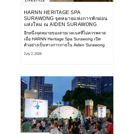
LIFESTYLE
HARNN HERITAGE SPA
SURAWONG จุดหมายแห่งการพักผ่อน
แห่งใหม่ ณ AIDEN SURAWONG
BANGKOK
อีกหนึ่งจุดหมายของสายเวลเนสที่ไม่ควรพลาด
เมื่อ HARNN Heritage Spa Surawong เปิด
ตัวอย่างเป็นทางการภายใน Aiden Surawong
Bangkok พร้อมชวนทุกคนหลีกหนีความวุ่นวาย
July 2, 2026
ของเมืองใหญ่ มาสัมผัสประสบการณ์การพักผ่อน
ที่ผสานศาสตร์การบำบัดแบบไทยเข้ากับความ
ร่วมสมัยอย่างลงตัว สปาแห่งนี้ได้รับแรงบันดาล
ใจจากยุคฟื้นฟูศิลปวัฒนธรรมในสมัยรัชกาลที่