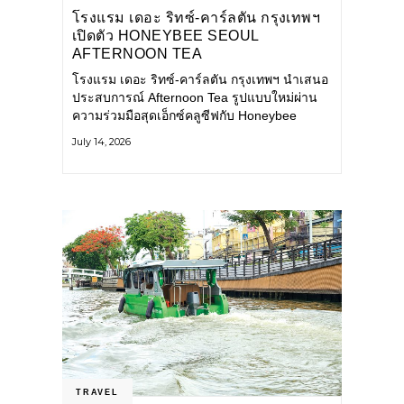
โรงแรม เดอะ ริทซ์-คาร์ลตัน กรุงเทพฯ
เปิดตัว HONEYBEE SEOUL
AFTERNOON TEA
COLLABORATION ณ คาเลโอ
โรงแรม เดอะ ริทซ์-คาร์ลตัน กรุงเทพฯ นำเสนอ
(CALEŌ) ชวนสัมผัสเสน่ห์ของขนม
ประสบการณ์ Afternoon Tea รูปแบบใหม่ผ่าน
หวานร่วมสมัยจากกรุงโซล
ความร่วมมือสุดเอ็กซ์คลูซีฟกับ Honeybee
Seoul คาเฟ่ขนมหวานสไตล์ฝรั่งเศสร่วมสมัยชื่อ
July 14, 2026
ดังจากกรุงโซล นำโดยเชฟอึนจอง
TRAVEL