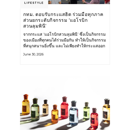
LIFESTYLE
กทม. ตอบรับกระแสฮิต ร่วมมือทุกภาค
ส่วนยกระดับกิจกรรม ‘แอโรบิก
สวนลุมพินี’
จากกระแส ‘แอโรบิกสวนลุมพินี’ ซึ่งเป็นกิจกรรม
ของเมืองที่ทุกคนได้ร่วมมือกัน ทำให้เป็นกิจกรรม
ที่สนุกสนานยิ่งขึ้น และไม่เพียงทำให้กระแสออก
กำลังกายในกรุงเทพฯ คึกคักขึ้นเท่านั้น แต่ยัง
June 30, 2026
กระจายไปยังหลายพื้นที่ของประเทศที่อยากออก
กำลังกาย เต้นแอโรบิกสนุกแบบสวนลุมพินี ทั้งนี้
กรุงเทพมหานคร (กทม.) ยังวางแผนขยาย
กิจกรรมนี้ไปสู่สวนสาธารณะต่าง