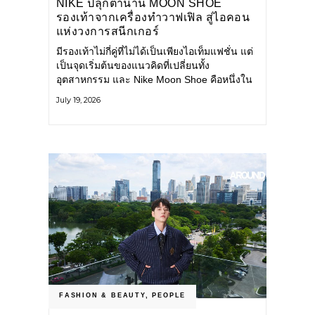
NIKE ปลุกตำนาน MOON SHOE
รองเท้าจากเครื่องทำวาฟเฟิล สู่ไอคอน
แห่งวงการสนีกเกอร์
มีรองเท้าไม่กี่คู่ที่ไม่ได้เป็นเพียงไอเท็มแฟชั่น แต่
เป็นจุดเริ่มต้นของแนวคิดที่เปลี่ยนทั้ง
อุตสาหกรรม และ Nike Moon Shoe คือหนึ่งใน
นั้น รองเท้าระดับไอคอนที่ถือกำเนิดเมื่อกว่าครึ่ง
July 19, 2026
ศตวรรษก่อน กำลังกลับมาอีกครั้ง พร้อมพาเรื่อง
ราวแห่งนวัตกรรมจากอดีตมาสู่โลกแฟชั่นร่วม
สมัย ถ่ายทอดดีเอ็นเอของ Nike
FASHION & BEAUTY
,
PEOPLE