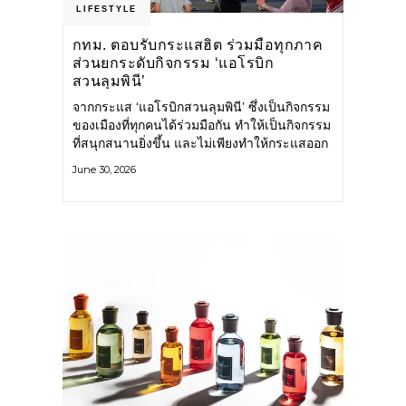
LIFESTYLE
กทม. ตอบรับกระแสฮิต ร่วมมือทุกภาค
ส่วนยกระดับกิจกรรม ‘แอโรบิก
สวนลุมพินี’
จากกระแส ‘แอโรบิกสวนลุมพินี’ ซึ่งเป็นกิจกรรม
ของเมืองที่ทุกคนได้ร่วมมือกัน ทำให้เป็นกิจกรรม
ที่สนุกสนานยิ่งขึ้น และไม่เพียงทำให้กระแสออก
กำลังกายในกรุงเทพฯ คึกคักขึ้นเท่านั้น แต่ยัง
June 30, 2026
กระจายไปยังหลายพื้นที่ของประเทศที่อยากออก
กำลังกาย เต้นแอโรบิกสนุกแบบสวนลุมพินี ทั้งนี้
กรุงเทพมหานคร (กทม.) ยังวางแผนขยาย
กิจกรรมนี้ไปสู่สวนสาธารณะต่าง