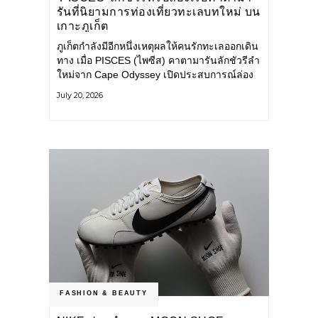
รันที่นิยามการท่องเที่ยวทะเลบทใหม่ บน
เกาะภูเก็ต
ภูเก็ตกำลังมีอีกหนึ่งเหตุผลให้คนรักทะเลออกเดิน
ทาง เมื่อ PISCES (ไพซีส) คาตามารันลักชัวรีลำ
ใหม่จาก Cape Odyssey เปิดประสบการณ์ล่อง
เรือสู่ทะเลอันดามันและอ่าวพังงาในมุมที่ต่างออก
July 20, 2026
ไป ผสานความสะดวกสบายแบบโรงแรมระดับ
ลักชัวรีเข้ากับเสน่ห์ของธรรมชาติ จนทุกช่วง
เวลาบนเรือกลายเป็นส่วนหนึ่งของการเดินทาง
ทั้งงานบริการ สิ่งอำนวยความสะดวก
FASHION & BEAUTY