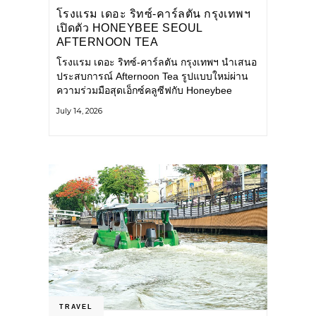
โรงแรม เดอะ ริทซ์-คาร์ลตัน กรุงเทพฯ
เปิดตัว HONEYBEE SEOUL
AFTERNOON TEA
COLLABORATION ณ คาเลโอ
โรงแรม เดอะ ริทซ์-คาร์ลตัน กรุงเทพฯ นำเสนอ
(CALEŌ) ชวนสัมผัสเสน่ห์ของขนม
ประสบการณ์ Afternoon Tea รูปแบบใหม่ผ่าน
หวานร่วมสมัยจากกรุงโซล
ความร่วมมือสุดเอ็กซ์คลูซีฟกับ Honeybee
Seoul คาเฟ่ขนมหวานสไตล์ฝรั่งเศสร่วมสมัยชื่อ
July 14, 2026
ดังจากกรุงโซล นำโดยเชฟอึนจอง
TRAVEL