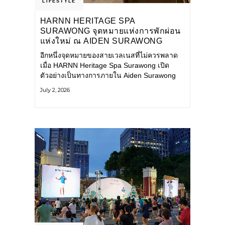
LIFESTYLE
HARNN HERITAGE SPA
SURAWONG จุดหมายแห่งการพักผ่อน
แห่งใหม่ ณ AIDEN SURAWONG
BANGKOK
อีกหนึ่งจุดหมายของสายเวลเนสที่ไม่ควรพลาด
เมื่อ HARNN Heritage Spa Surawong เปิด
ตัวอย่างเป็นทางการภายใน Aiden Surawong
Bangkok พร้อมชวนทุกคนหลีกหนีความวุ่นวาย
July 2, 2026
ของเมืองใหญ่ มาสัมผัสประสบการณ์การพักผ่อน
ที่ผสานศาสตร์การบำบัดแบบไทยเข้ากับความ
ร่วมสมัยอย่างลงตัว สปาแห่งนี้ได้รับแรงบันดาล
ใจจากยุคฟื้นฟูศิลปวัฒนธรรมในสมัยรัชกาลที่