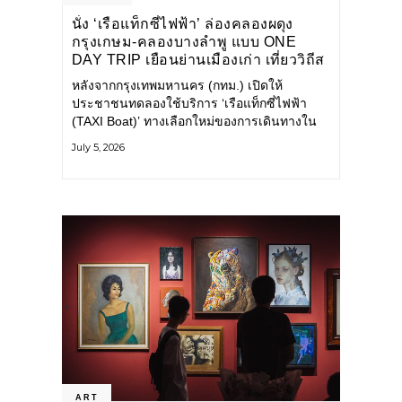
นั่ง ‘เรือแท็กซี่ไฟฟ้า’ ล่องคลองผดุง
กรุงเกษม-คลองบางลำพู แบบ ONE
DAY TRIP เยือนย่านเมืองเก่า เที่ยววิถีส
โลว์ไลฟ์แบบรักษ์โลก
หลังจากกรุงเทพมหานคร (กทม.) เปิดให้
ประชาชนทดลองใช้บริการ ‘เรือแท็กซี่ไฟฟ้า
(TAXI Boat)’ ทางเลือกใหม่ของการเดินทางใน
เมืองที่สะดวก สะอาด และเป็นมิตรกับสิ่ง
July 5, 2026
แวดล้อม ผ่านแอปพลิเคชัน MuvMi (มูฟมี)
ART