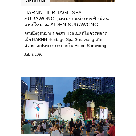
LIFESTYLE
HARNN HERITAGE SPA
SURAWONG จุดหมายแห่งการพักผ่อน
แห่งใหม่ ณ AIDEN SURAWONG
BANGKOK
อีกหนึ่งจุดหมายของสายเวลเนสที่ไม่ควรพลาด
เมื่อ HARNN Heritage Spa Surawong เปิด
ตัวอย่างเป็นทางการภายใน Aiden Surawong
Bangkok พร้อมชวนทุกคนหลีกหนีความวุ่นวาย
July 2, 2026
ของเมืองใหญ่ มาสัมผัสประสบการณ์การพักผ่อน
ที่ผสานศาสตร์การบำบัดแบบไทยเข้ากับความ
ร่วมสมัยอย่างลงตัว สปาแห่งนี้ได้รับแรงบันดาล
ใจจากยุคฟื้นฟูศิลปวัฒนธรรมในสมัยรัชกาลที่