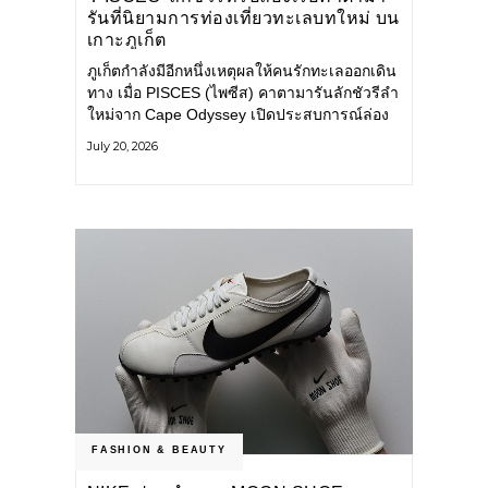
รันที่นิยามการท่องเที่ยวทะเลบทใหม่ บน
เกาะภูเก็ต
ภูเก็ตกำลังมีอีกหนึ่งเหตุผลให้คนรักทะเลออกเดิน
ทาง เมื่อ PISCES (ไพซีส) คาตามารันลักชัวรีลำ
ใหม่จาก Cape Odyssey เปิดประสบการณ์ล่อง
เรือสู่ทะเลอันดามันและอ่าวพังงาในมุมที่ต่างออก
July 20, 2026
ไป ผสานความสะดวกสบายแบบโรงแรมระดับ
ลักชัวรีเข้ากับเสน่ห์ของธรรมชาติ จนทุกช่วง
เวลาบนเรือกลายเป็นส่วนหนึ่งของการเดินทาง
ทั้งงานบริการ สิ่งอำนวยความสะดวก
FASHION & BEAUTY