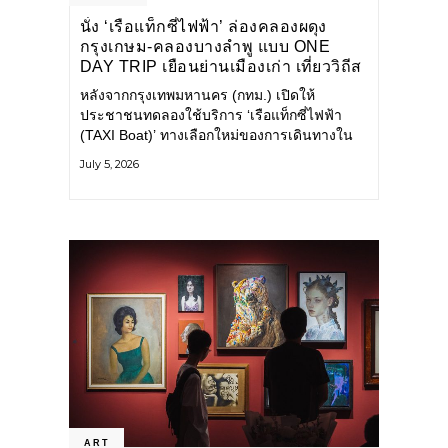
นั่ง ‘เรือแท็กซี่ไฟฟ้า’ ล่องคลองผดุง
กรุงเกษม-คลองบางลำพู แบบ ONE
DAY TRIP เยือนย่านเมืองเก่า เที่ยววิถีส
โลว์ไลฟ์แบบรักษ์โลก
หลังจากกรุงเทพมหานคร (กทม.) เปิดให้
ประชาชนทดลองใช้บริการ ‘เรือแท็กซี่ไฟฟ้า
(TAXI Boat)’ ทางเลือกใหม่ของการเดินทางใน
เมืองที่สะดวก สะอาด และเป็นมิตรกับสิ่ง
July 5, 2026
แวดล้อม ผ่านแอปพลิเคชัน MuvMi (มูฟมี)
ART