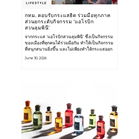
LIFESTYLE
กทม. ตอบรับกระแสฮิต ร่วมมือทุกภาค
ส่วนยกระดับกิจกรรม ‘แอโรบิก
สวนลุมพินี’
จากกระแส ‘แอโรบิกสวนลุมพินี’ ซึ่งเป็นกิจกรรม
ของเมืองที่ทุกคนได้ร่วมมือกัน ทำให้เป็นกิจกรรม
ที่สนุกสนานยิ่งขึ้น และไม่เพียงทำให้กระแสออก
กำลังกายในกรุงเทพฯ คึกคักขึ้นเท่านั้น แต่ยัง
June 30, 2026
กระจายไปยังหลายพื้นที่ของประเทศที่อยากออก
กำลังกาย เต้นแอโรบิกสนุกแบบสวนลุมพินี ทั้งนี้
กรุงเทพมหานคร (กทม.) ยังวางแผนขยาย
กิจกรรมนี้ไปสู่สวนสาธารณะต่าง