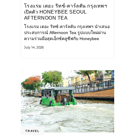
โรงแรม เดอะ ริทซ์-คาร์ลตัน กรุงเทพฯ
เปิดตัว HONEYBEE SEOUL
AFTERNOON TEA
COLLABORATION ณ คาเลโอ
โรงแรม เดอะ ริทซ์-คาร์ลตัน กรุงเทพฯ นำเสนอ
(CALEŌ) ชวนสัมผัสเสน่ห์ของขนม
ประสบการณ์ Afternoon Tea รูปแบบใหม่ผ่าน
หวานร่วมสมัยจากกรุงโซล
ความร่วมมือสุดเอ็กซ์คลูซีฟกับ Honeybee
Seoul คาเฟ่ขนมหวานสไตล์ฝรั่งเศสร่วมสมัยชื่อ
July 14, 2026
ดังจากกรุงโซล นำโดยเชฟอึนจอง
TRAVEL