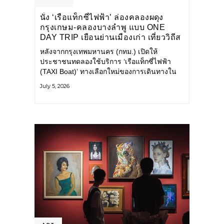
นั่ง ‘เรือแท็กซี่ไฟฟ้า’ ล่องคลองผดุง
กรุงเกษม-คลองบางลำพู แบบ ONE
DAY TRIP เยือนย่านเมืองเก่า เที่ยววิถีส
โลว์ไลฟ์แบบรักษ์โลก
หลังจากกรุงเทพมหานคร (กทม.) เปิดให้
ประชาชนทดลองใช้บริการ ‘เรือแท็กซี่ไฟฟ้า
(TAXI Boat)’ ทางเลือกใหม่ของการเดินทางใน
เมืองที่สะดวก สะอาด และเป็นมิตรกับสิ่ง
July 5, 2026
แวดล้อม ผ่านแอปพลิเคชัน MuvMi (มูฟมี)