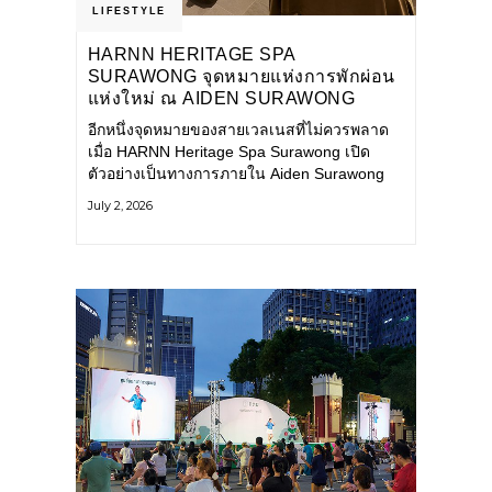
LIFESTYLE
HARNN HERITAGE SPA
SURAWONG จุดหมายแห่งการพักผ่อน
แห่งใหม่ ณ AIDEN SURAWONG
BANGKOK
อีกหนึ่งจุดหมายของสายเวลเนสที่ไม่ควรพลาด
เมื่อ HARNN Heritage Spa Surawong เปิด
ตัวอย่างเป็นทางการภายใน Aiden Surawong
Bangkok พร้อมชวนทุกคนหลีกหนีความวุ่นวาย
July 2, 2026
ของเมืองใหญ่ มาสัมผัสประสบการณ์การพักผ่อน
ที่ผสานศาสตร์การบำบัดแบบไทยเข้ากับความ
ร่วมสมัยอย่างลงตัว สปาแห่งนี้ได้รับแรงบันดาล
ใจจากยุคฟื้นฟูศิลปวัฒนธรรมในสมัยรัชกาลที่