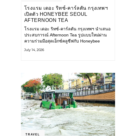
โรงแรม เดอะ ริทซ์-คาร์ลตัน กรุงเทพฯ
เปิดตัว HONEYBEE SEOUL
AFTERNOON TEA
COLLABORATION ณ คาเลโอ
โรงแรม เดอะ ริทซ์-คาร์ลตัน กรุงเทพฯ นำเสนอ
(CALEŌ) ชวนสัมผัสเสน่ห์ของขนม
ประสบการณ์ Afternoon Tea รูปแบบใหม่ผ่าน
หวานร่วมสมัยจากกรุงโซล
ความร่วมมือสุดเอ็กซ์คลูซีฟกับ Honeybee
Seoul คาเฟ่ขนมหวานสไตล์ฝรั่งเศสร่วมสมัยชื่อ
July 14, 2026
ดังจากกรุงโซล นำโดยเชฟอึนจอง
TRAVEL