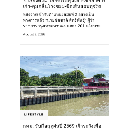
‘4 เรื่องด่วน’ เอกซเรย์ทุนเทา-เช็กอาคาร
เก่า-คุมกลิ่นโรงขยะ-ขีดเส้นสอบทุจริต
หลังจากเข้ารับตำแหน่งสมัยที่ 2 อย่างเป็น
ทางการแล้ว "นายชัชชาติ สิทธิพันธุ์" ผู้ว่า
ราชการกรุงเทพมหานคร แถลง 261 นโยบาย
พัฒนาเมืองต่อเนื่อง แปลงนโยบายสู่แผน
August 2, 2026
ยุทธศาสตร์ จัดทำตัวชี้วัด
LIFESTYLE
กทม. รับมือฤดูฝนปี 2569 เฝ้าระวังเพื่อ