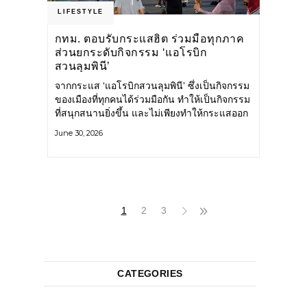
LIFESTYLE
กทม. ตอบรับกระแสฮิต ร่วมมือทุกภาค
ส่วนยกระดับกิจกรรม ‘แอโรบิก
สวนลุมพินี’
จากกระแส ‘แอโรบิกสวนลุมพินี’ ซึ่งเป็นกิจกรรม
ของเมืองที่ทุกคนได้ร่วมมือกัน ทำให้เป็นกิจกรรม
ที่สนุกสนานยิ่งขึ้น และไม่เพียงทำให้กระแสออก
กำลังกายในกรุงเทพฯ คึกคักขึ้นเท่านั้น แต่ยัง
June 30, 2026
กระจายไปยังหลายพื้นที่ของประเทศที่อยากออก
กำลังกาย เต้นแอโรบิกสนุกแบบสวนลุมพินี ทั้งนี้
กรุงเทพมหานคร (กทม.) ยังวางแผนขยาย
กิจกรรมนี้ไปสู่สวนสาธารณะต่าง
1
2
3
CATEGORIES