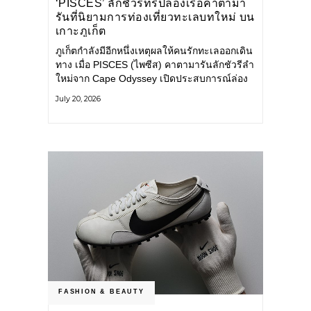
‘PISCES’ ลักชัวรีทริปล่องเรือคาตามา
รันที่นิยามการท่องเที่ยวทะเลบทใหม่ บน
เกาะภูเก็ต
ภูเก็ตกำลังมีอีกหนึ่งเหตุผลให้คนรักทะเลออกเดิน
ทาง เมื่อ PISCES (ไพซีส) คาตามารันลักชัวรีลำ
ใหม่จาก Cape Odyssey เปิดประสบการณ์ล่อง
เรือสู่ทะเลอันดามันและอ่าวพังงาในมุมที่ต่างออก
July 20, 2026
ไป ผสานความสะดวกสบายแบบโรงแรมระดับ
ลักชัวรีเข้ากับเสน่ห์ของธรรมชาติ จนทุกช่วง
เวลาบนเรือกลายเป็นส่วนหนึ่งของการเดินทาง
ทั้งงานบริการ สิ่งอำนวยความสะดวก
FASHION & BEAUTY