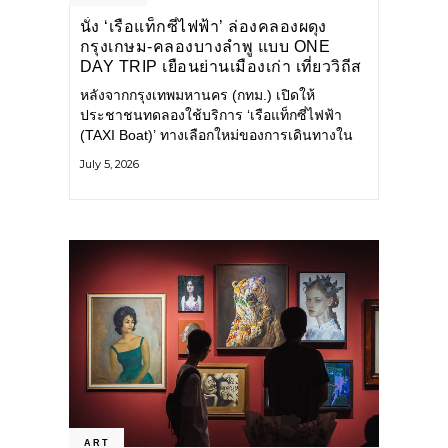
นั่ง ‘เรือแท็กซี่ไฟฟ้า’ ล่องคลองผดุง
กรุงเกษม-คลองบางลำพู แบบ ONE
DAY TRIP เยือนย่านเมืองเก่า เที่ยววิถีส
โลว์ไลฟ์แบบรักษ์โลก
หลังจากกรุงเทพมหานคร (กทม.) เปิดให้
ประชาชนทดลองใช้บริการ ‘เรือแท็กซี่ไฟฟ้า
(TAXI Boat)’ ทางเลือกใหม่ของการเดินทางใน
เมืองที่สะดวก สะอาด และเป็นมิตรกับสิ่ง
July 5, 2026
แวดล้อม ผ่านแอปพลิเคชัน MuvMi (มูฟมี)
ART