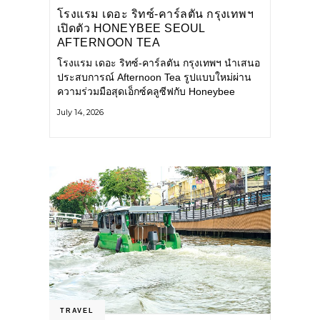
โรงแรม เดอะ ริทซ์-คาร์ลตัน กรุงเทพฯ
เปิดตัว HONEYBEE SEOUL
AFTERNOON TEA
COLLABORATION ณ คาเลโอ
โรงแรม เดอะ ริทซ์-คาร์ลตัน กรุงเทพฯ นำเสนอ
(CALEŌ) ชวนสัมผัสเสน่ห์ของขนม
ประสบการณ์ Afternoon Tea รูปแบบใหม่ผ่าน
หวานร่วมสมัยจากกรุงโซล
ความร่วมมือสุดเอ็กซ์คลูซีฟกับ Honeybee
Seoul คาเฟ่ขนมหวานสไตล์ฝรั่งเศสร่วมสมัยชื่อ
July 14, 2026
ดังจากกรุงโซล นำโดยเชฟอึนจอง
TRAVEL