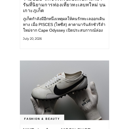
รันที่นิยามการท่องเที่ยวทะเลบทใหม่ บน
เกาะภูเก็ต
ภูเก็ตกำลังมีอีกหนึ่งเหตุผลให้คนรักทะเลออกเดิน
ทาง เมื่อ PISCES (ไพซีส) คาตามารันลักชัวรีลำ
ใหม่จาก Cape Odyssey เปิดประสบการณ์ล่อง
เรือสู่ทะเลอันดามันและอ่าวพังงาในมุมที่ต่างออก
July 20, 2026
ไป ผสานความสะดวกสบายแบบโรงแรมระดับ
ลักชัวรีเข้ากับเสน่ห์ของธรรมชาติ จนทุกช่วง
เวลาบนเรือกลายเป็นส่วนหนึ่งของการเดินทาง
ทั้งงานบริการ สิ่งอำนวยความสะดวก
FASHION & BEAUTY