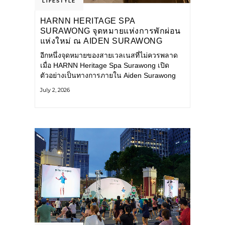
LIFESTYLE
HARNN HERITAGE SPA
SURAWONG จุดหมายแห่งการพักผ่อน
แห่งใหม่ ณ AIDEN SURAWONG
BANGKOK
อีกหนึ่งจุดหมายของสายเวลเนสที่ไม่ควรพลาด
เมื่อ HARNN Heritage Spa Surawong เปิด
ตัวอย่างเป็นทางการภายใน Aiden Surawong
Bangkok พร้อมชวนทุกคนหลีกหนีความวุ่นวาย
July 2, 2026
ของเมืองใหญ่ มาสัมผัสประสบการณ์การพักผ่อน
ที่ผสานศาสตร์การบำบัดแบบไทยเข้ากับความ
ร่วมสมัยอย่างลงตัว สปาแห่งนี้ได้รับแรงบันดาล
ใจจากยุคฟื้นฟูศิลปวัฒนธรรมในสมัยรัชกาลที่