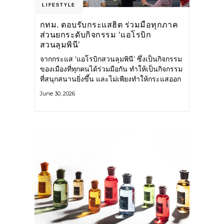
LIFESTYLE
กทม. ตอบรับกระแสฮิต ร่วมมือทุกภาค
ส่วนยกระดับกิจกรรม ‘แอโรบิก
สวนลุมพินี’
จากกระแส ‘แอโรบิกสวนลุมพินี’ ซึ่งเป็นกิจกรรม
ของเมืองที่ทุกคนได้ร่วมมือกัน ทำให้เป็นกิจกรรม
ที่สนุกสนานยิ่งขึ้น และไม่เพียงทำให้กระแสออก
กำลังกายในกรุงเทพฯ คึกคักขึ้นเท่านั้น แต่ยัง
June 30, 2026
กระจายไปยังหลายพื้นที่ของประเทศที่อยากออก
กำลังกาย เต้นแอโรบิกสนุกแบบสวนลุมพินี ทั้งนี้
กรุงเทพมหานคร (กทม.) ยังวางแผนขยาย
กิจกรรมนี้ไปสู่สวนสาธารณะต่าง