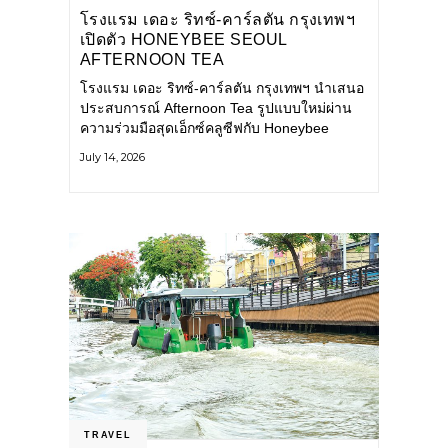
โรงแรม เดอะ ริทซ์-คาร์ลตัน กรุงเทพฯ
เปิดตัว HONEYBEE SEOUL
AFTERNOON TEA
COLLABORATION ณ คาเลโอ
โรงแรม เดอะ ริทซ์-คาร์ลตัน กรุงเทพฯ นำเสนอ
(CALEŌ) ชวนสัมผัสเสน่ห์ของขนม
ประสบการณ์ Afternoon Tea รูปแบบใหม่ผ่าน
หวานร่วมสมัยจากกรุงโซล
ความร่วมมือสุดเอ็กซ์คลูซีฟกับ Honeybee
Seoul คาเฟ่ขนมหวานสไตล์ฝรั่งเศสร่วมสมัยชื่อ
July 14, 2026
ดังจากกรุงโซล นำโดยเชฟอึนจอง
TRAVEL