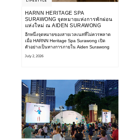
LIFESTYLE
HARNN HERITAGE SPA
SURAWONG จุดหมายแห่งการพักผ่อน
แห่งใหม่ ณ AIDEN SURAWONG
BANGKOK
อีกหนึ่งจุดหมายของสายเวลเนสที่ไม่ควรพลาด
เมื่อ HARNN Heritage Spa Surawong เปิด
ตัวอย่างเป็นทางการภายใน Aiden Surawong
Bangkok พร้อมชวนทุกคนหลีกหนีความวุ่นวาย
July 2, 2026
ของเมืองใหญ่ มาสัมผัสประสบการณ์การพักผ่อน
ที่ผสานศาสตร์การบำบัดแบบไทยเข้ากับความ
ร่วมสมัยอย่างลงตัว สปาแห่งนี้ได้รับแรงบันดาล
ใจจากยุคฟื้นฟูศิลปวัฒนธรรมในสมัยรัชกาลที่