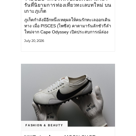
รันที่นิยามการท่องเที่ยวทะเลบทใหม่ บน
เกาะภูเก็ต
ภูเก็ตกำลังมีอีกหนึ่งเหตุผลให้คนรักทะเลออกเดิน
ทาง เมื่อ PISCES (ไพซีส) คาตามารันลักชัวรีลำ
ใหม่จาก Cape Odyssey เปิดประสบการณ์ล่อง
เรือสู่ทะเลอันดามันและอ่าวพังงาในมุมที่ต่างออก
July 20, 2026
ไป ผสานความสะดวกสบายแบบโรงแรมระดับ
ลักชัวรีเข้ากับเสน่ห์ของธรรมชาติ จนทุกช่วง
เวลาบนเรือกลายเป็นส่วนหนึ่งของการเดินทาง
ทั้งงานบริการ สิ่งอำนวยความสะดวก
FASHION & BEAUTY