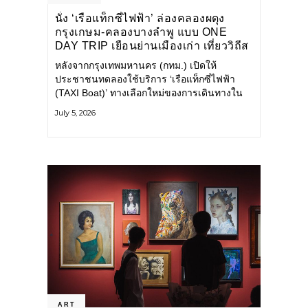
นั่ง ‘เรือแท็กซี่ไฟฟ้า’ ล่องคลองผดุง
กรุงเกษม-คลองบางลำพู แบบ ONE
DAY TRIP เยือนย่านเมืองเก่า เที่ยววิถีส
โลว์ไลฟ์แบบรักษ์โลก
หลังจากกรุงเทพมหานคร (กทม.) เปิดให้
ประชาชนทดลองใช้บริการ ‘เรือแท็กซี่ไฟฟ้า
(TAXI Boat)’ ทางเลือกใหม่ของการเดินทางใน
เมืองที่สะดวก สะอาด และเป็นมิตรกับสิ่ง
July 5, 2026
แวดล้อม ผ่านแอปพลิเคชัน MuvMi (มูฟมี)
ART