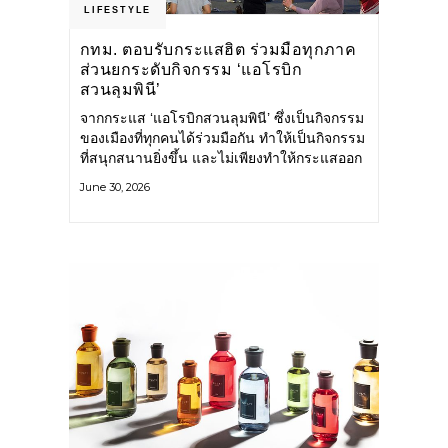
LIFESTYLE
กทม. ตอบรับกระแสฮิต ร่วมมือทุกภาค
ส่วนยกระดับกิจกรรม ‘แอโรบิก
สวนลุมพินี’
จากกระแส ‘แอโรบิกสวนลุมพินี’ ซึ่งเป็นกิจกรรม
ของเมืองที่ทุกคนได้ร่วมมือกัน ทำให้เป็นกิจกรรม
ที่สนุกสนานยิ่งขึ้น และไม่เพียงทำให้กระแสออก
กำลังกายในกรุงเทพฯ คึกคักขึ้นเท่านั้น แต่ยัง
June 30, 2026
กระจายไปยังหลายพื้นที่ของประเทศที่อยากออก
กำลังกาย เต้นแอโรบิกสนุกแบบสวนลุมพินี ทั้งนี้
กรุงเทพมหานคร (กทม.) ยังวางแผนขยาย
กิจกรรมนี้ไปสู่สวนสาธารณะต่าง