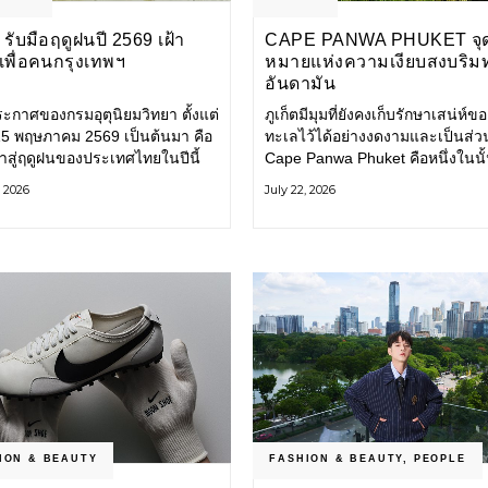
รับมือฤดูฝนปี 2569 เฝ้า
CAPE PANWA PHUKET จุ
งเพื่อคนกรุงเทพฯ
หมายแห่งความเงียบสงบริม
อันดามัน
ะกาศของกรมอุตุนิยมวิทยา ตั้งแต่
ภูเก็ตมีมุมที่ยังคงเก็บรักษาเสน่ห์ข
่ 15 พฤษภาคม 2569 เป็นต้นมา คือ
ทะเลไว้ได้อย่างงดงามและเป็นส่ว
ข้าสู่ฤดูฝนของประเทศไทยในปีนี้
Cape Panwa Phuket คือหนึ่งในนั
ทพมหานคร (กทม.) เตรียมพร้อม
โรงแรมลักชัวรีแห่งแรกของเครือ
, 2026
July 22, 2026
อน้ำท่วม และเดินหน้าพัฒนา
& Kantary Hotels ตั้งอยู่บนแหลม
ร้างพื้นฐาน
ทางตะวันออกเฉียงใต้ของเกาะภูเก
ION & BEAUTY
FASHION & BEAUTY
,
PEOPLE