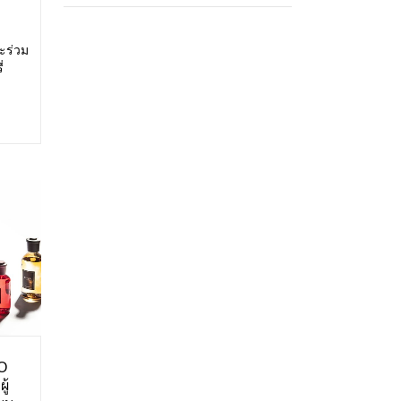
ะร่วม
่
สดง:
ศการ
O
ู้