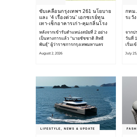
ขับเคลื่อนกรุงเทพฯ 261 นโยบาย
กทม. 
และ ‘4 เรื่องด่วน’ เอกซเรย์ทุน
ระวั
เทา-เช็กอาคารเก่า-คุมกลิ่นโรง
ขยะ-ขีดเส้นสอบทุจริต
หลังจากเข้ารับตำแหน่งสมัยที่ 2 อย่าง
จากปร
เป็นทางการแล้ว "นายชัชชาติ สิทธิ
วันที
พันธุ์" ผู้ว่าราชการกรุงเทพมหานคร
เริ่มเ
แถลง 261 นโยบาย พัฒนาเมืองต่อเนื่อง
กรุงเ
August 2, 2026
July 25
แปลงนโยบายสู่แผนยุทธศาสตร์ จัด
รับมื
ทำตัวชี้วัด
โครงส
LIFESTYLE
,
NEWS & UPDATE
FASH