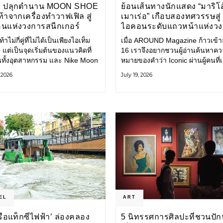
E ปลุกตำนาน MOON SHOE
ย้อนเส้นทางนักแสดง “มาริโอ
้าจากเครื่องทำวาฟเฟิล สู่
เมาเร่อ” เกือบสองทศวรรษสู่
นแห่งวงการสนีกเกอร์
ไอคอนระดับแถวหน้าแห่งว
บันเทิงไทย
้าไม่กี่คู่ที่ไม่ได้เป็นเพียงไอเท็ม
เมื่อ AROUND Magazine ก้าวเข้าสู่
 แต่เป็นจุดเริ่มต้นของแนวคิดที่
16 เราจึงอยากชวนผู้อ่านค้นหาค
ยนทั้งอุตสาหกรรม และ Nike Moon
หมายของคำว่า Iconic ผ่านผู้คนที่
ือหนึ่งในนั้น รองเท้าระดับ
ไปพร้อมกับกาลเวลา และยังคงรัก
, 2026
July 19, 2026
ี่ถือกำเนิดเมื่อกว่าครึ่งศตวรรษ
ตนไว้อย่างมั่นคง หนึ่งในนั้นคือ มา
ำลังกลับมาอีกครั้ง พร้อมพาเรื่อง
เมาเร่อ
่งนวัตกรรมจากอดีตมาสู่โลก
นร่วมสมัย ถ่ายทอดดีเอ็นเอของ
EL
ART
‘เรือแท็กซี่ไฟฟ้า’ ล่องคลอง
5 นิทรรศการศิลปะที่ชวนปัก