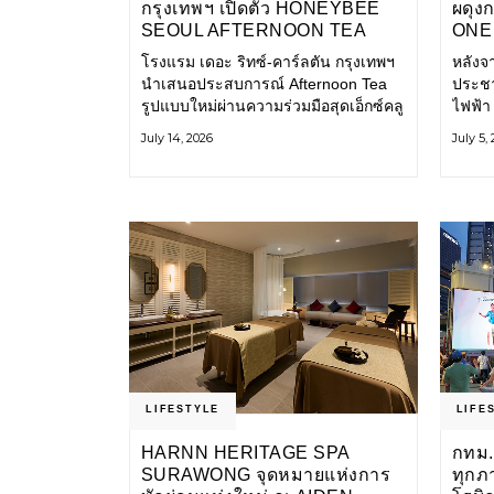
กรุงเทพฯ เปิดตัว HONEYBEE
ผดุง
SEOUL AFTERNOON TEA
ONE 
COLLABORATION ณ คาเลโอ
เก่า 
โรงแรม เดอะ ริทซ์-คาร์ลตัน กรุงเทพฯ
หลังจ
(CALEŌ) ชวนสัมผัสเสน่ห์ของ
โ
นำเสนอประสบการณ์ Afternoon Tea
ประชา
ขนมหวานร่วมสมัยจากกรุงโซล
รูปแบบใหม่ผ่านความร่วมมือสุดเอ็กซ์คลู
ไฟฟ้า
ซีฟกับ Honeybee Seoul คาเฟ่ขนม
การเด
July 14, 2026
July 5,
หวานสไตล์ฝรั่งเศสร่วมสมัยชื่อดังจาก
และเป็
กรุงโซล นำโดยเชฟอึนจอง
แอปพล
LIFESTYLE
LIFE
HARNN HERITAGE SPA
กทม.
SURAWONG จุดหมายแห่งการ
ทุกภ