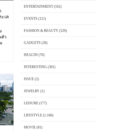
ENTERTAINMENT
(162)
ด
ทะเล
EVENTS
(121)
FASHION & BEAUTY
(529)
อง
นตัว
้น
GADGETS
(28)
 Cape
พันวา
HEALTH
(70)
็ต
INTERESTING
(301)
ISSUE
(2)
JEWELRY
(1)
LEISURE
(177)
LIFESTYLE
(1,166)
MOVIE
(81)