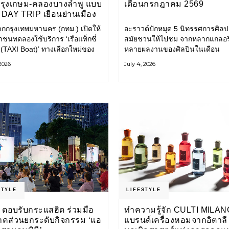
กรุงเกษม-คลองบางลำพู แบบ
เดือนกรกฎาคม 2569
DAY TRIP เยือนย่านเมือง
เที่ยววิถีสโลว์ไลฟ์แบบรักษ์
ากกรุงเทพมหานคร (กทม.) เปิดให้
อะราวด์ปักหมุด 5 นิทรรศการศิลป
ลก
ชนทดลองใช้บริการ ‘เรือแท็กซี่
สมัยชวนให้ไปชม จากหลากแกลอรี
 (TAXI Boat)’ ทางเลือกใหม่ของ
หลายผลงานของศิลปินในเดือน
ินทางในเมืองที่สะดวก สะอาด
กรกฎาคมนี้ ANONYMOUS จัดแ
 2026
July 4, 2026
นมิตรกับสิ่งแวดล้อม ผ่าน
วันนี้ – 16 สิงหาคม 2569 นิทรร
ิเคชัน MuvMi (มูฟมี)
กลุ่ม Anonymous โดยมี นิ่ม
STYLE
LIFESTYLE
 ตอบรับกระแสฮิต ร่วมมือ
ทำความรู้จัก CULTI MILAN
าคส่วนยกระดับกิจกรรม ‘แอ
แบรนด์เครื่องหอมจากอิตาลี ผ