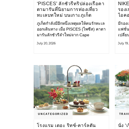
‘PISCES’ ลักชัวรีทริปล่องเรือคา
NIK
ตามารันที่นิยามการท่องเที่ยว
รองเท
ทะเลบทใหม่ บนเกาะภูเก็ต
ไอคอ
ภูเก็ตกำลังมีอีกหนึ่งเหตุผลให้คนรักทะเล
มีรองเท
ออกเดินทาง เมื่อ PISCES (ไพซีส) คาตา
แฟชั่น
มารันลักชัวรีลำใหม่จาก Cape
เปลี่
Odyssey เปิดประสบการณ์ล่องเรือสู่
Shoe ค
July 20, 2026
July 19
ทะเลอันดามันและอ่าวพังงาในมุมที่ต่าง
ไอคอนท
ออกไป ผสานความสะดวกสบายแบบ
ก่อน ก
โรงแรมระดับลักชัวรีเข้ากับเสน่ห์ของ
ราวแห
ธรรมชาติ จนทุกช่วงเวลาบนเรือกลาย
แฟชั่
เป็นส่วนหนึ่งของการเดินทาง ทั้งงาน
Nike
บริการ สิ่งอำนวยความสะดวก
UNCATEGORIZED
TRAV
โรงแรม เดอะ ริทซ์-คาร์ลตัน
นั่ง 