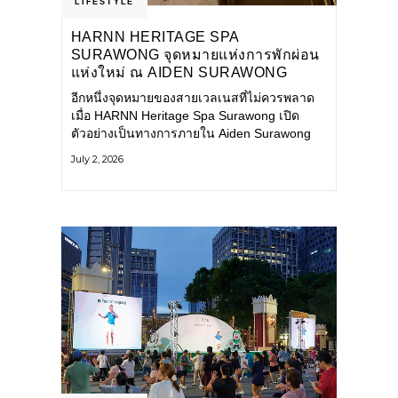
LIFESTYLE
HARNN HERITAGE SPA
SURAWONG จุดหมายแห่งการพักผ่อน
แห่งใหม่ ณ AIDEN SURAWONG
BANGKOK
อีกหนึ่งจุดหมายของสายเวลเนสที่ไม่ควรพลาด
เมื่อ HARNN Heritage Spa Surawong เปิด
ตัวอย่างเป็นทางการภายใน Aiden Surawong
Bangkok พร้อมชวนทุกคนหลีกหนีความวุ่นวาย
July 2, 2026
ของเมืองใหญ่ มาสัมผัสประสบการณ์การพักผ่อน
ที่ผสานศาสตร์การบำบัดแบบไทยเข้ากับความ
ร่วมสมัยอย่างลงตัว สปาแห่งนี้ได้รับแรงบันดาล
ใจจากยุคฟื้นฟูศิลปวัฒนธรรมในสมัยรัชกาลที่