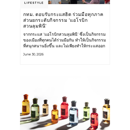
LIFESTYLE
กทม. ตอบรับกระแสฮิต ร่วมมือทุกภาค
ส่วนยกระดับกิจกรรม ‘แอโรบิก
สวนลุมพินี’
จากกระแส ‘แอโรบิกสวนลุมพินี’ ซึ่งเป็นกิจกรรม
ของเมืองที่ทุกคนได้ร่วมมือกัน ทำให้เป็นกิจกรรม
ที่สนุกสนานยิ่งขึ้น และไม่เพียงทำให้กระแสออก
กำลังกายในกรุงเทพฯ คึกคักขึ้นเท่านั้น แต่ยัง
June 30, 2026
กระจายไปยังหลายพื้นที่ของประเทศที่อยากออก
กำลังกาย เต้นแอโรบิกสนุกแบบสวนลุมพินี ทั้งนี้
กรุงเทพมหานคร (กทม.) ยังวางแผนขยาย
กิจกรรมนี้ไปสู่สวนสาธารณะต่าง