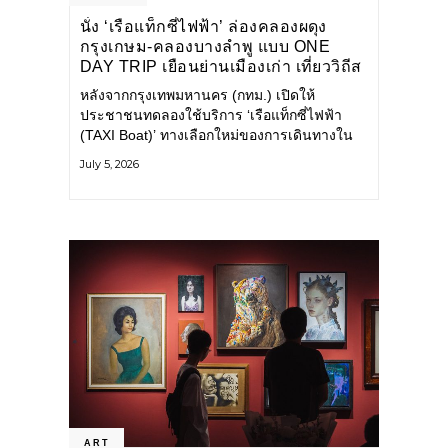
นั่ง ‘เรือแท็กซี่ไฟฟ้า’ ล่องคลองผดุง
กรุงเกษม-คลองบางลำพู แบบ ONE
DAY TRIP เยือนย่านเมืองเก่า เที่ยววิถีส
โลว์ไลฟ์แบบรักษ์โลก
หลังจากกรุงเทพมหานคร (กทม.) เปิดให้
ประชาชนทดลองใช้บริการ ‘เรือแท็กซี่ไฟฟ้า
(TAXI Boat)’ ทางเลือกใหม่ของการเดินทางใน
เมืองที่สะดวก สะอาด และเป็นมิตรกับสิ่ง
July 5, 2026
แวดล้อม ผ่านแอปพลิเคชัน MuvMi (มูฟมี)
ART