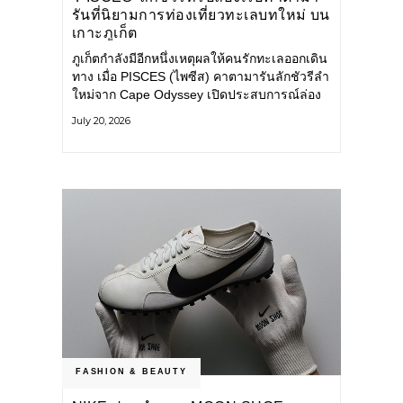
รันที่นิยามการท่องเที่ยวทะเลบทใหม่ บน
เกาะภูเก็ต
ภูเก็ตกำลังมีอีกหนึ่งเหตุผลให้คนรักทะเลออกเดิน
ทาง เมื่อ PISCES (ไพซีส) คาตามารันลักชัวรีลำ
ใหม่จาก Cape Odyssey เปิดประสบการณ์ล่อง
เรือสู่ทะเลอันดามันและอ่าวพังงาในมุมที่ต่างออก
July 20, 2026
ไป ผสานความสะดวกสบายแบบโรงแรมระดับ
ลักชัวรีเข้ากับเสน่ห์ของธรรมชาติ จนทุกช่วง
เวลาบนเรือกลายเป็นส่วนหนึ่งของการเดินทาง
ทั้งงานบริการ สิ่งอำนวยความสะดวก
FASHION & BEAUTY