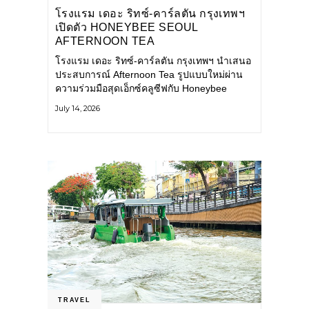
โรงแรม เดอะ ริทซ์-คาร์ลตัน กรุงเทพฯ
เปิดตัว HONEYBEE SEOUL
AFTERNOON TEA
COLLABORATION ณ คาเลโอ
โรงแรม เดอะ ริทซ์-คาร์ลตัน กรุงเทพฯ นำเสนอ
(CALEŌ) ชวนสัมผัสเสน่ห์ของขนม
ประสบการณ์ Afternoon Tea รูปแบบใหม่ผ่าน
หวานร่วมสมัยจากกรุงโซล
ความร่วมมือสุดเอ็กซ์คลูซีฟกับ Honeybee
Seoul คาเฟ่ขนมหวานสไตล์ฝรั่งเศสร่วมสมัยชื่อ
July 14, 2026
ดังจากกรุงโซล นำโดยเชฟอึนจอง
TRAVEL