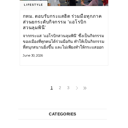
LIFESTYLE
กทม. ตอบรับกระแสฮิต ร่วมมือทุกภาค
ส่วนยกระดับกิจกรรม ‘แอโรบิก
สวนลุมพินี’
จากกระแส ‘แอโรบิกสวนลุมพินี’ ซึ่งเป็นกิจกรรม
ของเมืองที่ทุกคนได้ร่วมมือกัน ทำให้เป็นกิจกรรม
ที่สนุกสนานยิ่งขึ้น และไม่เพียงทำให้กระแสออก
กำลังกายในกรุงเทพฯ คึกคักขึ้นเท่านั้น แต่ยัง
June 30, 2026
กระจายไปยังหลายพื้นที่ของประเทศที่อยากออก
กำลังกาย เต้นแอโรบิกสนุกแบบสวนลุมพินี ทั้งนี้
กรุงเทพมหานคร (กทม.) ยังวางแผนขยาย
กิจกรรมนี้ไปสู่สวนสาธารณะต่าง
1
2
3
CATEGORIES