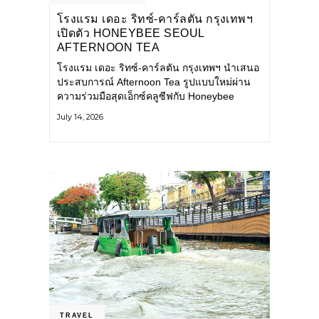
โรงแรม เดอะ ริทซ์-คาร์ลตัน กรุงเทพฯ
เปิดตัว HONEYBEE SEOUL
AFTERNOON TEA
COLLABORATION ณ คาเลโอ
โรงแรม เดอะ ริทซ์-คาร์ลตัน กรุงเทพฯ นำเสนอ
(CALEŌ) ชวนสัมผัสเสน่ห์ของขนม
ประสบการณ์ Afternoon Tea รูปแบบใหม่ผ่าน
หวานร่วมสมัยจากกรุงโซล
ความร่วมมือสุดเอ็กซ์คลูซีฟกับ Honeybee
Seoul คาเฟ่ขนมหวานสไตล์ฝรั่งเศสร่วมสมัยชื่อ
July 14, 2026
ดังจากกรุงโซล นำโดยเชฟอึนจอง
TRAVEL