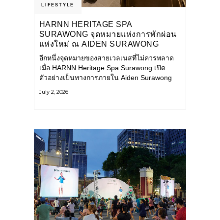
LIFESTYLE
HARNN HERITAGE SPA
SURAWONG จุดหมายแห่งการพักผ่อน
แห่งใหม่ ณ AIDEN SURAWONG
BANGKOK
อีกหนึ่งจุดหมายของสายเวลเนสที่ไม่ควรพลาด
เมื่อ HARNN Heritage Spa Surawong เปิด
ตัวอย่างเป็นทางการภายใน Aiden Surawong
Bangkok พร้อมชวนทุกคนหลีกหนีความวุ่นวาย
July 2, 2026
ของเมืองใหญ่ มาสัมผัสประสบการณ์การพักผ่อน
ที่ผสานศาสตร์การบำบัดแบบไทยเข้ากับความ
ร่วมสมัยอย่างลงตัว สปาแห่งนี้ได้รับแรงบันดาล
ใจจากยุคฟื้นฟูศิลปวัฒนธรรมในสมัยรัชกาลที่