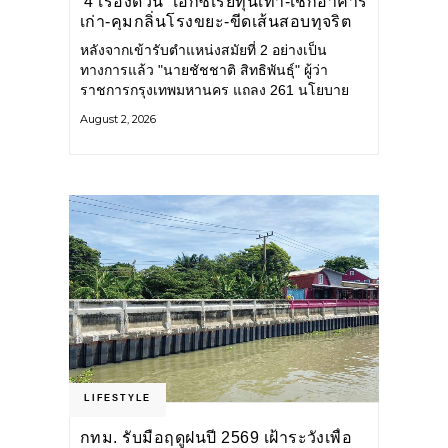
‘4 เรื่องด่วน’ เอกซเรย์ทุนเทา-เช็กอาคาร
เก่า-คุมกลิ่นโรงขยะ-ขีดเส้นสอบทุจริต
หลังจากเข้ารับตำแหน่งสมัยที่ 2 อย่างเป็น
ทางการแล้ว "นายชัชชาติ สิทธิพันธุ์" ผู้ว่า
ราชการกรุงเทพมหานคร แถลง 261 นโยบาย
พัฒนาเมืองต่อเนื่อง แปลงนโยบายสู่แผน
August 2, 2026
ยุทธศาสตร์ จัดทำตัวชี้วัด
LIFESTYLE
กทม. รับมือฤดูฝนปี 2569 เฝ้าระวังเพื่อ