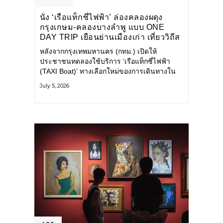
นั่ง ‘เรือแท็กซี่ไฟฟ้า’ ล่องคลองผดุง
กรุงเกษม-คลองบางลำพู แบบ ONE
DAY TRIP เยือนย่านเมืองเก่า เที่ยววิถีส
โลว์ไลฟ์แบบรักษ์โลก
หลังจากกรุงเทพมหานคร (กทม.) เปิดให้
ประชาชนทดลองใช้บริการ ‘เรือแท็กซี่ไฟฟ้า
(TAXI Boat)’ ทางเลือกใหม่ของการเดินทางใน
เมืองที่สะดวก สะอาด และเป็นมิตรกับสิ่ง
July 5, 2026
แวดล้อม ผ่านแอปพลิเคชัน MuvMi (มูฟมี)