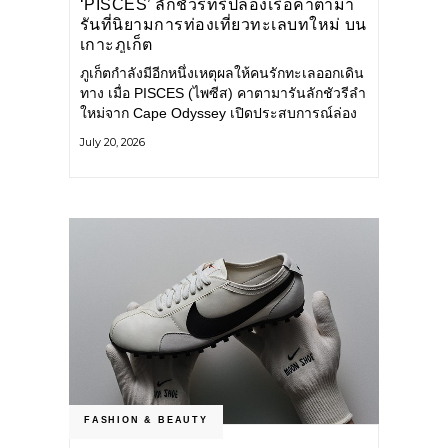
‘PISCES’ ลักชัวรีทริปล่องเรือคาตามา
รันที่นิยามการท่องเที่ยวทะเลบทใหม่ บน
เกาะภูเก็ต
ภูเก็ตกำลังมีอีกหนึ่งเหตุผลให้คนรักทะเลออกเดิน
ทาง เมื่อ PISCES (ไพซีส) คาตามารันลักชัวรีลำ
ใหม่จาก Cape Odyssey เปิดประสบการณ์ล่อง
เรือสู่ทะเลอันดามันและอ่าวพังงาในมุมที่ต่างออก
July 20, 2026
ไป ผสานความสะดวกสบายแบบโรงแรมระดับ
ลักชัวรีเข้ากับเสน่ห์ของธรรมชาติ จนทุกช่วง
เวลาบนเรือกลายเป็นส่วนหนึ่งของการเดินทาง
ทั้งงานบริการ สิ่งอำนวยความสะดวก
FASHION & BEAUTY