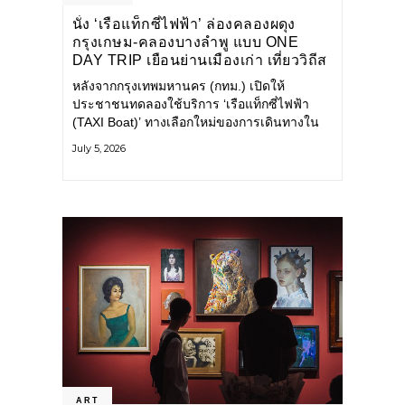
นั่ง ‘เรือแท็กซี่ไฟฟ้า’ ล่องคลองผดุง
กรุงเกษม-คลองบางลำพู แบบ ONE
DAY TRIP เยือนย่านเมืองเก่า เที่ยววิถีส
โลว์ไลฟ์แบบรักษ์โลก
หลังจากกรุงเทพมหานคร (กทม.) เปิดให้
ประชาชนทดลองใช้บริการ ‘เรือแท็กซี่ไฟฟ้า
(TAXI Boat)’ ทางเลือกใหม่ของการเดินทางใน
เมืองที่สะดวก สะอาด และเป็นมิตรกับสิ่ง
July 5, 2026
แวดล้อม ผ่านแอปพลิเคชัน MuvMi (มูฟมี)
ART