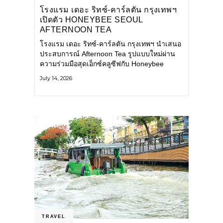
โรงแรม เดอะ ริทซ์-คาร์ลตัน กรุงเทพฯ
เปิดตัว HONEYBEE SEOUL
AFTERNOON TEA
COLLABORATION ณ คาเลโอ
โรงแรม เดอะ ริทซ์-คาร์ลตัน กรุงเทพฯ นำเสนอ
(CALEŌ) ชวนสัมผัสเสน่ห์ของขนม
ประสบการณ์ Afternoon Tea รูปแบบใหม่ผ่าน
หวานร่วมสมัยจากกรุงโซล
ความร่วมมือสุดเอ็กซ์คลูซีฟกับ Honeybee
Seoul คาเฟ่ขนมหวานสไตล์ฝรั่งเศสร่วมสมัยชื่อ
July 14, 2026
ดังจากกรุงโซล นำโดยเชฟอึนจอง
TRAVEL