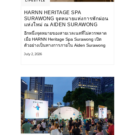
LIFESTYLE
HARNN HERITAGE SPA
SURAWONG จุดหมายแห่งการพักผ่อน
แห่งใหม่ ณ AIDEN SURAWONG
BANGKOK
อีกหนึ่งจุดหมายของสายเวลเนสที่ไม่ควรพลาด
เมื่อ HARNN Heritage Spa Surawong เปิด
ตัวอย่างเป็นทางการภายใน Aiden Surawong
Bangkok พร้อมชวนทุกคนหลีกหนีความวุ่นวาย
July 2, 2026
ของเมืองใหญ่ มาสัมผัสประสบการณ์การพักผ่อน
ที่ผสานศาสตร์การบำบัดแบบไทยเข้ากับความ
ร่วมสมัยอย่างลงตัว สปาแห่งนี้ได้รับแรงบันดาล
ใจจากยุคฟื้นฟูศิลปวัฒนธรรมในสมัยรัชกาลที่