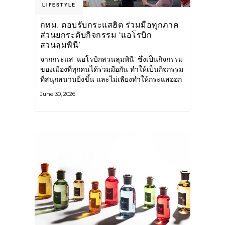
LIFESTYLE
กทม. ตอบรับกระแสฮิต ร่วมมือทุกภาค
ส่วนยกระดับกิจกรรม ‘แอโรบิก
สวนลุมพินี’
จากกระแส ‘แอโรบิกสวนลุมพินี’ ซึ่งเป็นกิจกรรม
ของเมืองที่ทุกคนได้ร่วมมือกัน ทำให้เป็นกิจกรรม
ที่สนุกสนานยิ่งขึ้น และไม่เพียงทำให้กระแสออก
กำลังกายในกรุงเทพฯ คึกคักขึ้นเท่านั้น แต่ยัง
June 30, 2026
กระจายไปยังหลายพื้นที่ของประเทศที่อยากออก
กำลังกาย เต้นแอโรบิกสนุกแบบสวนลุมพินี ทั้งนี้
กรุงเทพมหานคร (กทม.) ยังวางแผนขยาย
กิจกรรมนี้ไปสู่สวนสาธารณะต่าง