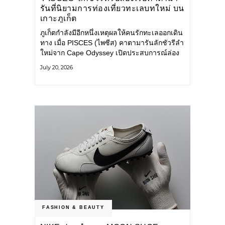
รันที่นิยามการท่องเที่ยวทะเลบทใหม่ บน
เกาะภูเก็ต
ภูเก็ตกำลังมีอีกหนึ่งเหตุผลให้คนรักทะเลออกเดิน
ทาง เมื่อ PISCES (ไพซีส) คาตามารันลักชัวรีลำ
ใหม่จาก Cape Odyssey เปิดประสบการณ์ล่อง
เรือสู่ทะเลอันดามันและอ่าวพังงาในมุมที่ต่างออก
July 20, 2026
ไป ผสานความสะดวกสบายแบบโรงแรมระดับ
ลักชัวรีเข้ากับเสน่ห์ของธรรมชาติ จนทุกช่วง
เวลาบนเรือกลายเป็นส่วนหนึ่งของการเดินทาง
ทั้งงานบริการ สิ่งอำนวยความสะดวก
FASHION & BEAUTY