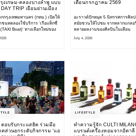
กรุงเกษม-คลองบางลำพู แบบ
เดือนกรกฎาคม 2569
DAY TRIP เยือนย่านเมือง
เที่ยววิถีสโลว์ไลฟ์แบบรักษ์
ากกรุงเทพมหานคร (กทม.) เปิดให้
อะราวด์ปักหมุด 5 นิทรรศการศิลป
ลก
ชนทดลองใช้บริการ ‘เรือแท็กซี่
สมัยชวนให้ไปชม จากหลากแกลอรี
 (TAXI Boat)’ ทางเลือกใหม่ของ
หลายผลงานของศิลปินในเดือน
ินทางในเมืองที่สะดวก สะอาด
กรกฎาคมนี้ ANONYMOUS จัดแ
 2026
July 4, 2026
นมิตรกับสิ่งแวดล้อม ผ่าน
วันนี้ – 16 สิงหาคม 2569 นิทรร
ิเคชัน MuvMi (มูฟมี)
กลุ่ม Anonymous โดยมี นิ่ม
STYLE
LIFESTYLE
 ตอบรับกระแสฮิต ร่วมมือ
ทำความรู้จัก CULTI MILAN
าคส่วนยกระดับกิจกรรม ‘แอ
แบรนด์เครื่องหอมจากอิตาลี ผ