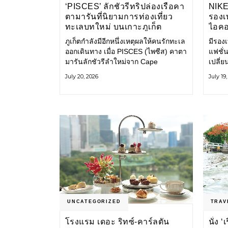
‘PISCES’ ลักชัวรีทริปล่องเรือคา
NIK
ตามารันที่นิยามการท่องเที่ยว
รองเท
ทะเลบทใหม่ บนเกาะภูเก็ต
ไอคอ
ภูเก็ตกำลังมีอีกหนึ่งเหตุผลให้คนรักทะเล
มีรองเท
ออกเดินทาง เมื่อ PISCES (ไพซีส) คาตา
แฟชั่น
มารันลักชัวรีลำใหม่จาก Cape
เปลี่
Odyssey เปิดประสบการณ์ล่องเรือสู่
Shoe ค
July 20, 2026
July 19
ทะเลอันดามันและอ่าวพังงาในมุมที่ต่าง
ไอคอนท
ออกไป ผสานความสะดวกสบายแบบ
ก่อน ก
โรงแรมระดับลักชัวรีเข้ากับเสน่ห์ของ
ราวแห
ธรรมชาติ จนทุกช่วงเวลาบนเรือกลาย
แฟชั่
เป็นส่วนหนึ่งของการเดินทาง ทั้งงาน
Nike
บริการ สิ่งอำนวยความสะดวก
UNCATEGORIZED
TRAV
โรงแรม เดอะ ริทซ์-คาร์ลตัน
นั่ง 