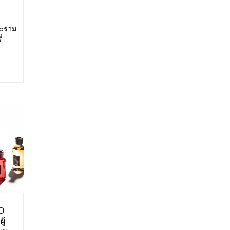
ะร่วม
่
สดง:
ศการ
O
ู้