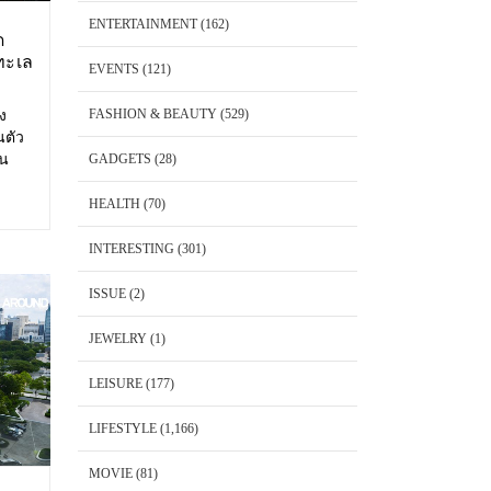
ENTERTAINMENT
(162)
ด
ทะเล
EVENTS
(121)
FASHION & BEAUTY
(529)
อง
นตัว
้น
GADGETS
(28)
 Cape
พันวา
HEALTH
(70)
็ต
INTERESTING
(301)
ISSUE
(2)
JEWELRY
(1)
LEISURE
(177)
LIFESTYLE
(1,166)
MOVIE
(81)