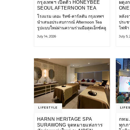
กรุงเทพฯ เปิดตัว HONEYBEE
ผดุง
SEOUL AFTERNOON TEA
ONE 
COLLABORATION ณ คาเลโอ
เก่า 
โรงแรม เดอะ ริทซ์-คาร์ลตัน กรุงเทพฯ
หลังจ
(CALEŌ) ชวนสัมผัสเสน่ห์ของ
โ
นำเสนอประสบการณ์ Afternoon Tea
ประชา
ขนมหวานร่วมสมัยจากกรุงโซล
รูปแบบใหม่ผ่านความร่วมมือสุดเอ็กซ์คลู
ไฟฟ้า
ซีฟกับ Honeybee Seoul คาเฟ่ขนม
การเด
July 14, 2026
July 5,
หวานสไตล์ฝรั่งเศสร่วมสมัยชื่อดังจาก
และเป็
กรุงโซล นำโดยเชฟอึนจอง
แอปพล
LIFESTYLE
LIFE
HARNN HERITAGE SPA
กทม.
SURAWONG จุดหมายแห่งการ
ทุกภ