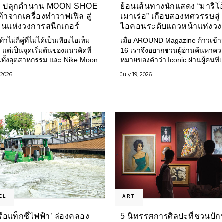
E ปลุกตำนาน MOON SHOE
ย้อนเส้นทางนักแสดง “มาริโอ
้าจากเครื่องทำวาฟเฟิล สู่
เมาเร่อ” เกือบสองทศวรรษสู่
นแห่งวงการสนีกเกอร์
ไอคอนระดับแถวหน้าแห่งว
บันเทิงไทย
้าไม่กี่คู่ที่ไม่ได้เป็นเพียงไอเท็ม
เมื่อ AROUND Magazine ก้าวเข้าสู่
 แต่เป็นจุดเริ่มต้นของแนวคิดที่
16 เราจึงอยากชวนผู้อ่านค้นหาค
ยนทั้งอุตสาหกรรม และ Nike Moon
หมายของคำว่า Iconic ผ่านผู้คนที่
ือหนึ่งในนั้น รองเท้าระดับ
ไปพร้อมกับกาลเวลา และยังคงรัก
, 2026
July 19, 2026
ี่ถือกำเนิดเมื่อกว่าครึ่งศตวรรษ
ตนไว้อย่างมั่นคง หนึ่งในนั้นคือ มา
ำลังกลับมาอีกครั้ง พร้อมพาเรื่อง
เมาเร่อ
่งนวัตกรรมจากอดีตมาสู่โลก
นร่วมสมัย ถ่ายทอดดีเอ็นเอของ
EL
ART
‘เรือแท็กซี่ไฟฟ้า’ ล่องคลอง
5 นิทรรศการศิลปะที่ชวนปัก