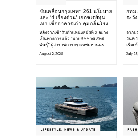
ขับเคลื่อนกรุงเทพฯ 261 นโยบาย
กทม. 
และ ‘4 เรื่องด่วน’ เอกซเรย์ทุน
ระวั
เทา-เช็กอาคารเก่า-คุมกลิ่นโรง
ขยะ-ขีดเส้นสอบทุจริต
หลังจากเข้ารับตำแหน่งสมัยที่ 2 อย่าง
จากปร
เป็นทางการแล้ว "นายชัชชาติ สิทธิ
วันที
พันธุ์" ผู้ว่าราชการกรุงเทพมหานคร
เริ่มเ
แถลง 261 นโยบาย พัฒนาเมืองต่อเนื่อง
กรุงเ
August 2, 2026
July 25
แปลงนโยบายสู่แผนยุทธศาสตร์ จัด
รับมื
ทำตัวชี้วัด
โครงส
LIFESTYLE
,
NEWS & UPDATE
FASH