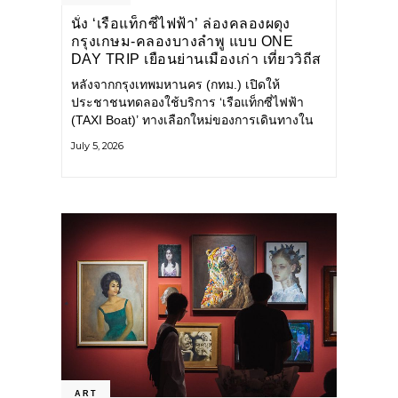
นั่ง ‘เรือแท็กซี่ไฟฟ้า’ ล่องคลองผดุง
กรุงเกษม-คลองบางลำพู แบบ ONE
DAY TRIP เยือนย่านเมืองเก่า เที่ยววิถีส
โลว์ไลฟ์แบบรักษ์โลก
หลังจากกรุงเทพมหานคร (กทม.) เปิดให้
ประชาชนทดลองใช้บริการ ‘เรือแท็กซี่ไฟฟ้า
(TAXI Boat)’ ทางเลือกใหม่ของการเดินทางใน
เมืองที่สะดวก สะอาด และเป็นมิตรกับสิ่ง
July 5, 2026
แวดล้อม ผ่านแอปพลิเคชัน MuvMi (มูฟมี)
ART