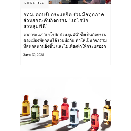
LIFESTYLE
กทม. ตอบรับกระแสฮิต ร่วมมือทุกภาค
ส่วนยกระดับกิจกรรม ‘แอโรบิก
สวนลุมพินี’
จากกระแส ‘แอโรบิกสวนลุมพินี’ ซึ่งเป็นกิจกรรม
ของเมืองที่ทุกคนได้ร่วมมือกัน ทำให้เป็นกิจกรรม
ที่สนุกสนานยิ่งขึ้น และไม่เพียงทำให้กระแสออก
กำลังกายในกรุงเทพฯ คึกคักขึ้นเท่านั้น แต่ยัง
June 30, 2026
กระจายไปยังหลายพื้นที่ของประเทศที่อยากออก
กำลังกาย เต้นแอโรบิกสนุกแบบสวนลุมพินี ทั้งนี้
กรุงเทพมหานคร (กทม.) ยังวางแผนขยาย
กิจกรรมนี้ไปสู่สวนสาธารณะต่าง