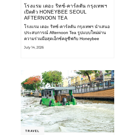
โรงแรม เดอะ ริทซ์-คาร์ลตัน กรุงเทพฯ
เปิดตัว HONEYBEE SEOUL
AFTERNOON TEA
COLLABORATION ณ คาเลโอ
โรงแรม เดอะ ริทซ์-คาร์ลตัน กรุงเทพฯ นำเสนอ
(CALEŌ) ชวนสัมผัสเสน่ห์ของขนม
ประสบการณ์ Afternoon Tea รูปแบบใหม่ผ่าน
หวานร่วมสมัยจากกรุงโซล
ความร่วมมือสุดเอ็กซ์คลูซีฟกับ Honeybee
Seoul คาเฟ่ขนมหวานสไตล์ฝรั่งเศสร่วมสมัยชื่อ
July 14, 2026
ดังจากกรุงโซล นำโดยเชฟอึนจอง
TRAVEL