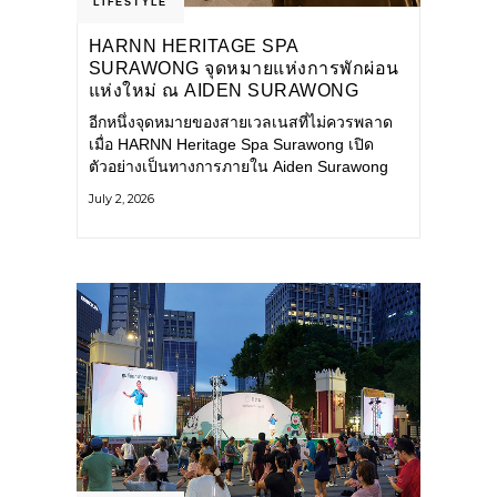
LIFESTYLE
HARNN HERITAGE SPA
SURAWONG จุดหมายแห่งการพักผ่อน
แห่งใหม่ ณ AIDEN SURAWONG
BANGKOK
อีกหนึ่งจุดหมายของสายเวลเนสที่ไม่ควรพลาด
เมื่อ HARNN Heritage Spa Surawong เปิด
ตัวอย่างเป็นทางการภายใน Aiden Surawong
Bangkok พร้อมชวนทุกคนหลีกหนีความวุ่นวาย
July 2, 2026
ของเมืองใหญ่ มาสัมผัสประสบการณ์การพักผ่อน
ที่ผสานศาสตร์การบำบัดแบบไทยเข้ากับความ
ร่วมสมัยอย่างลงตัว สปาแห่งนี้ได้รับแรงบันดาล
ใจจากยุคฟื้นฟูศิลปวัฒนธรรมในสมัยรัชกาลที่