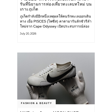
รันที่นิยามการท่องเที่ยวทะเลบทใหม่ บน
เกาะภูเก็ต
ภูเก็ตกำลังมีอีกหนึ่งเหตุผลให้คนรักทะเลออกเดิน
ทาง เมื่อ PISCES (ไพซีส) คาตามารันลักชัวรีลำ
ใหม่จาก Cape Odyssey เปิดประสบการณ์ล่อง
เรือสู่ทะเลอันดามันและอ่าวพังงาในมุมที่ต่างออก
July 20, 2026
ไป ผสานความสะดวกสบายแบบโรงแรมระดับ
ลักชัวรีเข้ากับเสน่ห์ของธรรมชาติ จนทุกช่วง
เวลาบนเรือกลายเป็นส่วนหนึ่งของการเดินทาง
ทั้งงานบริการ สิ่งอำนวยความสะดวก
FASHION & BEAUTY