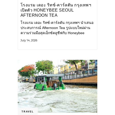
โรงแรม เดอะ ริทซ์-คาร์ลตัน กรุงเทพฯ
เปิดตัว HONEYBEE SEOUL
AFTERNOON TEA
COLLABORATION ณ คาเลโอ
โรงแรม เดอะ ริทซ์-คาร์ลตัน กรุงเทพฯ นำเสนอ
(CALEŌ) ชวนสัมผัสเสน่ห์ของขนม
ประสบการณ์ Afternoon Tea รูปแบบใหม่ผ่าน
หวานร่วมสมัยจากกรุงโซล
ความร่วมมือสุดเอ็กซ์คลูซีฟกับ Honeybee
Seoul คาเฟ่ขนมหวานสไตล์ฝรั่งเศสร่วมสมัยชื่อ
July 14, 2026
ดังจากกรุงโซล นำโดยเชฟอึนจอง
TRAVEL