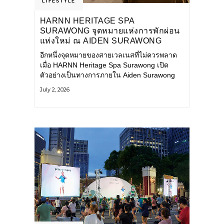
LIFESTYLE
HARNN HERITAGE SPA
SURAWONG จุดหมายแห่งการพักผ่อน
แห่งใหม่ ณ AIDEN SURAWONG
BANGKOK
อีกหนึ่งจุดหมายของสายเวลเนสที่ไม่ควรพลาด
เมื่อ HARNN Heritage Spa Surawong เปิด
ตัวอย่างเป็นทางการภายใน Aiden Surawong
Bangkok พร้อมชวนทุกคนหลีกหนีความวุ่นวาย
July 2, 2026
ของเมืองใหญ่ มาสัมผัสประสบการณ์การพักผ่อน
ที่ผสานศาสตร์การบำบัดแบบไทยเข้ากับความ
ร่วมสมัยอย่างลงตัว สปาแห่งนี้ได้รับแรงบันดาล
ใจจากยุคฟื้นฟูศิลปวัฒนธรรมในสมัยรัชกาลที่