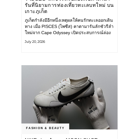
รันที่นิยามการท่องเที่ยวทะเลบทใหม่ บน
เกาะภูเก็ต
ภูเก็ตกำลังมีอีกหนึ่งเหตุผลให้คนรักทะเลออกเดิน
ทาง เมื่อ PISCES (ไพซีส) คาตามารันลักชัวรีลำ
ใหม่จาก Cape Odyssey เปิดประสบการณ์ล่อง
เรือสู่ทะเลอันดามันและอ่าวพังงาในมุมที่ต่างออก
July 20, 2026
ไป ผสานความสะดวกสบายแบบโรงแรมระดับ
ลักชัวรีเข้ากับเสน่ห์ของธรรมชาติ จนทุกช่วง
เวลาบนเรือกลายเป็นส่วนหนึ่งของการเดินทาง
ทั้งงานบริการ สิ่งอำนวยความสะดวก
FASHION & BEAUTY