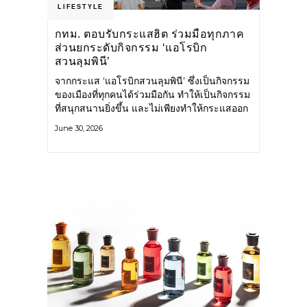
LIFESTYLE
กทม. ตอบรับกระแสฮิต ร่วมมือทุกภาค
ส่วนยกระดับกิจกรรม ‘แอโรบิก
สวนลุมพินี’
จากกระแส ‘แอโรบิกสวนลุมพินี’ ซึ่งเป็นกิจกรรม
ของเมืองที่ทุกคนได้ร่วมมือกัน ทำให้เป็นกิจกรรม
ที่สนุกสนานยิ่งขึ้น และไม่เพียงทำให้กระแสออก
กำลังกายในกรุงเทพฯ คึกคักขึ้นเท่านั้น แต่ยัง
June 30, 2026
กระจายไปยังหลายพื้นที่ของประเทศที่อยากออก
กำลังกาย เต้นแอโรบิกสนุกแบบสวนลุมพินี ทั้งนี้
กรุงเทพมหานคร (กทม.) ยังวางแผนขยาย
กิจกรรมนี้ไปสู่สวนสาธารณะต่าง