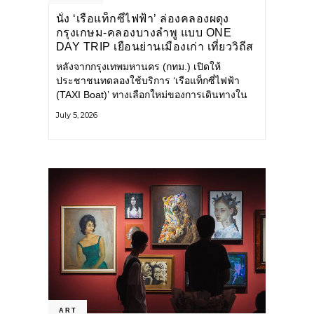
นั่ง ‘เรือแท็กซี่ไฟฟ้า’ ล่องคลองผดุง
กรุงเกษม-คลองบางลำพู แบบ ONE
DAY TRIP เยือนย่านเมืองเก่า เที่ยววิถีส
โลว์ไลฟ์แบบรักษ์โลก
หลังจากกรุงเทพมหานคร (กทม.) เปิดให้
ประชาชนทดลองใช้บริการ ‘เรือแท็กซี่ไฟฟ้า
(TAXI Boat)’ ทางเลือกใหม่ของการเดินทางใน
เมืองที่สะดวก สะอาด และเป็นมิตรกับสิ่ง
July 5, 2026
แวดล้อม ผ่านแอปพลิเคชัน MuvMi (มูฟมี)
ART