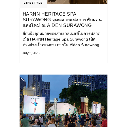
LIFESTYLE
HARNN HERITAGE SPA
SURAWONG จุดหมายแห่งการพักผ่อน
แห่งใหม่ ณ AIDEN SURAWONG
BANGKOK
อีกหนึ่งจุดหมายของสายเวลเนสที่ไม่ควรพลาด
เมื่อ HARNN Heritage Spa Surawong เปิด
ตัวอย่างเป็นทางการภายใน Aiden Surawong
Bangkok พร้อมชวนทุกคนหลีกหนีความวุ่นวาย
July 2, 2026
ของเมืองใหญ่ มาสัมผัสประสบการณ์การพักผ่อน
ที่ผสานศาสตร์การบำบัดแบบไทยเข้ากับความ
ร่วมสมัยอย่างลงตัว สปาแห่งนี้ได้รับแรงบันดาล
ใจจากยุคฟื้นฟูศิลปวัฒนธรรมในสมัยรัชกาลที่