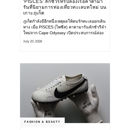
‘PISCES’ ลักชัวรีทริปล่องเรือคาตามา
รันที่นิยามการท่องเที่ยวทะเลบทใหม่ บน
เกาะภูเก็ต
ภูเก็ตกำลังมีอีกหนึ่งเหตุผลให้คนรักทะเลออกเดิน
ทาง เมื่อ PISCES (ไพซีส) คาตามารันลักชัวรีลำ
ใหม่จาก Cape Odyssey เปิดประสบการณ์ล่อง
เรือสู่ทะเลอันดามันและอ่าวพังงาในมุมที่ต่างออก
July 20, 2026
ไป ผสานความสะดวกสบายแบบโรงแรมระดับ
ลักชัวรีเข้ากับเสน่ห์ของธรรมชาติ จนทุกช่วง
เวลาบนเรือกลายเป็นส่วนหนึ่งของการเดินทาง
ทั้งงานบริการ สิ่งอำนวยความสะดวก
FASHION & BEAUTY