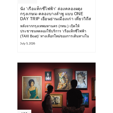
นั่ง ‘เรือแท็กซี่ไฟฟ้า’ ล่องคลองผดุง
กรุงเกษม-คลองบางลำพู แบบ ONE
DAY TRIP เยือนย่านเมืองเก่า เที่ยววิถีส
โลว์ไลฟ์แบบรักษ์โลก
หลังจากกรุงเทพมหานคร (กทม.) เปิดให้
ประชาชนทดลองใช้บริการ ‘เรือแท็กซี่ไฟฟ้า
(TAXI Boat)’ ทางเลือกใหม่ของการเดินทางใน
เมืองที่สะดวก สะอาด และเป็นมิตรกับสิ่ง
July 5, 2026
แวดล้อม ผ่านแอปพลิเคชัน MuvMi (มูฟมี)