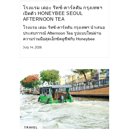
โรงแรม เดอะ ริทซ์-คาร์ลตัน กรุงเทพฯ
เปิดตัว HONEYBEE SEOUL
AFTERNOON TEA
COLLABORATION ณ คาเลโอ
โรงแรม เดอะ ริทซ์-คาร์ลตัน กรุงเทพฯ นำเสนอ
(CALEŌ) ชวนสัมผัสเสน่ห์ของขนม
ประสบการณ์ Afternoon Tea รูปแบบใหม่ผ่าน
หวานร่วมสมัยจากกรุงโซล
ความร่วมมือสุดเอ็กซ์คลูซีฟกับ Honeybee
Seoul คาเฟ่ขนมหวานสไตล์ฝรั่งเศสร่วมสมัยชื่อ
July 14, 2026
ดังจากกรุงโซล นำโดยเชฟอึนจอง
TRAVEL