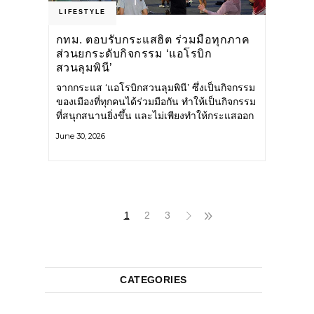
LIFESTYLE
กทม. ตอบรับกระแสฮิต ร่วมมือทุกภาค
ส่วนยกระดับกิจกรรม ‘แอโรบิก
สวนลุมพินี’
จากกระแส ‘แอโรบิกสวนลุมพินี’ ซึ่งเป็นกิจกรรม
ของเมืองที่ทุกคนได้ร่วมมือกัน ทำให้เป็นกิจกรรม
ที่สนุกสนานยิ่งขึ้น และไม่เพียงทำให้กระแสออก
กำลังกายในกรุงเทพฯ คึกคักขึ้นเท่านั้น แต่ยัง
June 30, 2026
กระจายไปยังหลายพื้นที่ของประเทศที่อยากออก
กำลังกาย เต้นแอโรบิกสนุกแบบสวนลุมพินี ทั้งนี้
กรุงเทพมหานคร (กทม.) ยังวางแผนขยาย
กิจกรรมนี้ไปสู่สวนสาธารณะต่าง
1
2
3
CATEGORIES