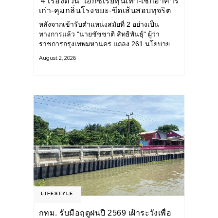
‘4 เรื่องด่วน’ เอกซเรย์ทุนเทา-เช็กอาคาร
เก่า-คุมกลิ่นโรงขยะ-ขีดเส้นสอบทุจริต
หลังจากเข้ารับตำแหน่งสมัยที่ 2 อย่างเป็น
ทางการแล้ว "นายชัชชาติ สิทธิพันธุ์" ผู้ว่า
ราชการกรุงเทพมหานคร แถลง 261 นโยบาย
พัฒนาเมืองต่อเนื่อง แปลงนโยบายสู่แผน
August 2, 2026
ยุทธศาสตร์ จัดทำตัวชี้วัด
LIFESTYLE
กทม. รับมือฤดูฝนปี 2569 เฝ้าระวังเพื่อ