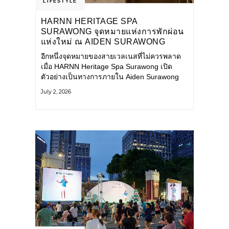
LIFESTYLE
HARNN HERITAGE SPA
SURAWONG จุดหมายแห่งการพักผ่อน
แห่งใหม่ ณ AIDEN SURAWONG
BANGKOK
อีกหนึ่งจุดหมายของสายเวลเนสที่ไม่ควรพลาด
เมื่อ HARNN Heritage Spa Surawong เปิด
ตัวอย่างเป็นทางการภายใน Aiden Surawong
Bangkok พร้อมชวนทุกคนหลีกหนีความวุ่นวาย
July 2, 2026
ของเมืองใหญ่ มาสัมผัสประสบการณ์การพักผ่อน
ที่ผสานศาสตร์การบำบัดแบบไทยเข้ากับความ
ร่วมสมัยอย่างลงตัว สปาแห่งนี้ได้รับแรงบันดาล
ใจจากยุคฟื้นฟูศิลปวัฒนธรรมในสมัยรัชกาลที่