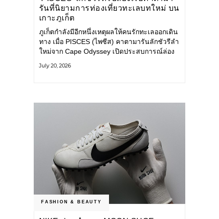
รันที่นิยามการท่องเที่ยวทะเลบทใหม่ บน
เกาะภูเก็ต
ภูเก็ตกำลังมีอีกหนึ่งเหตุผลให้คนรักทะเลออกเดิน
ทาง เมื่อ PISCES (ไพซีส) คาตามารันลักชัวรีลำ
ใหม่จาก Cape Odyssey เปิดประสบการณ์ล่อง
เรือสู่ทะเลอันดามันและอ่าวพังงาในมุมที่ต่างออก
July 20, 2026
ไป ผสานความสะดวกสบายแบบโรงแรมระดับ
ลักชัวรีเข้ากับเสน่ห์ของธรรมชาติ จนทุกช่วง
เวลาบนเรือกลายเป็นส่วนหนึ่งของการเดินทาง
ทั้งงานบริการ สิ่งอำนวยความสะดวก
FASHION & BEAUTY