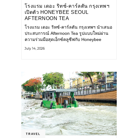
โรงแรม เดอะ ริทซ์-คาร์ลตัน กรุงเทพฯ
เปิดตัว HONEYBEE SEOUL
AFTERNOON TEA
COLLABORATION ณ คาเลโอ
โรงแรม เดอะ ริทซ์-คาร์ลตัน กรุงเทพฯ นำเสนอ
(CALEŌ) ชวนสัมผัสเสน่ห์ของขนม
ประสบการณ์ Afternoon Tea รูปแบบใหม่ผ่าน
หวานร่วมสมัยจากกรุงโซล
ความร่วมมือสุดเอ็กซ์คลูซีฟกับ Honeybee
Seoul คาเฟ่ขนมหวานสไตล์ฝรั่งเศสร่วมสมัยชื่อ
July 14, 2026
ดังจากกรุงโซล นำโดยเชฟอึนจอง
TRAVEL