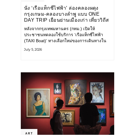
นั่ง ‘เรือแท็กซี่ไฟฟ้า’ ล่องคลองผดุง
กรุงเกษม-คลองบางลำพู แบบ ONE
DAY TRIP เยือนย่านเมืองเก่า เที่ยววิถีส
โลว์ไลฟ์แบบรักษ์โลก
หลังจากกรุงเทพมหานคร (กทม.) เปิดให้
ประชาชนทดลองใช้บริการ ‘เรือแท็กซี่ไฟฟ้า
(TAXI Boat)’ ทางเลือกใหม่ของการเดินทางใน
เมืองที่สะดวก สะอาด และเป็นมิตรกับสิ่ง
July 5, 2026
แวดล้อม ผ่านแอปพลิเคชัน MuvMi (มูฟมี)
ART