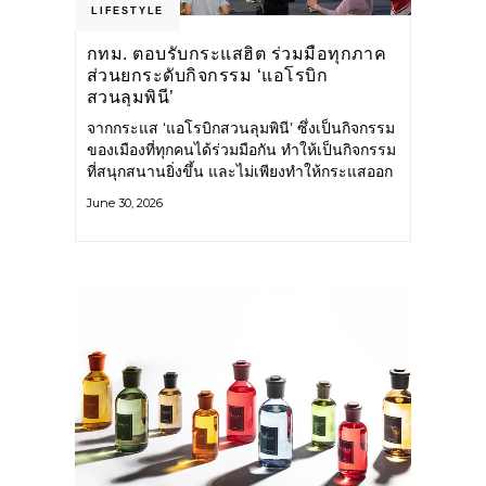
LIFESTYLE
กทม. ตอบรับกระแสฮิต ร่วมมือทุกภาค
ส่วนยกระดับกิจกรรม ‘แอโรบิก
สวนลุมพินี’
จากกระแส ‘แอโรบิกสวนลุมพินี’ ซึ่งเป็นกิจกรรม
ของเมืองที่ทุกคนได้ร่วมมือกัน ทำให้เป็นกิจกรรม
ที่สนุกสนานยิ่งขึ้น และไม่เพียงทำให้กระแสออก
กำลังกายในกรุงเทพฯ คึกคักขึ้นเท่านั้น แต่ยัง
June 30, 2026
กระจายไปยังหลายพื้นที่ของประเทศที่อยากออก
กำลังกาย เต้นแอโรบิกสนุกแบบสวนลุมพินี ทั้งนี้
กรุงเทพมหานคร (กทม.) ยังวางแผนขยาย
กิจกรรมนี้ไปสู่สวนสาธารณะต่าง