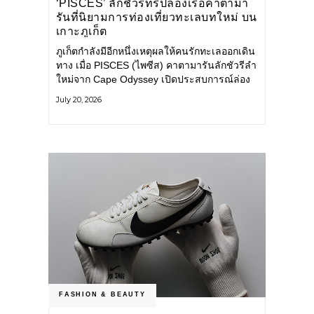
‘PISCES’ ลักชัวรีทริปล่องเรือคาตามา
รันที่นิยามการท่องเที่ยวทะเลบทใหม่ บน
เกาะภูเก็ต
ภูเก็ตกำลังมีอีกหนึ่งเหตุผลให้คนรักทะเลออกเดิน
ทาง เมื่อ PISCES (ไพซีส) คาตามารันลักชัวรีลำ
ใหม่จาก Cape Odyssey เปิดประสบการณ์ล่อง
เรือสู่ทะเลอันดามันและอ่าวพังงาในมุมที่ต่างออก
July 20, 2026
ไป ผสานความสะดวกสบายแบบโรงแรมระดับ
ลักชัวรีเข้ากับเสน่ห์ของธรรมชาติ จนทุกช่วง
เวลาบนเรือกลายเป็นส่วนหนึ่งของการเดินทาง
ทั้งงานบริการ สิ่งอำนวยความสะดวก
FASHION & BEAUTY