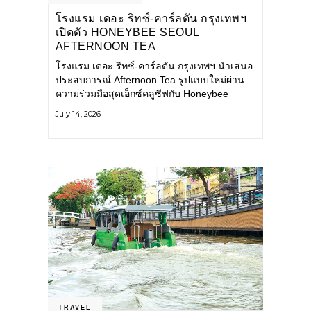
โรงแรม เดอะ ริทซ์-คาร์ลตัน กรุงเทพฯ
เปิดตัว HONEYBEE SEOUL
AFTERNOON TEA
COLLABORATION ณ คาเลโอ
โรงแรม เดอะ ริทซ์-คาร์ลตัน กรุงเทพฯ นำเสนอ
(CALEŌ) ชวนสัมผัสเสน่ห์ของขนม
ประสบการณ์ Afternoon Tea รูปแบบใหม่ผ่าน
หวานร่วมสมัยจากกรุงโซล
ความร่วมมือสุดเอ็กซ์คลูซีฟกับ Honeybee
Seoul คาเฟ่ขนมหวานสไตล์ฝรั่งเศสร่วมสมัยชื่อ
July 14, 2026
ดังจากกรุงโซล นำโดยเชฟอึนจอง
TRAVEL