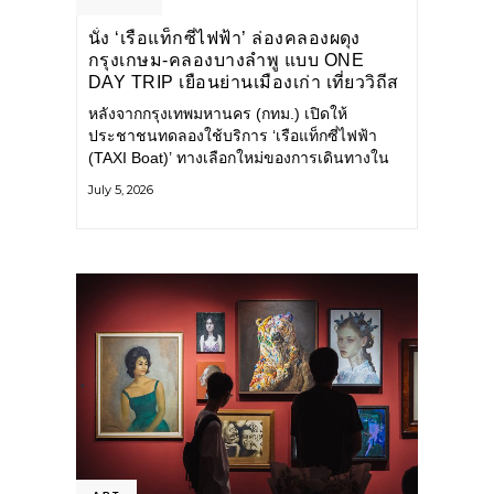
นั่ง ‘เรือแท็กซี่ไฟฟ้า’ ล่องคลองผดุง
กรุงเกษม-คลองบางลำพู แบบ ONE
DAY TRIP เยือนย่านเมืองเก่า เที่ยววิถีส
โลว์ไลฟ์แบบรักษ์โลก
หลังจากกรุงเทพมหานคร (กทม.) เปิดให้
ประชาชนทดลองใช้บริการ ‘เรือแท็กซี่ไฟฟ้า
(TAXI Boat)’ ทางเลือกใหม่ของการเดินทางใน
เมืองที่สะดวก สะอาด และเป็นมิตรกับสิ่ง
July 5, 2026
แวดล้อม ผ่านแอปพลิเคชัน MuvMi (มูฟมี)