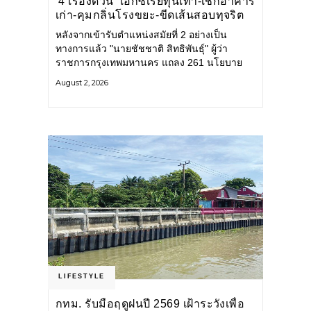
‘4 เรื่องด่วน’ เอกซเรย์ทุนเทา-เช็กอาคาร
เก่า-คุมกลิ่นโรงขยะ-ขีดเส้นสอบทุจริต
หลังจากเข้ารับตำแหน่งสมัยที่ 2 อย่างเป็น
ทางการแล้ว "นายชัชชาติ สิทธิพันธุ์" ผู้ว่า
ราชการกรุงเทพมหานคร แถลง 261 นโยบาย
พัฒนาเมืองต่อเนื่อง แปลงนโยบายสู่แผน
August 2, 2026
ยุทธศาสตร์ จัดทำตัวชี้วัด
LIFESTYLE
กทม. รับมือฤดูฝนปี 2569 เฝ้าระวังเพื่อ