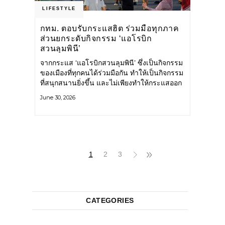
LIFESTYLE
กทม. ตอบรับกระแสฮิต ร่วมมือทุกภาค
ส่วนยกระดับกิจกรรม ‘แอโรบิก
สวนลุมพินี’
จากกระแส ‘แอโรบิกสวนลุมพินี’ ซึ่งเป็นกิจกรรม
ของเมืองที่ทุกคนได้ร่วมมือกัน ทำให้เป็นกิจกรรม
ที่สนุกสนานยิ่งขึ้น และไม่เพียงทำให้กระแสออก
กำลังกายในกรุงเทพฯ คึกคักขึ้นเท่านั้น แต่ยัง
June 30, 2026
กระจายไปยังหลายพื้นที่ของประเทศที่อยากออก
กำลังกาย เต้นแอโรบิกสนุกแบบสวนลุมพินี ทั้งนี้
กรุงเทพมหานคร (กทม.) ยังวางแผนขยาย
กิจกรรมนี้ไปสู่สวนสาธารณะต่าง
1
2
3
CATEGORIES