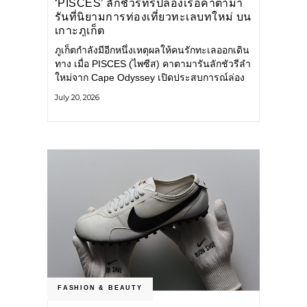
‘PISCES’ ลักชัวรีทริปล่องเรือคาตามา
รันที่นิยามการท่องเที่ยวทะเลบทใหม่ บน
เกาะภูเก็ต
ภูเก็ตกำลังมีอีกหนึ่งเหตุผลให้คนรักทะเลออกเดิน
ทาง เมื่อ PISCES (ไพซีส) คาตามารันลักชัวรีลำ
ใหม่จาก Cape Odyssey เปิดประสบการณ์ล่อง
เรือสู่ทะเลอันดามันและอ่าวพังงาในมุมที่ต่างออก
July 20, 2026
ไป ผสานความสะดวกสบายแบบโรงแรมระดับ
ลักชัวรีเข้ากับเสน่ห์ของธรรมชาติ จนทุกช่วง
เวลาบนเรือกลายเป็นส่วนหนึ่งของการเดินทาง
ทั้งงานบริการ สิ่งอำนวยความสะดวก
FASHION & BEAUTY