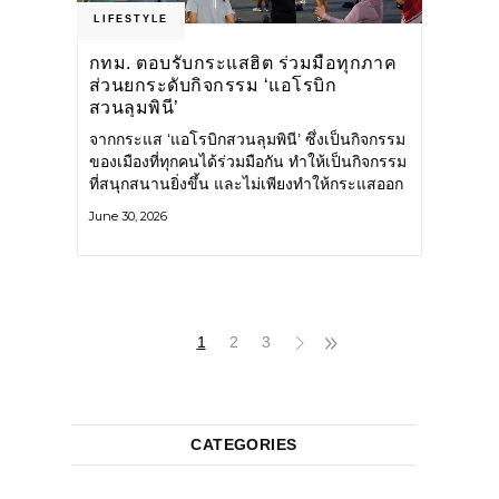
LIFESTYLE
กทม. ตอบรับกระแสฮิต ร่วมมือทุกภาค
ส่วนยกระดับกิจกรรม ‘แอโรบิก
สวนลุมพินี’
จากกระแส ‘แอโรบิกสวนลุมพินี’ ซึ่งเป็นกิจกรรม
ของเมืองที่ทุกคนได้ร่วมมือกัน ทำให้เป็นกิจกรรม
ที่สนุกสนานยิ่งขึ้น และไม่เพียงทำให้กระแสออก
กำลังกายในกรุงเทพฯ คึกคักขึ้นเท่านั้น แต่ยัง
June 30, 2026
กระจายไปยังหลายพื้นที่ของประเทศที่อยากออก
กำลังกาย เต้นแอโรบิกสนุกแบบสวนลุมพินี ทั้งนี้
กรุงเทพมหานคร (กทม.) ยังวางแผนขยาย
กิจกรรมนี้ไปสู่สวนสาธารณะต่าง
1
2
3
CATEGORIES