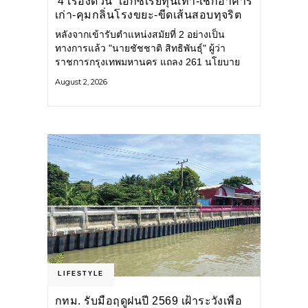
‘4 เรื่องด่วน’ เอกซเรย์ทุนเทา-เช็กอาคาร
เก่า-คุมกลิ่นโรงขยะ-ขีดเส้นสอบทุจริต
หลังจากเข้ารับตำแหน่งสมัยที่ 2 อย่างเป็น
ทางการแล้ว "นายชัชชาติ สิทธิพันธุ์" ผู้ว่า
ราชการกรุงเทพมหานคร แถลง 261 นโยบาย
พัฒนาเมืองต่อเนื่อง แปลงนโยบายสู่แผน
August 2, 2026
ยุทธศาสตร์ จัดทำตัวชี้วัด
LIFESTYLE
กทม. รับมือฤดูฝนปี 2569 เฝ้าระวังเพื่อ