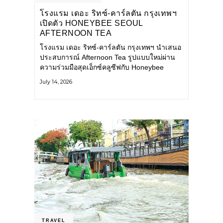
โรงแรม เดอะ ริทซ์-คาร์ลตัน กรุงเทพฯ
เปิดตัว HONEYBEE SEOUL
AFTERNOON TEA
COLLABORATION ณ คาเลโอ
โรงแรม เดอะ ริทซ์-คาร์ลตัน กรุงเทพฯ นำเสนอ
(CALEŌ) ชวนสัมผัสเสน่ห์ของขนม
ประสบการณ์ Afternoon Tea รูปแบบใหม่ผ่าน
หวานร่วมสมัยจากกรุงโซล
ความร่วมมือสุดเอ็กซ์คลูซีฟกับ Honeybee
Seoul คาเฟ่ขนมหวานสไตล์ฝรั่งเศสร่วมสมัยชื่อ
July 14, 2026
ดังจากกรุงโซล นำโดยเชฟอึนจอง
TRAVEL