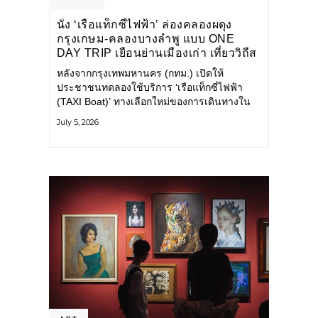
นั่ง ‘เรือแท็กซี่ไฟฟ้า’ ล่องคลองผดุง
กรุงเกษม-คลองบางลำพู แบบ ONE
DAY TRIP เยือนย่านเมืองเก่า เที่ยววิถีส
โลว์ไลฟ์แบบรักษ์โลก
หลังจากกรุงเทพมหานคร (กทม.) เปิดให้
ประชาชนทดลองใช้บริการ ‘เรือแท็กซี่ไฟฟ้า
(TAXI Boat)’ ทางเลือกใหม่ของการเดินทางใน
เมืองที่สะดวก สะอาด และเป็นมิตรกับสิ่ง
July 5, 2026
แวดล้อม ผ่านแอปพลิเคชัน MuvMi (มูฟมี)