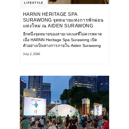
LIFESTYLE
HARNN HERITAGE SPA
SURAWONG จุดหมายแห่งการพักผ่อน
แห่งใหม่ ณ AIDEN SURAWONG
BANGKOK
อีกหนึ่งจุดหมายของสายเวลเนสที่ไม่ควรพลาด
เมื่อ HARNN Heritage Spa Surawong เปิด
ตัวอย่างเป็นทางการภายใน Aiden Surawong
Bangkok พร้อมชวนทุกคนหลีกหนีความวุ่นวาย
July 2, 2026
ของเมืองใหญ่ มาสัมผัสประสบการณ์การพักผ่อน
ที่ผสานศาสตร์การบำบัดแบบไทยเข้ากับความ
ร่วมสมัยอย่างลงตัว สปาแห่งนี้ได้รับแรงบันดาล
ใจจากยุคฟื้นฟูศิลปวัฒนธรรมในสมัยรัชกาลที่