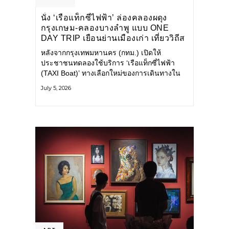
นั่ง ‘เรือแท็กซี่ไฟฟ้า’ ล่องคลองผดุง
กรุงเกษม-คลองบางลำพู แบบ ONE
DAY TRIP เยือนย่านเมืองเก่า เที่ยววิถีส
โลว์ไลฟ์แบบรักษ์โลก
หลังจากกรุงเทพมหานคร (กทม.) เปิดให้
ประชาชนทดลองใช้บริการ ‘เรือแท็กซี่ไฟฟ้า
(TAXI Boat)’ ทางเลือกใหม่ของการเดินทางใน
เมืองที่สะดวก สะอาด และเป็นมิตรกับสิ่ง
July 5, 2026
แวดล้อม ผ่านแอปพลิเคชัน MuvMi (มูฟมี)