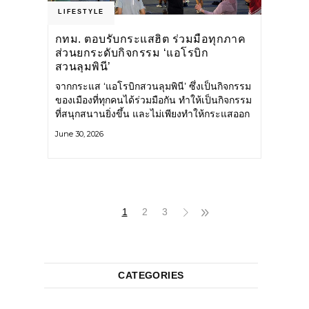
LIFESTYLE
กทม. ตอบรับกระแสฮิต ร่วมมือทุกภาค
ส่วนยกระดับกิจกรรม ‘แอโรบิก
สวนลุมพินี’
จากกระแส ‘แอโรบิกสวนลุมพินี’ ซึ่งเป็นกิจกรรม
ของเมืองที่ทุกคนได้ร่วมมือกัน ทำให้เป็นกิจกรรม
ที่สนุกสนานยิ่งขึ้น และไม่เพียงทำให้กระแสออก
กำลังกายในกรุงเทพฯ คึกคักขึ้นเท่านั้น แต่ยัง
June 30, 2026
กระจายไปยังหลายพื้นที่ของประเทศที่อยากออก
กำลังกาย เต้นแอโรบิกสนุกแบบสวนลุมพินี ทั้งนี้
กรุงเทพมหานคร (กทม.) ยังวางแผนขยาย
กิจกรรมนี้ไปสู่สวนสาธารณะต่าง
1
2
3
CATEGORIES