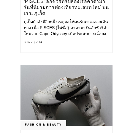
‘PISCES’ ลักชัวรีทริปล่องเรือคาตามา
รันที่นิยามการท่องเที่ยวทะเลบทใหม่ บน
เกาะภูเก็ต
ภูเก็ตกำลังมีอีกหนึ่งเหตุผลให้คนรักทะเลออกเดิน
ทาง เมื่อ PISCES (ไพซีส) คาตามารันลักชัวรีลำ
ใหม่จาก Cape Odyssey เปิดประสบการณ์ล่อง
เรือสู่ทะเลอันดามันและอ่าวพังงาในมุมที่ต่างออก
July 20, 2026
ไป ผสานความสะดวกสบายแบบโรงแรมระดับ
ลักชัวรีเข้ากับเสน่ห์ของธรรมชาติ จนทุกช่วง
เวลาบนเรือกลายเป็นส่วนหนึ่งของการเดินทาง
ทั้งงานบริการ สิ่งอำนวยความสะดวก
FASHION & BEAUTY