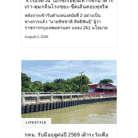
‘4 เรื่องด่วน’ เอกซเรย์ทุนเทา-เช็กอาคาร
เก่า-คุมกลิ่นโรงขยะ-ขีดเส้นสอบทุจริต
หลังจากเข้ารับตำแหน่งสมัยที่ 2 อย่างเป็น
ทางการแล้ว "นายชัชชาติ สิทธิพันธุ์" ผู้ว่า
ราชการกรุงเทพมหานคร แถลง 261 นโยบาย
พัฒนาเมืองต่อเนื่อง แปลงนโยบายสู่แผน
August 2, 2026
ยุทธศาสตร์ จัดทำตัวชี้วัด
LIFESTYLE
กทม. รับมือฤดูฝนปี 2569 เฝ้าระวังเพื่อ