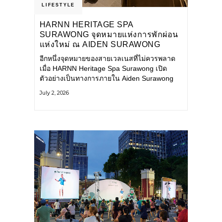
LIFESTYLE
HARNN HERITAGE SPA
SURAWONG จุดหมายแห่งการพักผ่อน
แห่งใหม่ ณ AIDEN SURAWONG
BANGKOK
อีกหนึ่งจุดหมายของสายเวลเนสที่ไม่ควรพลาด
เมื่อ HARNN Heritage Spa Surawong เปิด
ตัวอย่างเป็นทางการภายใน Aiden Surawong
Bangkok พร้อมชวนทุกคนหลีกหนีความวุ่นวาย
July 2, 2026
ของเมืองใหญ่ มาสัมผัสประสบการณ์การพักผ่อน
ที่ผสานศาสตร์การบำบัดแบบไทยเข้ากับความ
ร่วมสมัยอย่างลงตัว สปาแห่งนี้ได้รับแรงบันดาล
ใจจากยุคฟื้นฟูศิลปวัฒนธรรมในสมัยรัชกาลที่