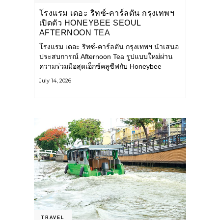
โรงแรม เดอะ ริทซ์-คาร์ลตัน กรุงเทพฯ
เปิดตัว HONEYBEE SEOUL
AFTERNOON TEA
COLLABORATION ณ คาเลโอ
โรงแรม เดอะ ริทซ์-คาร์ลตัน กรุงเทพฯ นำเสนอ
(CALEŌ) ชวนสัมผัสเสน่ห์ของขนม
ประสบการณ์ Afternoon Tea รูปแบบใหม่ผ่าน
หวานร่วมสมัยจากกรุงโซล
ความร่วมมือสุดเอ็กซ์คลูซีฟกับ Honeybee
Seoul คาเฟ่ขนมหวานสไตล์ฝรั่งเศสร่วมสมัยชื่อ
July 14, 2026
ดังจากกรุงโซล นำโดยเชฟอึนจอง
TRAVEL