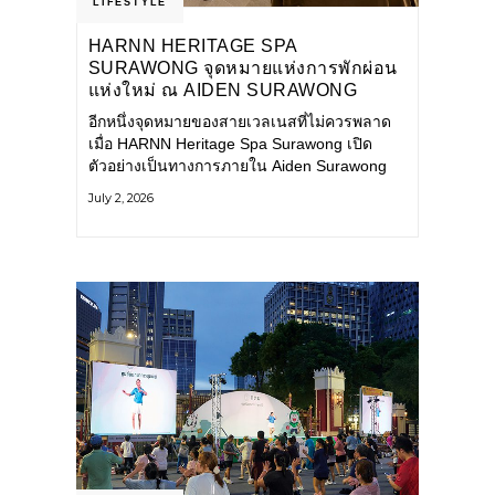
LIFESTYLE
HARNN HERITAGE SPA
SURAWONG จุดหมายแห่งการพักผ่อน
แห่งใหม่ ณ AIDEN SURAWONG
BANGKOK
อีกหนึ่งจุดหมายของสายเวลเนสที่ไม่ควรพลาด
เมื่อ HARNN Heritage Spa Surawong เปิด
ตัวอย่างเป็นทางการภายใน Aiden Surawong
Bangkok พร้อมชวนทุกคนหลีกหนีความวุ่นวาย
July 2, 2026
ของเมืองใหญ่ มาสัมผัสประสบการณ์การพักผ่อน
ที่ผสานศาสตร์การบำบัดแบบไทยเข้ากับความ
ร่วมสมัยอย่างลงตัว สปาแห่งนี้ได้รับแรงบันดาล
ใจจากยุคฟื้นฟูศิลปวัฒนธรรมในสมัยรัชกาลที่