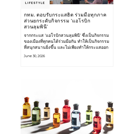
LIFESTYLE
กทม. ตอบรับกระแสฮิต ร่วมมือทุกภาค
ส่วนยกระดับกิจกรรม ‘แอโรบิก
สวนลุมพินี’
จากกระแส ‘แอโรบิกสวนลุมพินี’ ซึ่งเป็นกิจกรรม
ของเมืองที่ทุกคนได้ร่วมมือกัน ทำให้เป็นกิจกรรม
ที่สนุกสนานยิ่งขึ้น และไม่เพียงทำให้กระแสออก
กำลังกายในกรุงเทพฯ คึกคักขึ้นเท่านั้น แต่ยัง
June 30, 2026
กระจายไปยังหลายพื้นที่ของประเทศที่อยากออก
กำลังกาย เต้นแอโรบิกสนุกแบบสวนลุมพินี ทั้งนี้
กรุงเทพมหานคร (กทม.) ยังวางแผนขยาย
กิจกรรมนี้ไปสู่สวนสาธารณะต่าง