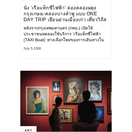
นั่ง ‘เรือแท็กซี่ไฟฟ้า’ ล่องคลองผดุง
กรุงเกษม-คลองบางลำพู แบบ ONE
DAY TRIP เยือนย่านเมืองเก่า เที่ยววิถีส
โลว์ไลฟ์แบบรักษ์โลก
หลังจากกรุงเทพมหานคร (กทม.) เปิดให้
ประชาชนทดลองใช้บริการ ‘เรือแท็กซี่ไฟฟ้า
(TAXI Boat)’ ทางเลือกใหม่ของการเดินทางใน
เมืองที่สะดวก สะอาด และเป็นมิตรกับสิ่ง
July 5, 2026
แวดล้อม ผ่านแอปพลิเคชัน MuvMi (มูฟมี)
ART