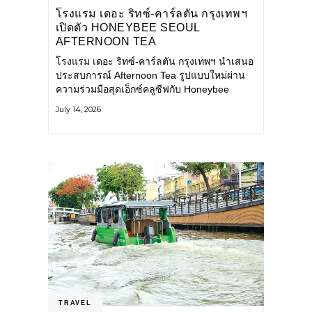
โรงแรม เดอะ ริทซ์-คาร์ลตัน กรุงเทพฯ
เปิดตัว HONEYBEE SEOUL
AFTERNOON TEA
COLLABORATION ณ คาเลโอ
โรงแรม เดอะ ริทซ์-คาร์ลตัน กรุงเทพฯ นำเสนอ
(CALEŌ) ชวนสัมผัสเสน่ห์ของขนม
ประสบการณ์ Afternoon Tea รูปแบบใหม่ผ่าน
หวานร่วมสมัยจากกรุงโซล
ความร่วมมือสุดเอ็กซ์คลูซีฟกับ Honeybee
Seoul คาเฟ่ขนมหวานสไตล์ฝรั่งเศสร่วมสมัยชื่อ
July 14, 2026
ดังจากกรุงโซล นำโดยเชฟอึนจอง
TRAVEL