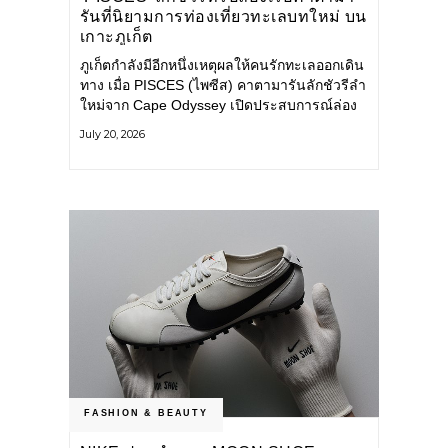
รันที่นิยามการท่องเที่ยวทะเลบทใหม่ บน
เกาะภูเก็ต
ภูเก็ตกำลังมีอีกหนึ่งเหตุผลให้คนรักทะเลออกเดิน
ทาง เมื่อ PISCES (ไพซีส) คาตามารันลักชัวรีลำ
ใหม่จาก Cape Odyssey เปิดประสบการณ์ล่อง
เรือสู่ทะเลอันดามันและอ่าวพังงาในมุมที่ต่างออก
July 20, 2026
ไป ผสานความสะดวกสบายแบบโรงแรมระดับ
ลักชัวรีเข้ากับเสน่ห์ของธรรมชาติ จนทุกช่วง
เวลาบนเรือกลายเป็นส่วนหนึ่งของการเดินทาง
ทั้งงานบริการ สิ่งอำนวยความสะดวก
FASHION & BEAUTY