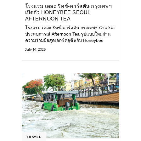
โรงแรม เดอะ ริทซ์-คาร์ลตัน กรุงเทพฯ
เปิดตัว HONEYBEE SEOUL
AFTERNOON TEA
COLLABORATION ณ คาเลโอ
โรงแรม เดอะ ริทซ์-คาร์ลตัน กรุงเทพฯ นำเสนอ
(CALEŌ) ชวนสัมผัสเสน่ห์ของขนม
ประสบการณ์ Afternoon Tea รูปแบบใหม่ผ่าน
หวานร่วมสมัยจากกรุงโซล
ความร่วมมือสุดเอ็กซ์คลูซีฟกับ Honeybee
Seoul คาเฟ่ขนมหวานสไตล์ฝรั่งเศสร่วมสมัยชื่อ
July 14, 2026
ดังจากกรุงโซล นำโดยเชฟอึนจอง
TRAVEL