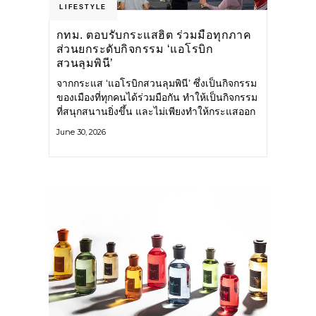
LIFESTYLE
กทม. ตอบรับกระแสฮิต ร่วมมือทุกภาค
ส่วนยกระดับกิจกรรม ‘แอโรบิก
สวนลุมพินี’
จากกระแส ‘แอโรบิกสวนลุมพินี’ ซึ่งเป็นกิจกรรม
ของเมืองที่ทุกคนได้ร่วมมือกัน ทำให้เป็นกิจกรรม
ที่สนุกสนานยิ่งขึ้น และไม่เพียงทำให้กระแสออก
กำลังกายในกรุงเทพฯ คึกคักขึ้นเท่านั้น แต่ยัง
June 30, 2026
กระจายไปยังหลายพื้นที่ของประเทศที่อยากออก
กำลังกาย เต้นแอโรบิกสนุกแบบสวนลุมพินี ทั้งนี้
กรุงเทพมหานคร (กทม.) ยังวางแผนขยาย
กิจกรรมนี้ไปสู่สวนสาธารณะต่าง