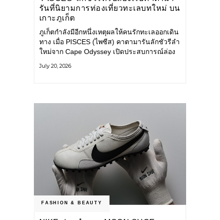
รันที่นิยามการท่องเที่ยวทะเลบทใหม่ บน
เกาะภูเก็ต
ภูเก็ตกำลังมีอีกหนึ่งเหตุผลให้คนรักทะเลออกเดิน
ทาง เมื่อ PISCES (ไพซีส) คาตามารันลักชัวรีลำ
ใหม่จาก Cape Odyssey เปิดประสบการณ์ล่อง
เรือสู่ทะเลอันดามันและอ่าวพังงาในมุมที่ต่างออก
July 20, 2026
ไป ผสานความสะดวกสบายแบบโรงแรมระดับ
ลักชัวรีเข้ากับเสน่ห์ของธรรมชาติ จนทุกช่วง
เวลาบนเรือกลายเป็นส่วนหนึ่งของการเดินทาง
ทั้งงานบริการ สิ่งอำนวยความสะดวก
FASHION & BEAUTY