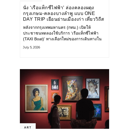
นั่ง ‘เรือแท็กซี่ไฟฟ้า’ ล่องคลองผดุง
กรุงเกษม-คลองบางลำพู แบบ ONE
DAY TRIP เยือนย่านเมืองเก่า เที่ยววิถีส
โลว์ไลฟ์แบบรักษ์โลก
หลังจากกรุงเทพมหานคร (กทม.) เปิดให้
ประชาชนทดลองใช้บริการ ‘เรือแท็กซี่ไฟฟ้า
(TAXI Boat)’ ทางเลือกใหม่ของการเดินทางใน
เมืองที่สะดวก สะอาด และเป็นมิตรกับสิ่ง
July 5, 2026
แวดล้อม ผ่านแอปพลิเคชัน MuvMi (มูฟมี)
ART