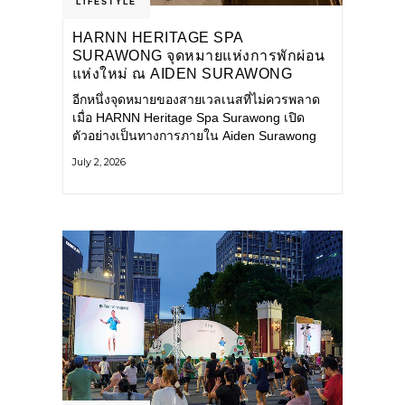
LIFESTYLE
HARNN HERITAGE SPA
SURAWONG จุดหมายแห่งการพักผ่อน
แห่งใหม่ ณ AIDEN SURAWONG
BANGKOK
อีกหนึ่งจุดหมายของสายเวลเนสที่ไม่ควรพลาด
เมื่อ HARNN Heritage Spa Surawong เปิด
ตัวอย่างเป็นทางการภายใน Aiden Surawong
Bangkok พร้อมชวนทุกคนหลีกหนีความวุ่นวาย
July 2, 2026
ของเมืองใหญ่ มาสัมผัสประสบการณ์การพักผ่อน
ที่ผสานศาสตร์การบำบัดแบบไทยเข้ากับความ
ร่วมสมัยอย่างลงตัว สปาแห่งนี้ได้รับแรงบันดาล
ใจจากยุคฟื้นฟูศิลปวัฒนธรรมในสมัยรัชกาลที่