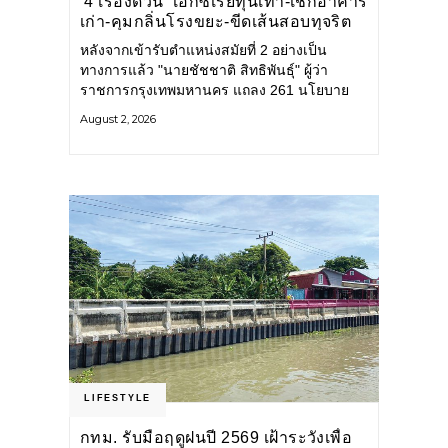
‘4 เรื่องด่วน’ เอกซเรย์ทุนเทา-เช็กอาคาร
เก่า-คุมกลิ่นโรงขยะ-ขีดเส้นสอบทุจริต
หลังจากเข้ารับตำแหน่งสมัยที่ 2 อย่างเป็น
ทางการแล้ว "นายชัชชาติ สิทธิพันธุ์" ผู้ว่า
ราชการกรุงเทพมหานคร แถลง 261 นโยบาย
พัฒนาเมืองต่อเนื่อง แปลงนโยบายสู่แผน
August 2, 2026
ยุทธศาสตร์ จัดทำตัวชี้วัด
LIFESTYLE
กทม. รับมือฤดูฝนปี 2569 เฝ้าระวังเพื่อ