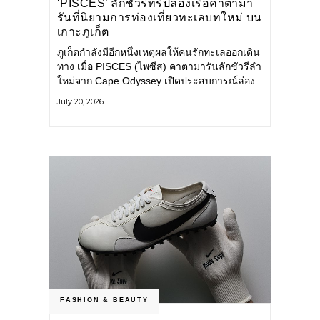
‘PISCES’ ลักชัวรีทริปล่องเรือคาตามา
รันที่นิยามการท่องเที่ยวทะเลบทใหม่ บน
เกาะภูเก็ต
ภูเก็ตกำลังมีอีกหนึ่งเหตุผลให้คนรักทะเลออกเดิน
ทาง เมื่อ PISCES (ไพซีส) คาตามารันลักชัวรีลำ
ใหม่จาก Cape Odyssey เปิดประสบการณ์ล่อง
เรือสู่ทะเลอันดามันและอ่าวพังงาในมุมที่ต่างออก
July 20, 2026
ไป ผสานความสะดวกสบายแบบโรงแรมระดับ
ลักชัวรีเข้ากับเสน่ห์ของธรรมชาติ จนทุกช่วง
เวลาบนเรือกลายเป็นส่วนหนึ่งของการเดินทาง
ทั้งงานบริการ สิ่งอำนวยความสะดวก
FASHION & BEAUTY