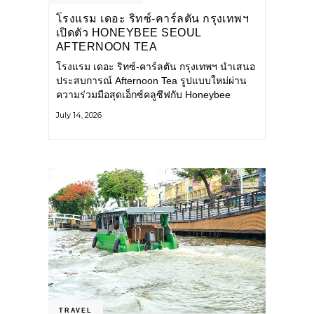
โรงแรม เดอะ ริทซ์-คาร์ลตัน กรุงเทพฯ
เปิดตัว HONEYBEE SEOUL
AFTERNOON TEA
COLLABORATION ณ คาเลโอ
โรงแรม เดอะ ริทซ์-คาร์ลตัน กรุงเทพฯ นำเสนอ
(CALEŌ) ชวนสัมผัสเสน่ห์ของขนม
ประสบการณ์ Afternoon Tea รูปแบบใหม่ผ่าน
หวานร่วมสมัยจากกรุงโซล
ความร่วมมือสุดเอ็กซ์คลูซีฟกับ Honeybee
Seoul คาเฟ่ขนมหวานสไตล์ฝรั่งเศสร่วมสมัยชื่อ
July 14, 2026
ดังจากกรุงโซล นำโดยเชฟอึนจอง
TRAVEL