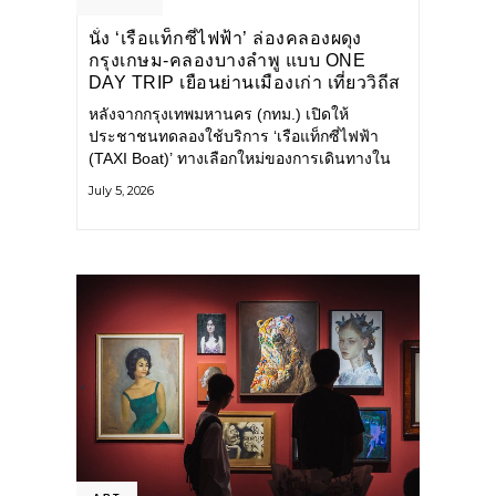
นั่ง ‘เรือแท็กซี่ไฟฟ้า’ ล่องคลองผดุง
กรุงเกษม-คลองบางลำพู แบบ ONE
DAY TRIP เยือนย่านเมืองเก่า เที่ยววิถีส
โลว์ไลฟ์แบบรักษ์โลก
หลังจากกรุงเทพมหานคร (กทม.) เปิดให้
ประชาชนทดลองใช้บริการ ‘เรือแท็กซี่ไฟฟ้า
(TAXI Boat)’ ทางเลือกใหม่ของการเดินทางใน
เมืองที่สะดวก สะอาด และเป็นมิตรกับสิ่ง
July 5, 2026
แวดล้อม ผ่านแอปพลิเคชัน MuvMi (มูฟมี)