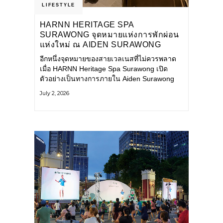
LIFESTYLE
HARNN HERITAGE SPA
SURAWONG จุดหมายแห่งการพักผ่อน
แห่งใหม่ ณ AIDEN SURAWONG
BANGKOK
อีกหนึ่งจุดหมายของสายเวลเนสที่ไม่ควรพลาด
เมื่อ HARNN Heritage Spa Surawong เปิด
ตัวอย่างเป็นทางการภายใน Aiden Surawong
Bangkok พร้อมชวนทุกคนหลีกหนีความวุ่นวาย
July 2, 2026
ของเมืองใหญ่ มาสัมผัสประสบการณ์การพักผ่อน
ที่ผสานศาสตร์การบำบัดแบบไทยเข้ากับความ
ร่วมสมัยอย่างลงตัว สปาแห่งนี้ได้รับแรงบันดาล
ใจจากยุคฟื้นฟูศิลปวัฒนธรรมในสมัยรัชกาลที่