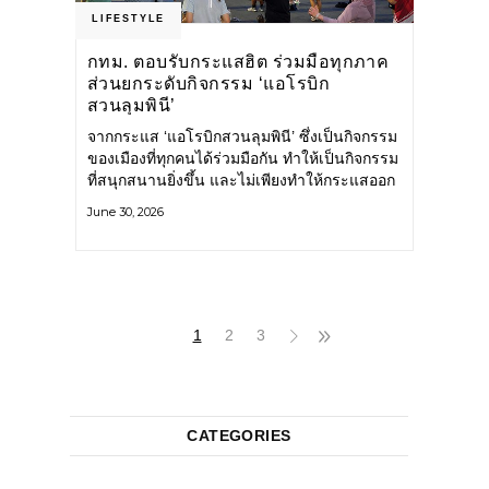
LIFESTYLE
กทม. ตอบรับกระแสฮิต ร่วมมือทุกภาค
ส่วนยกระดับกิจกรรม ‘แอโรบิก
สวนลุมพินี’
จากกระแส ‘แอโรบิกสวนลุมพินี’ ซึ่งเป็นกิจกรรม
ของเมืองที่ทุกคนได้ร่วมมือกัน ทำให้เป็นกิจกรรม
ที่สนุกสนานยิ่งขึ้น และไม่เพียงทำให้กระแสออก
กำลังกายในกรุงเทพฯ คึกคักขึ้นเท่านั้น แต่ยัง
June 30, 2026
กระจายไปยังหลายพื้นที่ของประเทศที่อยากออก
กำลังกาย เต้นแอโรบิกสนุกแบบสวนลุมพินี ทั้งนี้
กรุงเทพมหานคร (กทม.) ยังวางแผนขยาย
กิจกรรมนี้ไปสู่สวนสาธารณะต่าง
1
2
3
CATEGORIES