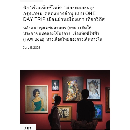
นั่ง ‘เรือแท็กซี่ไฟฟ้า’ ล่องคลองผดุง
กรุงเกษม-คลองบางลำพู แบบ ONE
DAY TRIP เยือนย่านเมืองเก่า เที่ยววิถีส
โลว์ไลฟ์แบบรักษ์โลก
หลังจากกรุงเทพมหานคร (กทม.) เปิดให้
ประชาชนทดลองใช้บริการ ‘เรือแท็กซี่ไฟฟ้า
(TAXI Boat)’ ทางเลือกใหม่ของการเดินทางใน
เมืองที่สะดวก สะอาด และเป็นมิตรกับสิ่ง
July 5, 2026
แวดล้อม ผ่านแอปพลิเคชัน MuvMi (มูฟมี)
ART