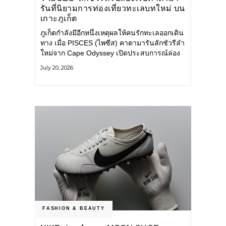
รันที่นิยามการท่องเที่ยวทะเลบทใหม่ บน
เกาะภูเก็ต
ภูเก็ตกำลังมีอีกหนึ่งเหตุผลให้คนรักทะเลออกเดิน
ทาง เมื่อ PISCES (ไพซีส) คาตามารันลักชัวรีลำ
ใหม่จาก Cape Odyssey เปิดประสบการณ์ล่อง
เรือสู่ทะเลอันดามันและอ่าวพังงาในมุมที่ต่างออก
July 20, 2026
ไป ผสานความสะดวกสบายแบบโรงแรมระดับ
ลักชัวรีเข้ากับเสน่ห์ของธรรมชาติ จนทุกช่วง
เวลาบนเรือกลายเป็นส่วนหนึ่งของการเดินทาง
ทั้งงานบริการ สิ่งอำนวยความสะดวก
FASHION & BEAUTY