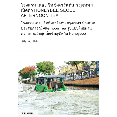
โรงแรม เดอะ ริทซ์-คาร์ลตัน กรุงเทพฯ
เปิดตัว HONEYBEE SEOUL
AFTERNOON TEA
COLLABORATION ณ คาเลโอ
โรงแรม เดอะ ริทซ์-คาร์ลตัน กรุงเทพฯ นำเสนอ
(CALEŌ) ชวนสัมผัสเสน่ห์ของขนม
ประสบการณ์ Afternoon Tea รูปแบบใหม่ผ่าน
หวานร่วมสมัยจากกรุงโซล
ความร่วมมือสุดเอ็กซ์คลูซีฟกับ Honeybee
Seoul คาเฟ่ขนมหวานสไตล์ฝรั่งเศสร่วมสมัยชื่อ
July 14, 2026
ดังจากกรุงโซล นำโดยเชฟอึนจอง
TRAVEL