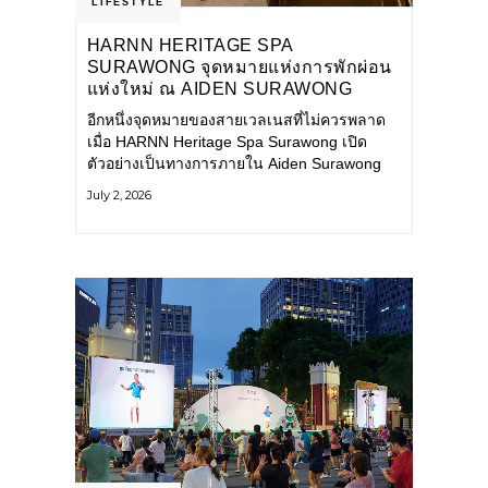
LIFESTYLE
HARNN HERITAGE SPA
SURAWONG จุดหมายแห่งการพักผ่อน
แห่งใหม่ ณ AIDEN SURAWONG
BANGKOK
อีกหนึ่งจุดหมายของสายเวลเนสที่ไม่ควรพลาด
เมื่อ HARNN Heritage Spa Surawong เปิด
ตัวอย่างเป็นทางการภายใน Aiden Surawong
Bangkok พร้อมชวนทุกคนหลีกหนีความวุ่นวาย
July 2, 2026
ของเมืองใหญ่ มาสัมผัสประสบการณ์การพักผ่อน
ที่ผสานศาสตร์การบำบัดแบบไทยเข้ากับความ
ร่วมสมัยอย่างลงตัว สปาแห่งนี้ได้รับแรงบันดาล
ใจจากยุคฟื้นฟูศิลปวัฒนธรรมในสมัยรัชกาลที่