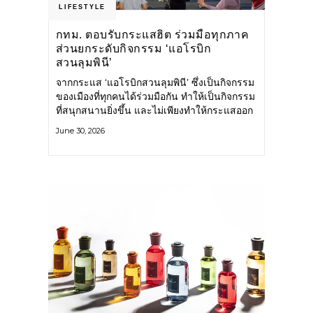
LIFESTYLE
กทม. ตอบรับกระแสฮิต ร่วมมือทุกภาค
ส่วนยกระดับกิจกรรม ‘แอโรบิก
สวนลุมพินี’
จากกระแส ‘แอโรบิกสวนลุมพินี’ ซึ่งเป็นกิจกรรม
ของเมืองที่ทุกคนได้ร่วมมือกัน ทำให้เป็นกิจกรรม
ที่สนุกสนานยิ่งขึ้น และไม่เพียงทำให้กระแสออก
กำลังกายในกรุงเทพฯ คึกคักขึ้นเท่านั้น แต่ยัง
June 30, 2026
กระจายไปยังหลายพื้นที่ของประเทศที่อยากออก
กำลังกาย เต้นแอโรบิกสนุกแบบสวนลุมพินี ทั้งนี้
กรุงเทพมหานคร (กทม.) ยังวางแผนขยาย
กิจกรรมนี้ไปสู่สวนสาธารณะต่าง