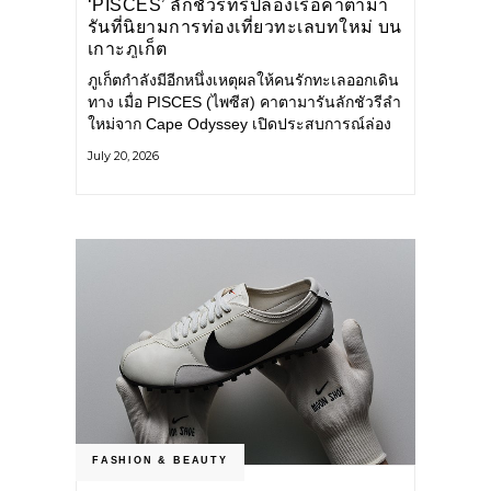
‘PISCES’ ลักชัวรีทริปล่องเรือคาตามา
รันที่นิยามการท่องเที่ยวทะเลบทใหม่ บน
เกาะภูเก็ต
ภูเก็ตกำลังมีอีกหนึ่งเหตุผลให้คนรักทะเลออกเดิน
ทาง เมื่อ PISCES (ไพซีส) คาตามารันลักชัวรีลำ
ใหม่จาก Cape Odyssey เปิดประสบการณ์ล่อง
เรือสู่ทะเลอันดามันและอ่าวพังงาในมุมที่ต่างออก
July 20, 2026
ไป ผสานความสะดวกสบายแบบโรงแรมระดับ
ลักชัวรีเข้ากับเสน่ห์ของธรรมชาติ จนทุกช่วง
เวลาบนเรือกลายเป็นส่วนหนึ่งของการเดินทาง
ทั้งงานบริการ สิ่งอำนวยความสะดวก
FASHION & BEAUTY