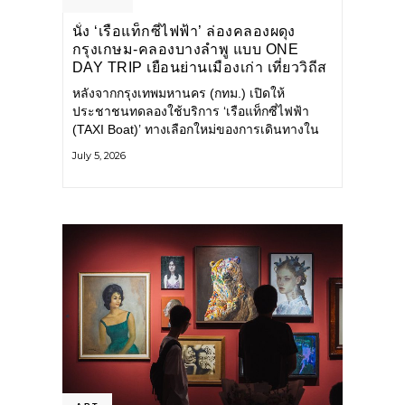
นั่ง ‘เรือแท็กซี่ไฟฟ้า’ ล่องคลองผดุง
กรุงเกษม-คลองบางลำพู แบบ ONE
DAY TRIP เยือนย่านเมืองเก่า เที่ยววิถีส
โลว์ไลฟ์แบบรักษ์โลก
หลังจากกรุงเทพมหานคร (กทม.) เปิดให้
ประชาชนทดลองใช้บริการ ‘เรือแท็กซี่ไฟฟ้า
(TAXI Boat)’ ทางเลือกใหม่ของการเดินทางใน
เมืองที่สะดวก สะอาด และเป็นมิตรกับสิ่ง
July 5, 2026
แวดล้อม ผ่านแอปพลิเคชัน MuvMi (มูฟมี)