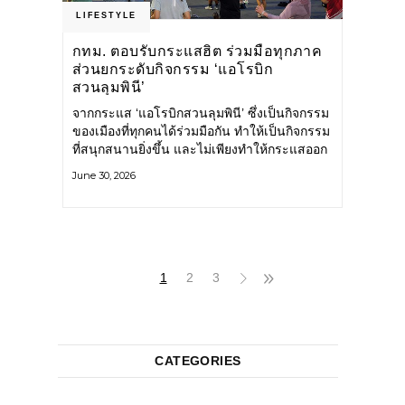
LIFESTYLE
กทม. ตอบรับกระแสฮิต ร่วมมือทุกภาค
ส่วนยกระดับกิจกรรม ‘แอโรบิก
สวนลุมพินี’
จากกระแส ‘แอโรบิกสวนลุมพินี’ ซึ่งเป็นกิจกรรม
ของเมืองที่ทุกคนได้ร่วมมือกัน ทำให้เป็นกิจกรรม
ที่สนุกสนานยิ่งขึ้น และไม่เพียงทำให้กระแสออก
กำลังกายในกรุงเทพฯ คึกคักขึ้นเท่านั้น แต่ยัง
June 30, 2026
กระจายไปยังหลายพื้นที่ของประเทศที่อยากออก
กำลังกาย เต้นแอโรบิกสนุกแบบสวนลุมพินี ทั้งนี้
กรุงเทพมหานคร (กทม.) ยังวางแผนขยาย
กิจกรรมนี้ไปสู่สวนสาธารณะต่าง
1
2
3
CATEGORIES