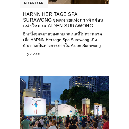
LIFESTYLE
HARNN HERITAGE SPA
SURAWONG จุดหมายแห่งการพักผ่อน
แห่งใหม่ ณ AIDEN SURAWONG
BANGKOK
อีกหนึ่งจุดหมายของสายเวลเนสที่ไม่ควรพลาด
เมื่อ HARNN Heritage Spa Surawong เปิด
ตัวอย่างเป็นทางการภายใน Aiden Surawong
Bangkok พร้อมชวนทุกคนหลีกหนีความวุ่นวาย
July 2, 2026
ของเมืองใหญ่ มาสัมผัสประสบการณ์การพักผ่อน
ที่ผสานศาสตร์การบำบัดแบบไทยเข้ากับความ
ร่วมสมัยอย่างลงตัว สปาแห่งนี้ได้รับแรงบันดาล
ใจจากยุคฟื้นฟูศิลปวัฒนธรรมในสมัยรัชกาลที่