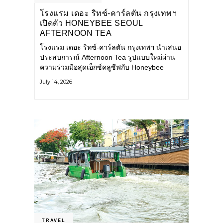
โรงแรม เดอะ ริทซ์-คาร์ลตัน กรุงเทพฯ
เปิดตัว HONEYBEE SEOUL
AFTERNOON TEA
COLLABORATION ณ คาเลโอ
โรงแรม เดอะ ริทซ์-คาร์ลตัน กรุงเทพฯ นำเสนอ
(CALEŌ) ชวนสัมผัสเสน่ห์ของขนม
ประสบการณ์ Afternoon Tea รูปแบบใหม่ผ่าน
หวานร่วมสมัยจากกรุงโซล
ความร่วมมือสุดเอ็กซ์คลูซีฟกับ Honeybee
Seoul คาเฟ่ขนมหวานสไตล์ฝรั่งเศสร่วมสมัยชื่อ
July 14, 2026
ดังจากกรุงโซล นำโดยเชฟอึนจอง
TRAVEL