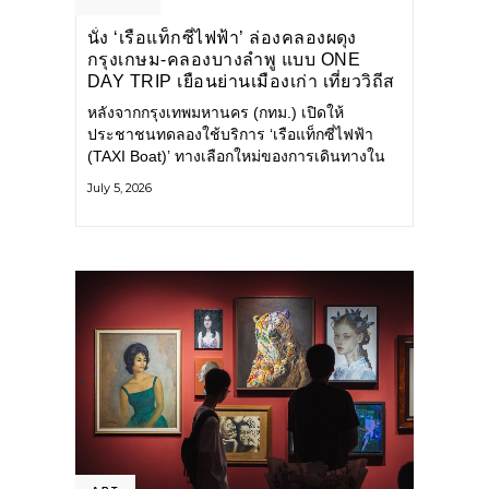
นั่ง ‘เรือแท็กซี่ไฟฟ้า’ ล่องคลองผดุง
กรุงเกษม-คลองบางลำพู แบบ ONE
DAY TRIP เยือนย่านเมืองเก่า เที่ยววิถีส
โลว์ไลฟ์แบบรักษ์โลก
หลังจากกรุงเทพมหานคร (กทม.) เปิดให้
ประชาชนทดลองใช้บริการ ‘เรือแท็กซี่ไฟฟ้า
(TAXI Boat)’ ทางเลือกใหม่ของการเดินทางใน
เมืองที่สะดวก สะอาด และเป็นมิตรกับสิ่ง
July 5, 2026
แวดล้อม ผ่านแอปพลิเคชัน MuvMi (มูฟมี)