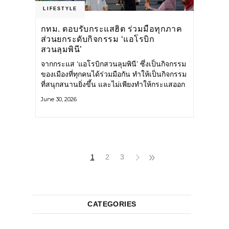
LIFESTYLE
กทม. ตอบรับกระแสฮิต ร่วมมือทุกภาค
ส่วนยกระดับกิจกรรม ‘แอโรบิก
สวนลุมพินี’
จากกระแส ‘แอโรบิกสวนลุมพินี’ ซึ่งเป็นกิจกรรม
ของเมืองที่ทุกคนได้ร่วมมือกัน ทำให้เป็นกิจกรรม
ที่สนุกสนานยิ่งขึ้น และไม่เพียงทำให้กระแสออก
กำลังกายในกรุงเทพฯ คึกคักขึ้นเท่านั้น แต่ยัง
June 30, 2026
กระจายไปยังหลายพื้นที่ของประเทศที่อยากออก
กำลังกาย เต้นแอโรบิกสนุกแบบสวนลุมพินี ทั้งนี้
กรุงเทพมหานคร (กทม.) ยังวางแผนขยาย
กิจกรรมนี้ไปสู่สวนสาธารณะต่าง
1
2
3
CATEGORIES