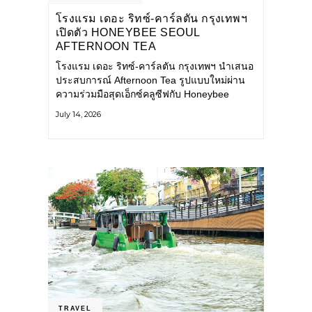
โรงแรม เดอะ ริทซ์-คาร์ลตัน กรุงเทพฯ
เปิดตัว HONEYBEE SEOUL
AFTERNOON TEA
COLLABORATION ณ คาเลโอ
โรงแรม เดอะ ริทซ์-คาร์ลตัน กรุงเทพฯ นำเสนอ
(CALEŌ) ชวนสัมผัสเสน่ห์ของขนม
ประสบการณ์ Afternoon Tea รูปแบบใหม่ผ่าน
หวานร่วมสมัยจากกรุงโซล
ความร่วมมือสุดเอ็กซ์คลูซีฟกับ Honeybee
Seoul คาเฟ่ขนมหวานสไตล์ฝรั่งเศสร่วมสมัยชื่อ
July 14, 2026
ดังจากกรุงโซล นำโดยเชฟอึนจอง
TRAVEL