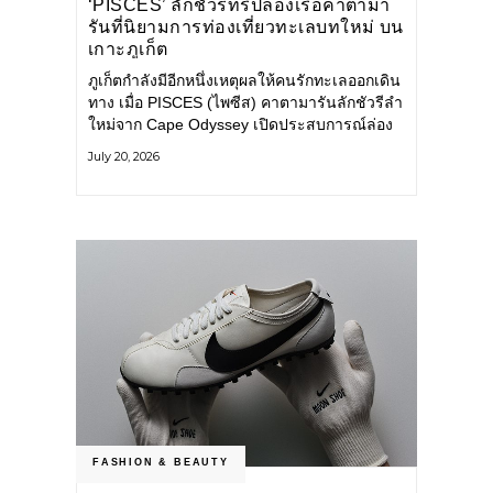
‘PISCES’ ลักชัวรีทริปล่องเรือคาตามา
รันที่นิยามการท่องเที่ยวทะเลบทใหม่ บน
เกาะภูเก็ต
ภูเก็ตกำลังมีอีกหนึ่งเหตุผลให้คนรักทะเลออกเดิน
ทาง เมื่อ PISCES (ไพซีส) คาตามารันลักชัวรีลำ
ใหม่จาก Cape Odyssey เปิดประสบการณ์ล่อง
เรือสู่ทะเลอันดามันและอ่าวพังงาในมุมที่ต่างออก
July 20, 2026
ไป ผสานความสะดวกสบายแบบโรงแรมระดับ
ลักชัวรีเข้ากับเสน่ห์ของธรรมชาติ จนทุกช่วง
เวลาบนเรือกลายเป็นส่วนหนึ่งของการเดินทาง
ทั้งงานบริการ สิ่งอำนวยความสะดวก
FASHION & BEAUTY