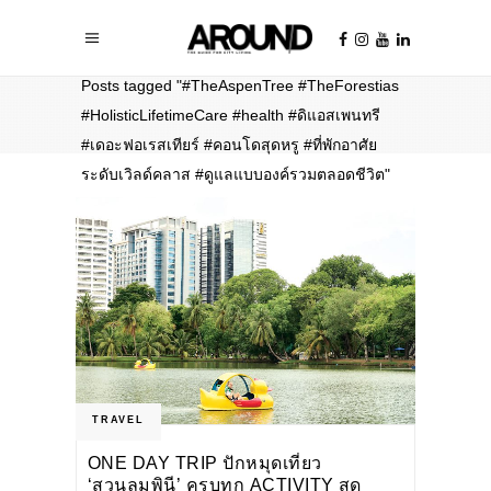
Home
/
Posts tagged "#TheAspenTree #TheForestias
#HolisticLifetimeCare #health #ดิแอสเพนทรี
#เดอะฟอเรสเทียร์ #คอนโดสุดหรู #ที่พักอาศัย
ระดับเวิลด์คลาส #ดูแลแบบองค์รวมตลอดชีวิต"
TRAVEL
ONE DAY TRIP ปักหมุดเที่ยว
‘สวนลุมพินี’ ครบทุก ACTIVITY สุด