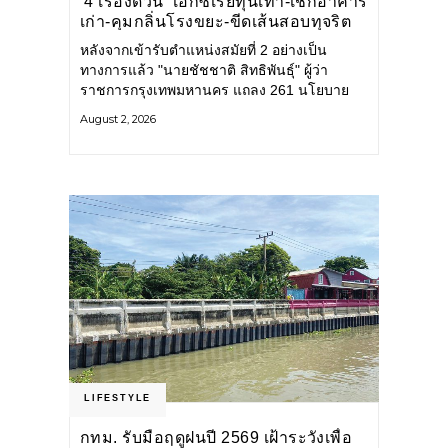
‘4 เรื่องด่วน’ เอกซเรย์ทุนเทา-เช็กอาคาร
เก่า-คุมกลิ่นโรงขยะ-ขีดเส้นสอบทุจริต
หลังจากเข้ารับตำแหน่งสมัยที่ 2 อย่างเป็น
ทางการแล้ว "นายชัชชาติ สิทธิพันธุ์" ผู้ว่า
ราชการกรุงเทพมหานคร แถลง 261 นโยบาย
พัฒนาเมืองต่อเนื่อง แปลงนโยบายสู่แผน
August 2, 2026
ยุทธศาสตร์ จัดทำตัวชี้วัด
LIFESTYLE
กทม. รับมือฤดูฝนปี 2569 เฝ้าระวังเพื่อ