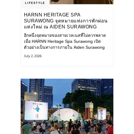
LIFESTYLE
HARNN HERITAGE SPA
SURAWONG จุดหมายแห่งการพักผ่อน
แห่งใหม่ ณ AIDEN SURAWONG
BANGKOK
อีกหนึ่งจุดหมายของสายเวลเนสที่ไม่ควรพลาด
เมื่อ HARNN Heritage Spa Surawong เปิด
ตัวอย่างเป็นทางการภายใน Aiden Surawong
Bangkok พร้อมชวนทุกคนหลีกหนีความวุ่นวาย
July 2, 2026
ของเมืองใหญ่ มาสัมผัสประสบการณ์การพักผ่อน
ที่ผสานศาสตร์การบำบัดแบบไทยเข้ากับความ
ร่วมสมัยอย่างลงตัว สปาแห่งนี้ได้รับแรงบันดาล
ใจจากยุคฟื้นฟูศิลปวัฒนธรรมในสมัยรัชกาลที่