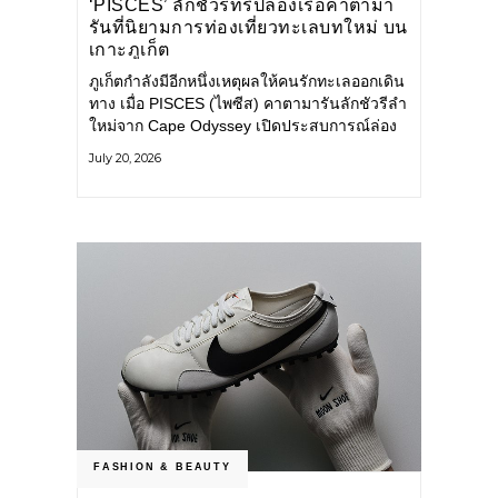
‘PISCES’ ลักชัวรีทริปล่องเรือคาตามา
รันที่นิยามการท่องเที่ยวทะเลบทใหม่ บน
เกาะภูเก็ต
ภูเก็ตกำลังมีอีกหนึ่งเหตุผลให้คนรักทะเลออกเดิน
ทาง เมื่อ PISCES (ไพซีส) คาตามารันลักชัวรีลำ
ใหม่จาก Cape Odyssey เปิดประสบการณ์ล่อง
เรือสู่ทะเลอันดามันและอ่าวพังงาในมุมที่ต่างออก
July 20, 2026
ไป ผสานความสะดวกสบายแบบโรงแรมระดับ
ลักชัวรีเข้ากับเสน่ห์ของธรรมชาติ จนทุกช่วง
เวลาบนเรือกลายเป็นส่วนหนึ่งของการเดินทาง
ทั้งงานบริการ สิ่งอำนวยความสะดวก
FASHION & BEAUTY