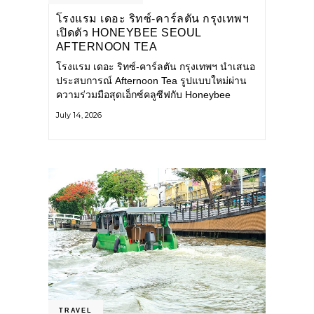
โรงแรม เดอะ ริทซ์-คาร์ลตัน กรุงเทพฯ
เปิดตัว HONEYBEE SEOUL
AFTERNOON TEA
COLLABORATION ณ คาเลโอ
โรงแรม เดอะ ริทซ์-คาร์ลตัน กรุงเทพฯ นำเสนอ
(CALEŌ) ชวนสัมผัสเสน่ห์ของขนม
ประสบการณ์ Afternoon Tea รูปแบบใหม่ผ่าน
หวานร่วมสมัยจากกรุงโซล
ความร่วมมือสุดเอ็กซ์คลูซีฟกับ Honeybee
Seoul คาเฟ่ขนมหวานสไตล์ฝรั่งเศสร่วมสมัยชื่อ
July 14, 2026
ดังจากกรุงโซล นำโดยเชฟอึนจอง
TRAVEL