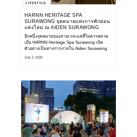
LIFESTYLE
HARNN HERITAGE SPA
SURAWONG จุดหมายแห่งการพักผ่อน
แห่งใหม่ ณ AIDEN SURAWONG
BANGKOK
อีกหนึ่งจุดหมายของสายเวลเนสที่ไม่ควรพลาด
เมื่อ HARNN Heritage Spa Surawong เปิด
ตัวอย่างเป็นทางการภายใน Aiden Surawong
Bangkok พร้อมชวนทุกคนหลีกหนีความวุ่นวาย
July 2, 2026
ของเมืองใหญ่ มาสัมผัสประสบการณ์การพักผ่อน
ที่ผสานศาสตร์การบำบัดแบบไทยเข้ากับความ
ร่วมสมัยอย่างลงตัว สปาแห่งนี้ได้รับแรงบันดาล
ใจจากยุคฟื้นฟูศิลปวัฒนธรรมในสมัยรัชกาลที่