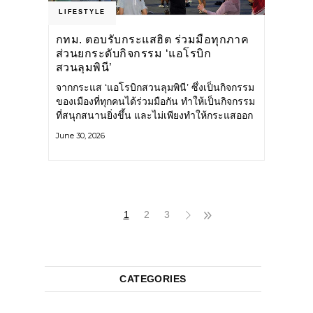
LIFESTYLE
กทม. ตอบรับกระแสฮิต ร่วมมือทุกภาค
ส่วนยกระดับกิจกรรม ‘แอโรบิก
สวนลุมพินี’
จากกระแส ‘แอโรบิกสวนลุมพินี’ ซึ่งเป็นกิจกรรม
ของเมืองที่ทุกคนได้ร่วมมือกัน ทำให้เป็นกิจกรรม
ที่สนุกสนานยิ่งขึ้น และไม่เพียงทำให้กระแสออก
กำลังกายในกรุงเทพฯ คึกคักขึ้นเท่านั้น แต่ยัง
June 30, 2026
กระจายไปยังหลายพื้นที่ของประเทศที่อยากออก
กำลังกาย เต้นแอโรบิกสนุกแบบสวนลุมพินี ทั้งนี้
กรุงเทพมหานคร (กทม.) ยังวางแผนขยาย
กิจกรรมนี้ไปสู่สวนสาธารณะต่าง
1
2
3
CATEGORIES