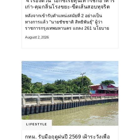
‘4 เรื่องด่วน’ เอกซเรย์ทุนเทา-เช็กอาคาร
เก่า-คุมกลิ่นโรงขยะ-ขีดเส้นสอบทุจริต
หลังจากเข้ารับตำแหน่งสมัยที่ 2 อย่างเป็น
ทางการแล้ว "นายชัชชาติ สิทธิพันธุ์" ผู้ว่า
ราชการกรุงเทพมหานคร แถลง 261 นโยบาย
พัฒนาเมืองต่อเนื่อง แปลงนโยบายสู่แผน
August 2, 2026
ยุทธศาสตร์ จัดทำตัวชี้วัด
LIFESTYLE
กทม. รับมือฤดูฝนปี 2569 เฝ้าระวังเพื่อ