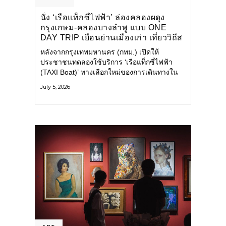
นั่ง ‘เรือแท็กซี่ไฟฟ้า’ ล่องคลองผดุง
กรุงเกษม-คลองบางลำพู แบบ ONE
DAY TRIP เยือนย่านเมืองเก่า เที่ยววิถีส
โลว์ไลฟ์แบบรักษ์โลก
หลังจากกรุงเทพมหานคร (กทม.) เปิดให้
ประชาชนทดลองใช้บริการ ‘เรือแท็กซี่ไฟฟ้า
(TAXI Boat)’ ทางเลือกใหม่ของการเดินทางใน
เมืองที่สะดวก สะอาด และเป็นมิตรกับสิ่ง
July 5, 2026
แวดล้อม ผ่านแอปพลิเคชัน MuvMi (มูฟมี)