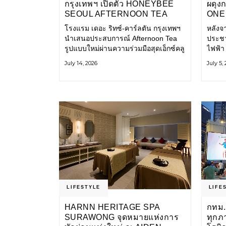
กรุงเทพฯ เปิดตัว HONEYBEE
ผดุง
SEOUL AFTERNOON TEA
ONE 
COLLABORATION ณ คาเลโอ
เก่า 
โรงแรม เดอะ ริทซ์-คาร์ลตัน กรุงเทพฯ
หลังจ
(CALEŌ) ชวนสัมผัสเสน่ห์ของ
โ
นำเสนอประสบการณ์ Afternoon Tea
ประชา
ขนมหวานร่วมสมัยจากกรุงโซล
รูปแบบใหม่ผ่านความร่วมมือสุดเอ็กซ์คลู
ไฟฟ้า
ซีฟกับ Honeybee Seoul คาเฟ่ขนม
การเด
July 14, 2026
July 5,
หวานสไตล์ฝรั่งเศสร่วมสมัยชื่อดังจาก
และเป็
กรุงโซล นำโดยเชฟอึนจอง
แอปพล
LIFESTYLE
LIFE
HARNN HERITAGE SPA
กทม.
SURAWONG จุดหมายแห่งการ
ทุกภ