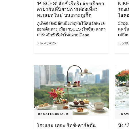
‘PISCES’ ลักชัวรีทริปล่องเรือคา
NIK
ตามารันที่นิยามการท่องเที่ยว
รองเท
ทะเลบทใหม่ บนเกาะภูเก็ต
ไอคอ
ภูเก็ตกำลังมีอีกหนึ่งเหตุผลให้คนรักทะเล
มีรองเท
ออกเดินทาง เมื่อ PISCES (ไพซีส) คาตา
แฟชั่น
มารันลักชัวรีลำใหม่จาก Cape
เปลี่
Odyssey เปิดประสบการณ์ล่องเรือสู่
Shoe ค
July 20, 2026
July 19
ทะเลอันดามันและอ่าวพังงาในมุมที่ต่าง
ไอคอนท
ออกไป ผสานความสะดวกสบายแบบ
ก่อน ก
โรงแรมระดับลักชัวรีเข้ากับเสน่ห์ของ
ราวแห
ธรรมชาติ จนทุกช่วงเวลาบนเรือกลาย
แฟชั่
เป็นส่วนหนึ่งของการเดินทาง ทั้งงาน
Nike
บริการ สิ่งอำนวยความสะดวก
UNCATEGORIZED
TRAV
โรงแรม เดอะ ริทซ์-คาร์ลตัน
นั่ง 