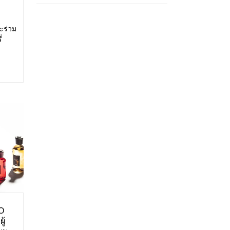
ะร่วม
่
สดง:
ศการ
O
ู้