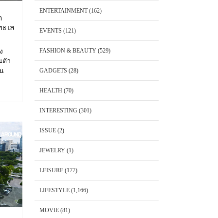
ENTERTAINMENT
(162)
ด
ทะเล
EVENTS
(121)
FASHION & BEAUTY
(529)
อง
นตัว
้น
GADGETS
(28)
 Cape
พันวา
HEALTH
(70)
็ต
INTERESTING
(301)
ISSUE
(2)
JEWELRY
(1)
LEISURE
(177)
LIFESTYLE
(1,166)
MOVIE
(81)