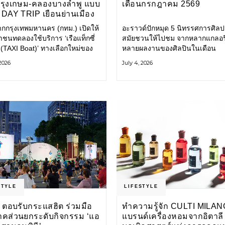
กรุงเกษม-คลองบางลำพู แบบ
เดือนกรกฎาคม 2569
DAY TRIP เยือนย่านเมือง
เที่ยววิถีสโลว์ไลฟ์แบบรักษ์
ากกรุงเทพมหานคร (กทม.) เปิดให้
อะราวด์ปักหมุด 5 นิทรรศการศิลป
ลก
ชนทดลองใช้บริการ ‘เรือแท็กซี่
สมัยชวนให้ไปชม จากหลากแกลอรี
 (TAXI Boat)’ ทางเลือกใหม่ของ
หลายผลงานของศิลปินในเดือน
ินทางในเมืองที่สะดวก สะอาด
กรกฎาคมนี้ ANONYMOUS จัดแ
 2026
July 4, 2026
นมิตรกับสิ่งแวดล้อม ผ่าน
วันนี้ – 16 สิงหาคม 2569 นิทรร
ิเคชัน MuvMi (มูฟมี)
กลุ่ม Anonymous โดยมี นิ่ม
STYLE
LIFESTYLE
 ตอบรับกระแสฮิต ร่วมมือ
ทำความรู้จัก CULTI MILAN
าคส่วนยกระดับกิจกรรม ‘แอ
แบรนด์เครื่องหอมจากอิตาลี ผ