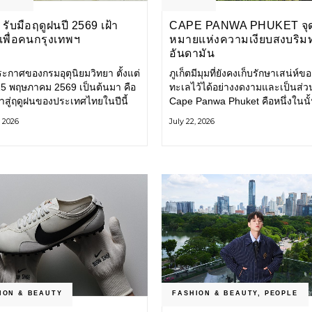
รับมือฤดูฝนปี 2569 เฝ้า
CAPE PANWA PHUKET จุ
งเพื่อคนกรุงเทพฯ
หมายแห่งความเงียบสงบริม
อันดามัน
ะกาศของกรมอุตุนิยมวิทยา ตั้งแต่
ภูเก็ตมีมุมที่ยังคงเก็บรักษาเสน่ห์ข
่ 15 พฤษภาคม 2569 เป็นต้นมา คือ
ทะเลไว้ได้อย่างงดงามและเป็นส่ว
ข้าสู่ฤดูฝนของประเทศไทยในปีนี้
Cape Panwa Phuket คือหนึ่งในนั
ทพมหานคร (กทม.) เตรียมพร้อม
โรงแรมลักชัวรีแห่งแรกของเครือ
, 2026
July 22, 2026
อน้ำท่วม และเดินหน้าพัฒนา
& Kantary Hotels ตั้งอยู่บนแหลม
ร้างพื้นฐาน
ทางตะวันออกเฉียงใต้ของเกาะภูเก
ION & BEAUTY
FASHION & BEAUTY
,
PEOPLE