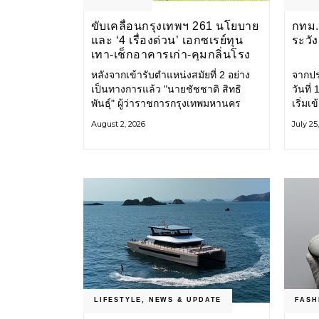
ขับเคลื่อนกรุงเทพฯ 261 นโยบาย
กทม. 
และ ‘4 เรื่องด่วน’ เอกซเรย์ทุน
ระวั
เทา-เช็กอาคารเก่า-คุมกลิ่นโรง
ขยะ-ขีดเส้นสอบทุจริต
หลังจากเข้ารับตำแหน่งสมัยที่ 2 อย่าง
จากปร
เป็นทางการแล้ว "นายชัชชาติ สิทธิ
วันที
พันธุ์" ผู้ว่าราชการกรุงเทพมหานคร
เริ่มเ
แถลง 261 นโยบาย พัฒนาเมืองต่อเนื่อง
กรุงเ
August 2, 2026
July 25
แปลงนโยบายสู่แผนยุทธศาสตร์ จัด
รับมื
ทำตัวชี้วัด
โครงส
LIFESTYLE
,
NEWS & UPDATE
FASH