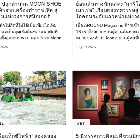
E ปลุกตำนาน MOON SHOE
ย้อนเส้นทางนักแสดง “มาริโอ
้าจากเครื่องทำวาฟเฟิล สู่
เมาเร่อ” เกือบสองทศวรรษสู่
นแห่งวงการสนีกเกอร์
ไอคอนระดับแถวหน้าแห่งว
บันเทิงไทย
้าไม่กี่คู่ที่ไม่ได้เป็นเพียงไอเท็ม
เมื่อ AROUND Magazine ก้าวเข้าสู่
 แต่เป็นจุดเริ่มต้นของแนวคิดที่
16 เราจึงอยากชวนผู้อ่านค้นหาค
ยนทั้งอุตสาหกรรม และ Nike Moon
หมายของคำว่า Iconic ผ่านผู้คนที่
ือหนึ่งในนั้น รองเท้าระดับ
ไปพร้อมกับกาลเวลา และยังคงรัก
, 2026
July 19, 2026
ี่ถือกำเนิดเมื่อกว่าครึ่งศตวรรษ
ตนไว้อย่างมั่นคง หนึ่งในนั้นคือ มา
ำลังกลับมาอีกครั้ง พร้อมพาเรื่อง
เมาเร่อ
่งนวัตกรรมจากอดีตมาสู่โลก
นร่วมสมัย ถ่ายทอดดีเอ็นเอของ
EL
ART
‘เรือแท็กซี่ไฟฟ้า’ ล่องคลอง
5 นิทรรศการศิลปะที่ชวนปัก