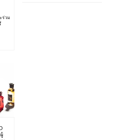
ะร่วม
่
สดง:
ศการ
O
ู้