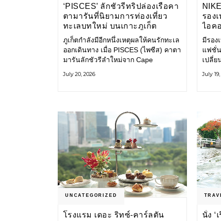
‘PISCES’ ลักชัวรีทริปล่องเรือคา
NIK
ตามารันที่นิยามการท่องเที่ยว
รองเท
ทะเลบทใหม่ บนเกาะภูเก็ต
ไอคอ
ภูเก็ตกำลังมีอีกหนึ่งเหตุผลให้คนรักทะเล
มีรองเท
ออกเดินทาง เมื่อ PISCES (ไพซีส) คาตา
แฟชั่น
มารันลักชัวรีลำใหม่จาก Cape
เปลี่
Odyssey เปิดประสบการณ์ล่องเรือสู่
Shoe ค
July 20, 2026
July 19
ทะเลอันดามันและอ่าวพังงาในมุมที่ต่าง
ไอคอนท
ออกไป ผสานความสะดวกสบายแบบ
ก่อน ก
โรงแรมระดับลักชัวรีเข้ากับเสน่ห์ของ
ราวแห
ธรรมชาติ จนทุกช่วงเวลาบนเรือกลาย
แฟชั่
เป็นส่วนหนึ่งของการเดินทาง ทั้งงาน
Nike
บริการ สิ่งอำนวยความสะดวก
UNCATEGORIZED
TRAV
โรงแรม เดอะ ริทซ์-คาร์ลตัน
นั่ง 