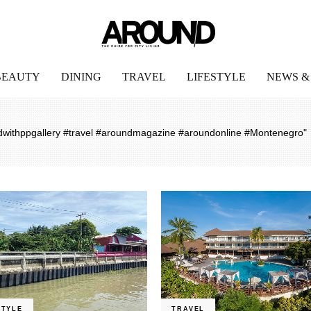
BEAUTY
DINING
TRAVEL
LIFESTYLE
NEWS &
ndwithppgallery #travel #aroundmagazine #aroundonline #Montenegro"
STYLE
TRAVEL