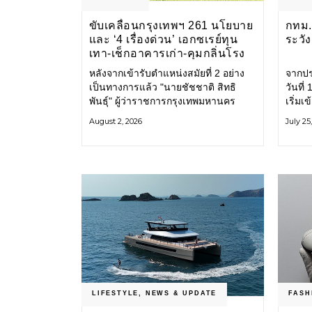
ขับเคลื่อนกรุงเทพฯ 261 นโยบาย
กทม. 
และ ‘4 เรื่องด่วน’ เอกซเรย์ทุน
ระวั
เทา-เช็กอาคารเก่า-คุมกลิ่นโรง
ขยะ-ขีดเส้นสอบทุจริต
หลังจากเข้ารับตำแหน่งสมัยที่ 2 อย่าง
จากปร
เป็นทางการแล้ว "นายชัชชาติ สิทธิ
วันที
พันธุ์" ผู้ว่าราชการกรุงเทพมหานคร
เริ่มเ
แถลง 261 นโยบาย พัฒนาเมืองต่อเนื่อง
กรุงเ
August 2, 2026
July 25
แปลงนโยบายสู่แผนยุทธศาสตร์ จัด
รับมื
ทำตัวชี้วัด
โครงส
LIFESTYLE
,
NEWS & UPDATE
FASH