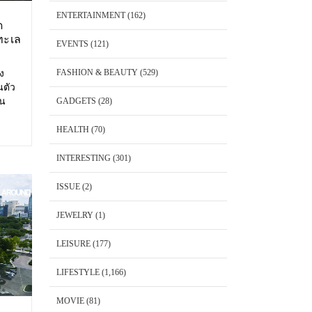
ENTERTAINMENT
(162)
ด
ทะเล
EVENTS
(121)
FASHION & BEAUTY
(529)
อง
นตัว
้น
GADGETS
(28)
 Cape
พันวา
HEALTH
(70)
็ต
INTERESTING
(301)
ISSUE
(2)
JEWELRY
(1)
LEISURE
(177)
LIFESTYLE
(1,166)
MOVIE
(81)