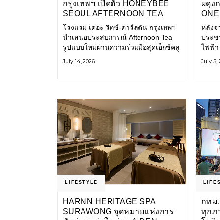
กรุงเทพฯ เปิดตัว HONEYBEE
ผดุง
SEOUL AFTERNOON TEA
ONE 
COLLABORATION ณ คาเลโอ
เก่า 
โรงแรม เดอะ ริทซ์-คาร์ลตัน กรุงเทพฯ
หลังจ
(CALEŌ) ชวนสัมผัสเสน่ห์ของ
โ
นำเสนอประสบการณ์ Afternoon Tea
ประชา
ขนมหวานร่วมสมัยจากกรุงโซล
รูปแบบใหม่ผ่านความร่วมมือสุดเอ็กซ์คลู
ไฟฟ้า
ซีฟกับ Honeybee Seoul คาเฟ่ขนม
การเด
July 14, 2026
July 5,
หวานสไตล์ฝรั่งเศสร่วมสมัยชื่อดังจาก
และเป็
กรุงโซล นำโดยเชฟอึนจอง
แอปพล
LIFESTYLE
LIFE
HARNN HERITAGE SPA
กทม.
SURAWONG จุดหมายแห่งการ
ทุกภ