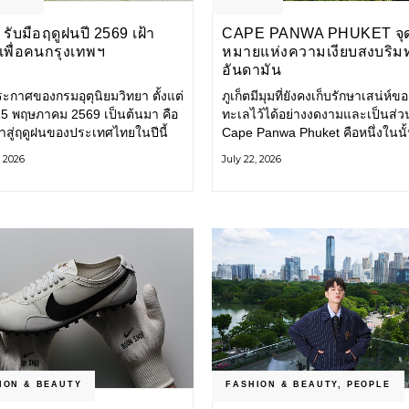
รับมือฤดูฝนปี 2569 เฝ้า
CAPE PANWA PHUKET จุ
งเพื่อคนกรุงเทพฯ
หมายแห่งความเงียบสงบริม
อันดามัน
ะกาศของกรมอุตุนิยมวิทยา ตั้งแต่
ภูเก็ตมีมุมที่ยังคงเก็บรักษาเสน่ห์ข
่ 15 พฤษภาคม 2569 เป็นต้นมา คือ
ทะเลไว้ได้อย่างงดงามและเป็นส่ว
ข้าสู่ฤดูฝนของประเทศไทยในปีนี้
Cape Panwa Phuket คือหนึ่งในนั
ทพมหานคร (กทม.) เตรียมพร้อม
โรงแรมลักชัวรีแห่งแรกของเครือ
, 2026
July 22, 2026
อน้ำท่วม และเดินหน้าพัฒนา
& Kantary Hotels ตั้งอยู่บนแหลม
ร้างพื้นฐาน
ทางตะวันออกเฉียงใต้ของเกาะภูเก
ION & BEAUTY
FASHION & BEAUTY
,
PEOPLE