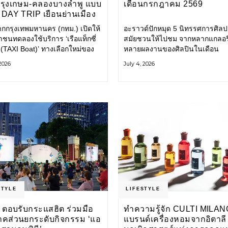
กรุงเกษม-คลองบางลำพู แบบ
เดือนกรกฎาคม 2569
DAY TRIP เยือนย่านเมือง
เที่ยววิถีสโลว์ไลฟ์แบบรักษ์
ากกรุงเทพมหานคร (กทม.) เปิดให้
อะราวด์ปักหมุด 5 นิทรรศการศิลป
ลก
ชนทดลองใช้บริการ ‘เรือแท็กซี่
สมัยชวนให้ไปชม จากหลากแกลอรี
 (TAXI Boat)’ ทางเลือกใหม่ของ
หลายผลงานของศิลปินในเดือน
ินทางในเมืองที่สะดวก สะอาด
กรกฎาคมนี้ ANONYMOUS จัดแ
 2026
July 4, 2026
นมิตรกับสิ่งแวดล้อม ผ่าน
วันนี้ – 16 สิงหาคม 2569 นิทรร
ิเคชัน MuvMi (มูฟมี)
กลุ่ม Anonymous โดยมี นิ่ม
STYLE
LIFESTYLE
 ตอบรับกระแสฮิต ร่วมมือ
ทำความรู้จัก CULTI MILAN
าคส่วนยกระดับกิจกรรม ‘แอ
แบรนด์เครื่องหอมจากอิตาลี ผ