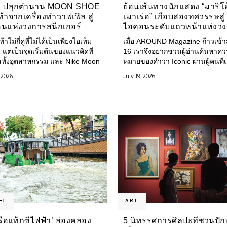
E ปลุกตำนาน MOON SHOE
ย้อนเส้นทางนักแสดง “มาริโอ
้าจากเครื่องทำวาฟเฟิล สู่
เมาเร่อ” เกือบสองทศวรรษสู่
นแห่งวงการสนีกเกอร์
ไอคอนระดับแถวหน้าแห่งว
บันเทิงไทย
้าไม่กี่คู่ที่ไม่ได้เป็นเพียงไอเท็ม
เมื่อ AROUND Magazine ก้าวเข้าสู่
 แต่เป็นจุดเริ่มต้นของแนวคิดที่
16 เราจึงอยากชวนผู้อ่านค้นหาค
ยนทั้งอุตสาหกรรม และ Nike Moon
หมายของคำว่า Iconic ผ่านผู้คนที่
ือหนึ่งในนั้น รองเท้าระดับ
ไปพร้อมกับกาลเวลา และยังคงรัก
, 2026
July 19, 2026
ี่ถือกำเนิดเมื่อกว่าครึ่งศตวรรษ
ตนไว้อย่างมั่นคง หนึ่งในนั้นคือ มา
ำลังกลับมาอีกครั้ง พร้อมพาเรื่อง
เมาเร่อ
่งนวัตกรรมจากอดีตมาสู่โลก
นร่วมสมัย ถ่ายทอดดีเอ็นเอของ
EL
ART
‘เรือแท็กซี่ไฟฟ้า’ ล่องคลอง
5 นิทรรศการศิลปะที่ชวนปัก