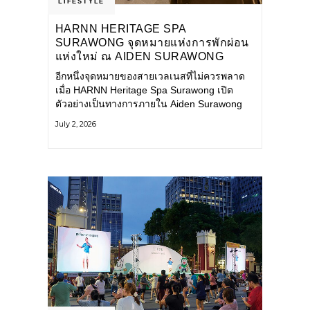
LIFESTYLE
HARNN HERITAGE SPA
SURAWONG จุดหมายแห่งการพักผ่อน
แห่งใหม่ ณ AIDEN SURAWONG
BANGKOK
อีกหนึ่งจุดหมายของสายเวลเนสที่ไม่ควรพลาด
เมื่อ HARNN Heritage Spa Surawong เปิด
ตัวอย่างเป็นทางการภายใน Aiden Surawong
Bangkok พร้อมชวนทุกคนหลีกหนีความวุ่นวาย
July 2, 2026
ของเมืองใหญ่ มาสัมผัสประสบการณ์การพักผ่อน
ที่ผสานศาสตร์การบำบัดแบบไทยเข้ากับความ
ร่วมสมัยอย่างลงตัว สปาแห่งนี้ได้รับแรงบันดาล
ใจจากยุคฟื้นฟูศิลปวัฒนธรรมในสมัยรัชกาลที่