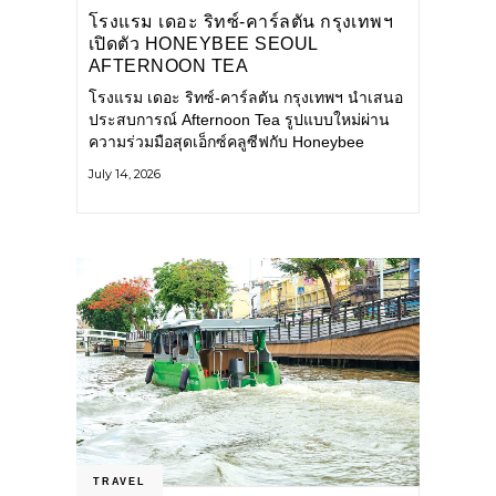
โรงแรม เดอะ ริทซ์-คาร์ลตัน กรุงเทพฯ
เปิดตัว HONEYBEE SEOUL
AFTERNOON TEA
COLLABORATION ณ คาเลโอ
โรงแรม เดอะ ริทซ์-คาร์ลตัน กรุงเทพฯ นำเสนอ
(CALEŌ) ชวนสัมผัสเสน่ห์ของขนม
ประสบการณ์ Afternoon Tea รูปแบบใหม่ผ่าน
หวานร่วมสมัยจากกรุงโซล
ความร่วมมือสุดเอ็กซ์คลูซีฟกับ Honeybee
Seoul คาเฟ่ขนมหวานสไตล์ฝรั่งเศสร่วมสมัยชื่อ
July 14, 2026
ดังจากกรุงโซล นำโดยเชฟอึนจอง
TRAVEL