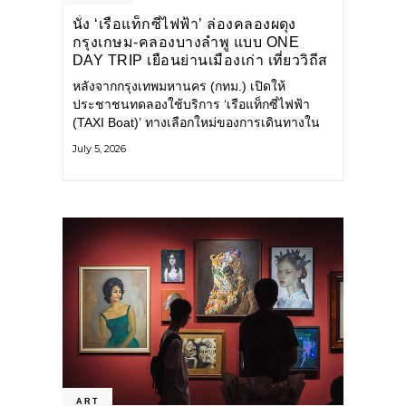
นั่ง ‘เรือแท็กซี่ไฟฟ้า’ ล่องคลองผดุง
กรุงเกษม-คลองบางลำพู แบบ ONE
DAY TRIP เยือนย่านเมืองเก่า เที่ยววิถีส
โลว์ไลฟ์แบบรักษ์โลก
หลังจากกรุงเทพมหานคร (กทม.) เปิดให้
ประชาชนทดลองใช้บริการ ‘เรือแท็กซี่ไฟฟ้า
(TAXI Boat)’ ทางเลือกใหม่ของการเดินทางใน
เมืองที่สะดวก สะอาด และเป็นมิตรกับสิ่ง
July 5, 2026
แวดล้อม ผ่านแอปพลิเคชัน MuvMi (มูฟมี)
ART