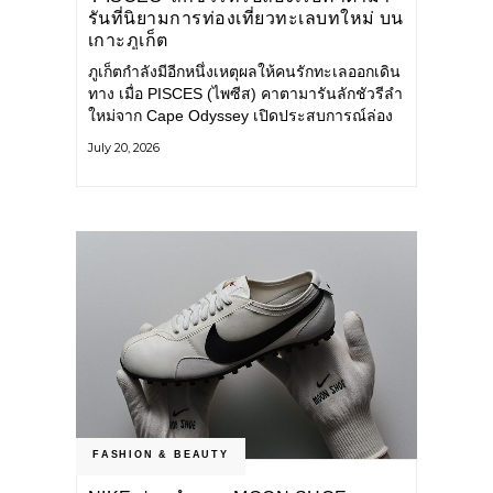
รันที่นิยามการท่องเที่ยวทะเลบทใหม่ บน
เกาะภูเก็ต
ภูเก็ตกำลังมีอีกหนึ่งเหตุผลให้คนรักทะเลออกเดิน
ทาง เมื่อ PISCES (ไพซีส) คาตามารันลักชัวรีลำ
ใหม่จาก Cape Odyssey เปิดประสบการณ์ล่อง
เรือสู่ทะเลอันดามันและอ่าวพังงาในมุมที่ต่างออก
July 20, 2026
ไป ผสานความสะดวกสบายแบบโรงแรมระดับ
ลักชัวรีเข้ากับเสน่ห์ของธรรมชาติ จนทุกช่วง
เวลาบนเรือกลายเป็นส่วนหนึ่งของการเดินทาง
ทั้งงานบริการ สิ่งอำนวยความสะดวก
FASHION & BEAUTY