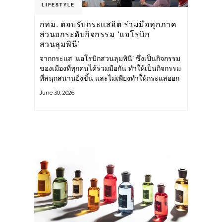
LIFESTYLE
กทม. ตอบรับกระแสฮิต ร่วมมือทุกภาค
ส่วนยกระดับกิจกรรม ‘แอโรบิก
สวนลุมพินี’
จากกระแส ‘แอโรบิกสวนลุมพินี’ ซึ่งเป็นกิจกรรม
ของเมืองที่ทุกคนได้ร่วมมือกัน ทำให้เป็นกิจกรรม
ที่สนุกสนานยิ่งขึ้น และไม่เพียงทำให้กระแสออก
กำลังกายในกรุงเทพฯ คึกคักขึ้นเท่านั้น แต่ยัง
June 30, 2026
กระจายไปยังหลายพื้นที่ของประเทศที่อยากออก
กำลังกาย เต้นแอโรบิกสนุกแบบสวนลุมพินี ทั้งนี้
กรุงเทพมหานคร (กทม.) ยังวางแผนขยาย
กิจกรรมนี้ไปสู่สวนสาธารณะต่าง