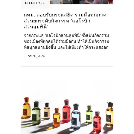
LIFESTYLE
กทม. ตอบรับกระแสฮิต ร่วมมือทุกภาค
ส่วนยกระดับกิจกรรม ‘แอโรบิก
สวนลุมพินี’
จากกระแส ‘แอโรบิกสวนลุมพินี’ ซึ่งเป็นกิจกรรม
ของเมืองที่ทุกคนได้ร่วมมือกัน ทำให้เป็นกิจกรรม
ที่สนุกสนานยิ่งขึ้น และไม่เพียงทำให้กระแสออก
กำลังกายในกรุงเทพฯ คึกคักขึ้นเท่านั้น แต่ยัง
June 30, 2026
กระจายไปยังหลายพื้นที่ของประเทศที่อยากออก
กำลังกาย เต้นแอโรบิกสนุกแบบสวนลุมพินี ทั้งนี้
กรุงเทพมหานคร (กทม.) ยังวางแผนขยาย
กิจกรรมนี้ไปสู่สวนสาธารณะต่าง