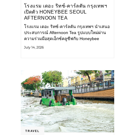
โรงแรม เดอะ ริทซ์-คาร์ลตัน กรุงเทพฯ
เปิดตัว HONEYBEE SEOUL
AFTERNOON TEA
COLLABORATION ณ คาเลโอ
โรงแรม เดอะ ริทซ์-คาร์ลตัน กรุงเทพฯ นำเสนอ
(CALEŌ) ชวนสัมผัสเสน่ห์ของขนม
ประสบการณ์ Afternoon Tea รูปแบบใหม่ผ่าน
หวานร่วมสมัยจากกรุงโซล
ความร่วมมือสุดเอ็กซ์คลูซีฟกับ Honeybee
Seoul คาเฟ่ขนมหวานสไตล์ฝรั่งเศสร่วมสมัยชื่อ
July 14, 2026
ดังจากกรุงโซล นำโดยเชฟอึนจอง
TRAVEL