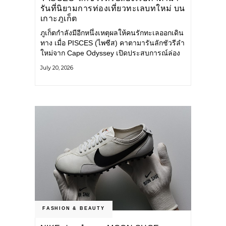
รันที่นิยามการท่องเที่ยวทะเลบทใหม่ บน
เกาะภูเก็ต
ภูเก็ตกำลังมีอีกหนึ่งเหตุผลให้คนรักทะเลออกเดิน
ทาง เมื่อ PISCES (ไพซีส) คาตามารันลักชัวรีลำ
ใหม่จาก Cape Odyssey เปิดประสบการณ์ล่อง
เรือสู่ทะเลอันดามันและอ่าวพังงาในมุมที่ต่างออก
July 20, 2026
ไป ผสานความสะดวกสบายแบบโรงแรมระดับ
ลักชัวรีเข้ากับเสน่ห์ของธรรมชาติ จนทุกช่วง
เวลาบนเรือกลายเป็นส่วนหนึ่งของการเดินทาง
ทั้งงานบริการ สิ่งอำนวยความสะดวก
FASHION & BEAUTY