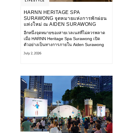
LIFESTYLE
HARNN HERITAGE SPA
SURAWONG จุดหมายแห่งการพักผ่อน
แห่งใหม่ ณ AIDEN SURAWONG
BANGKOK
อีกหนึ่งจุดหมายของสายเวลเนสที่ไม่ควรพลาด
เมื่อ HARNN Heritage Spa Surawong เปิด
ตัวอย่างเป็นทางการภายใน Aiden Surawong
Bangkok พร้อมชวนทุกคนหลีกหนีความวุ่นวาย
July 2, 2026
ของเมืองใหญ่ มาสัมผัสประสบการณ์การพักผ่อน
ที่ผสานศาสตร์การบำบัดแบบไทยเข้ากับความ
ร่วมสมัยอย่างลงตัว สปาแห่งนี้ได้รับแรงบันดาล
ใจจากยุคฟื้นฟูศิลปวัฒนธรรมในสมัยรัชกาลที่