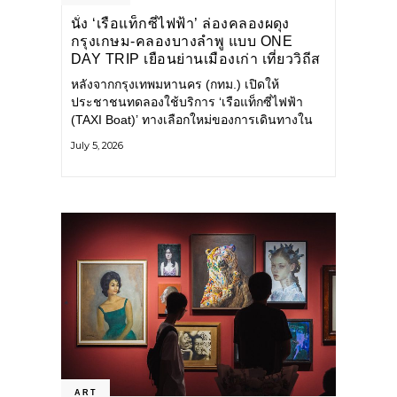
นั่ง ‘เรือแท็กซี่ไฟฟ้า’ ล่องคลองผดุง
กรุงเกษม-คลองบางลำพู แบบ ONE
DAY TRIP เยือนย่านเมืองเก่า เที่ยววิถีส
โลว์ไลฟ์แบบรักษ์โลก
หลังจากกรุงเทพมหานคร (กทม.) เปิดให้
ประชาชนทดลองใช้บริการ ‘เรือแท็กซี่ไฟฟ้า
(TAXI Boat)’ ทางเลือกใหม่ของการเดินทางใน
เมืองที่สะดวก สะอาด และเป็นมิตรกับสิ่ง
July 5, 2026
แวดล้อม ผ่านแอปพลิเคชัน MuvMi (มูฟมี)
ART