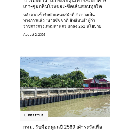
‘4 เรื่องด่วน’ เอกซเรย์ทุนเทา-เช็กอาคาร
เก่า-คุมกลิ่นโรงขยะ-ขีดเส้นสอบทุจริต
หลังจากเข้ารับตำแหน่งสมัยที่ 2 อย่างเป็น
ทางการแล้ว "นายชัชชาติ สิทธิพันธุ์" ผู้ว่า
ราชการกรุงเทพมหานคร แถลง 261 นโยบาย
พัฒนาเมืองต่อเนื่อง แปลงนโยบายสู่แผน
August 2, 2026
ยุทธศาสตร์ จัดทำตัวชี้วัด
LIFESTYLE
กทม. รับมือฤดูฝนปี 2569 เฝ้าระวังเพื่อ