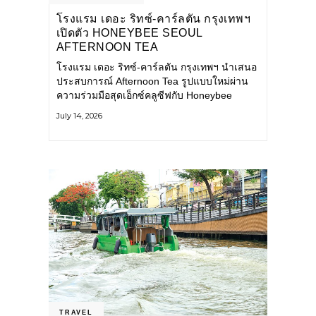
โรงแรม เดอะ ริทซ์-คาร์ลตัน กรุงเทพฯ
เปิดตัว HONEYBEE SEOUL
AFTERNOON TEA
COLLABORATION ณ คาเลโอ
โรงแรม เดอะ ริทซ์-คาร์ลตัน กรุงเทพฯ นำเสนอ
(CALEŌ) ชวนสัมผัสเสน่ห์ของขนม
ประสบการณ์ Afternoon Tea รูปแบบใหม่ผ่าน
หวานร่วมสมัยจากกรุงโซล
ความร่วมมือสุดเอ็กซ์คลูซีฟกับ Honeybee
Seoul คาเฟ่ขนมหวานสไตล์ฝรั่งเศสร่วมสมัยชื่อ
July 14, 2026
ดังจากกรุงโซล นำโดยเชฟอึนจอง
TRAVEL