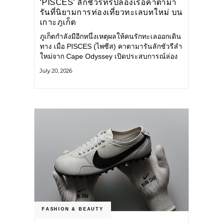
‘PISCES’ ลักชัวรีทริปล่องเรือคาตามา
รันที่นิยามการท่องเที่ยวทะเลบทใหม่ บน
เกาะภูเก็ต
ภูเก็ตกำลังมีอีกหนึ่งเหตุผลให้คนรักทะเลออกเดิน
ทาง เมื่อ PISCES (ไพซีส) คาตามารันลักชัวรีลำ
ใหม่จาก Cape Odyssey เปิดประสบการณ์ล่อง
เรือสู่ทะเลอันดามันและอ่าวพังงาในมุมที่ต่างออก
July 20, 2026
ไป ผสานความสะดวกสบายแบบโรงแรมระดับ
ลักชัวรีเข้ากับเสน่ห์ของธรรมชาติ จนทุกช่วง
เวลาบนเรือกลายเป็นส่วนหนึ่งของการเดินทาง
ทั้งงานบริการ สิ่งอำนวยความสะดวก
FASHION & BEAUTY