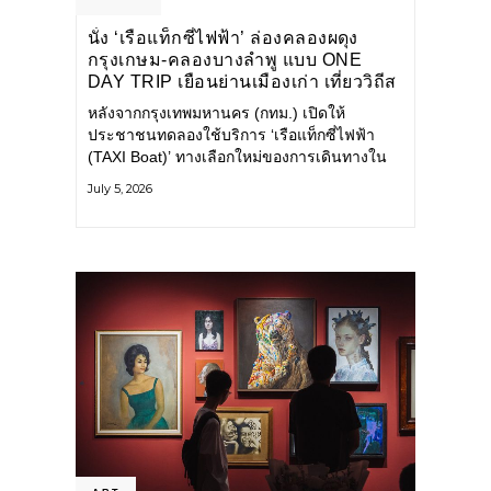
นั่ง ‘เรือแท็กซี่ไฟฟ้า’ ล่องคลองผดุง
กรุงเกษม-คลองบางลำพู แบบ ONE
DAY TRIP เยือนย่านเมืองเก่า เที่ยววิถีส
โลว์ไลฟ์แบบรักษ์โลก
หลังจากกรุงเทพมหานคร (กทม.) เปิดให้
ประชาชนทดลองใช้บริการ ‘เรือแท็กซี่ไฟฟ้า
(TAXI Boat)’ ทางเลือกใหม่ของการเดินทางใน
เมืองที่สะดวก สะอาด และเป็นมิตรกับสิ่ง
July 5, 2026
แวดล้อม ผ่านแอปพลิเคชัน MuvMi (มูฟมี)