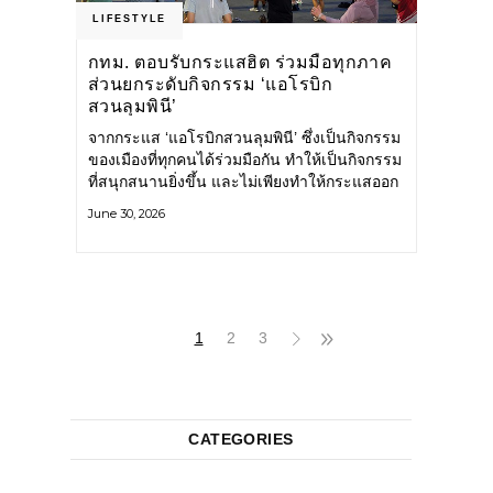
LIFESTYLE
กทม. ตอบรับกระแสฮิต ร่วมมือทุกภาค
ส่วนยกระดับกิจกรรม ‘แอโรบิก
สวนลุมพินี’
จากกระแส ‘แอโรบิกสวนลุมพินี’ ซึ่งเป็นกิจกรรม
ของเมืองที่ทุกคนได้ร่วมมือกัน ทำให้เป็นกิจกรรม
ที่สนุกสนานยิ่งขึ้น และไม่เพียงทำให้กระแสออก
กำลังกายในกรุงเทพฯ คึกคักขึ้นเท่านั้น แต่ยัง
June 30, 2026
กระจายไปยังหลายพื้นที่ของประเทศที่อยากออก
กำลังกาย เต้นแอโรบิกสนุกแบบสวนลุมพินี ทั้งนี้
กรุงเทพมหานคร (กทม.) ยังวางแผนขยาย
กิจกรรมนี้ไปสู่สวนสาธารณะต่าง
1
2
3
CATEGORIES