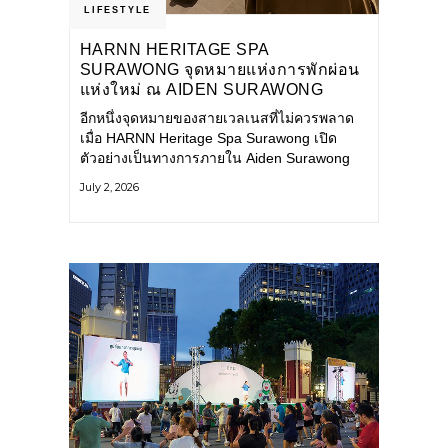
LIFESTYLE
HARNN HERITAGE SPA
SURAWONG จุดหมายแห่งการพักผ่อน
แห่งใหม่ ณ AIDEN SURAWONG
BANGKOK
อีกหนึ่งจุดหมายของสายเวลเนสที่ไม่ควรพลาด
เมื่อ HARNN Heritage Spa Surawong เปิด
ตัวอย่างเป็นทางการภายใน Aiden Surawong
Bangkok พร้อมชวนทุกคนหลีกหนีความวุ่นวาย
July 2, 2026
ของเมืองใหญ่ มาสัมผัสประสบการณ์การพักผ่อน
ที่ผสานศาสตร์การบำบัดแบบไทยเข้ากับความ
ร่วมสมัยอย่างลงตัว สปาแห่งนี้ได้รับแรงบันดาล
ใจจากยุคฟื้นฟูศิลปวัฒนธรรมในสมัยรัชกาลที่