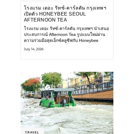
โรงแรม เดอะ ริทซ์-คาร์ลตัน กรุงเทพฯ
เปิดตัว HONEYBEE SEOUL
AFTERNOON TEA
COLLABORATION ณ คาเลโอ
โรงแรม เดอะ ริทซ์-คาร์ลตัน กรุงเทพฯ นำเสนอ
(CALEŌ) ชวนสัมผัสเสน่ห์ของขนม
ประสบการณ์ Afternoon Tea รูปแบบใหม่ผ่าน
หวานร่วมสมัยจากกรุงโซล
ความร่วมมือสุดเอ็กซ์คลูซีฟกับ Honeybee
Seoul คาเฟ่ขนมหวานสไตล์ฝรั่งเศสร่วมสมัยชื่อ
July 14, 2026
ดังจากกรุงโซล นำโดยเชฟอึนจอง
TRAVEL