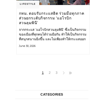
LIFESTYLE
กทม. ตอบรับกระแสฮิต ร่วมมือทุกภาค
ส่วนยกระดับกิจกรรม ‘แอโรบิก
สวนลุมพินี’
จากกระแส ‘แอโรบิกสวนลุมพินี’ ซึ่งเป็นกิจกรรม
ของเมืองที่ทุกคนได้ร่วมมือกัน ทำให้เป็นกิจกรรม
ที่สนุกสนานยิ่งขึ้น และไม่เพียงทำให้กระแสออก
กำลังกายในกรุงเทพฯ คึกคักขึ้นเท่านั้น แต่ยัง
June 30, 2026
กระจายไปยังหลายพื้นที่ของประเทศที่อยากออก
กำลังกาย เต้นแอโรบิกสนุกแบบสวนลุมพินี ทั้งนี้
กรุงเทพมหานคร (กทม.) ยังวางแผนขยาย
กิจกรรมนี้ไปสู่สวนสาธารณะต่าง
1
2
3
CATEGORIES