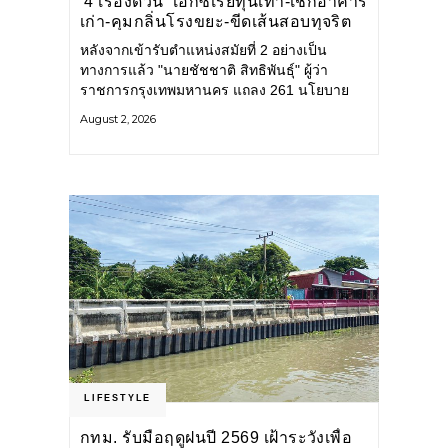
‘4 เรื่องด่วน’ เอกซเรย์ทุนเทา-เช็กอาคาร
เก่า-คุมกลิ่นโรงขยะ-ขีดเส้นสอบทุจริต
หลังจากเข้ารับตำแหน่งสมัยที่ 2 อย่างเป็น
ทางการแล้ว "นายชัชชาติ สิทธิพันธุ์" ผู้ว่า
ราชการกรุงเทพมหานคร แถลง 261 นโยบาย
พัฒนาเมืองต่อเนื่อง แปลงนโยบายสู่แผน
August 2, 2026
ยุทธศาสตร์ จัดทำตัวชี้วัด
LIFESTYLE
กทม. รับมือฤดูฝนปี 2569 เฝ้าระวังเพื่อ