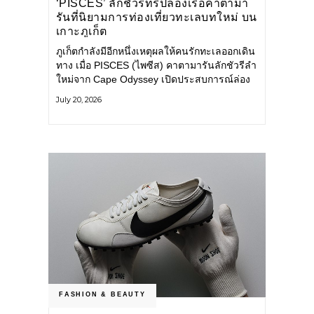
‘PISCES’ ลักชัวรีทริปล่องเรือคาตามา
รันที่นิยามการท่องเที่ยวทะเลบทใหม่ บน
เกาะภูเก็ต
ภูเก็ตกำลังมีอีกหนึ่งเหตุผลให้คนรักทะเลออกเดิน
ทาง เมื่อ PISCES (ไพซีส) คาตามารันลักชัวรีลำ
ใหม่จาก Cape Odyssey เปิดประสบการณ์ล่อง
เรือสู่ทะเลอันดามันและอ่าวพังงาในมุมที่ต่างออก
July 20, 2026
ไป ผสานความสะดวกสบายแบบโรงแรมระดับ
ลักชัวรีเข้ากับเสน่ห์ของธรรมชาติ จนทุกช่วง
เวลาบนเรือกลายเป็นส่วนหนึ่งของการเดินทาง
ทั้งงานบริการ สิ่งอำนวยความสะดวก
FASHION & BEAUTY