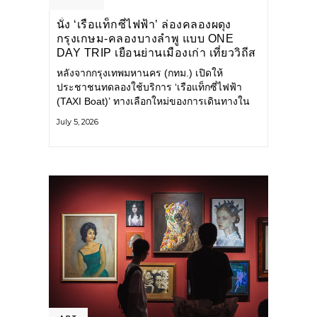
นั่ง ‘เรือแท็กซี่ไฟฟ้า’ ล่องคลองผดุง
กรุงเกษม-คลองบางลำพู แบบ ONE
DAY TRIP เยือนย่านเมืองเก่า เที่ยววิถีส
โลว์ไลฟ์แบบรักษ์โลก
หลังจากกรุงเทพมหานคร (กทม.) เปิดให้
ประชาชนทดลองใช้บริการ ‘เรือแท็กซี่ไฟฟ้า
(TAXI Boat)’ ทางเลือกใหม่ของการเดินทางใน
เมืองที่สะดวก สะอาด และเป็นมิตรกับสิ่ง
July 5, 2026
แวดล้อม ผ่านแอปพลิเคชัน MuvMi (มูฟมี)