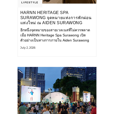
LIFESTYLE
HARNN HERITAGE SPA
SURAWONG จุดหมายแห่งการพักผ่อน
แห่งใหม่ ณ AIDEN SURAWONG
BANGKOK
อีกหนึ่งจุดหมายของสายเวลเนสที่ไม่ควรพลาด
เมื่อ HARNN Heritage Spa Surawong เปิด
ตัวอย่างเป็นทางการภายใน Aiden Surawong
Bangkok พร้อมชวนทุกคนหลีกหนีความวุ่นวาย
July 2, 2026
ของเมืองใหญ่ มาสัมผัสประสบการณ์การพักผ่อน
ที่ผสานศาสตร์การบำบัดแบบไทยเข้ากับความ
ร่วมสมัยอย่างลงตัว สปาแห่งนี้ได้รับแรงบันดาล
ใจจากยุคฟื้นฟูศิลปวัฒนธรรมในสมัยรัชกาลที่