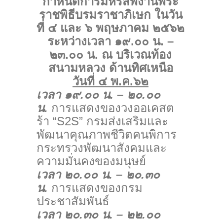
กำหนดการมหรสพงานพระ
ราชพิธีบรมราชาภิเษก ในวัน
ที่ ๔ และ ๖ พฤษภาคม ๒๕๖๒
ระหว่างเวลา ๑๙.๐๐ น. –
๒๓.๐๐ น. ณ บริเวณท้อง
สนามหลวง ด้านทิศเหนือ
วันที่ ๔ พ.ค.๖๒
เวลา ๑๙.๐๐ น. – ๒๐.๐๐
น.
การแสดงของวงออเคสต
ร้า “S2S” กรมส่งเสริมและ
พัฒนาคุณภาพชีวิตคนพิการ
กระทรวงพัฒนาสังคมและ
ความมั่นคงของมนุษย์
เวลา ๒๐.๐๐ น. – ๒๐.๓๐
น.
การแสดงของกรม
ประชาสัมพันธ์
เวลา ๒๐.๓๐ น. – ๒๒.๐๐