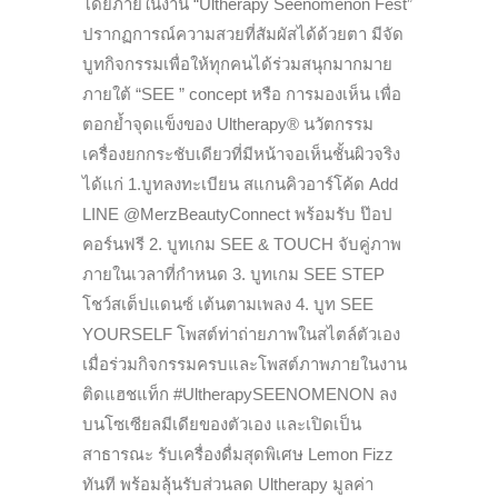
โดยภายในงาน “Ultherapy Seenomenon Fest”
ปรากฏการณ์ความสวยที่สัมผัสได้ด้วยตา มีจัด
บูทกิจกรรมเพื่อให้ทุกคนได้ร่วมสนุกมากมาย
ภายใต้ “SEE ” concept หรือ การมองเห็น เพื่อ
ตอกย้ำจุดแข็งของ Ultherapy® นวัตกรรม
เครื่องยกกระชับเดียวที่มีหน้าจอเห็นชั้นผิวจริง
ได้แก่ 1.บูทลงทะเบียน สแกนคิวอาร์โค้ด Add
LINE @MerzBeautyConnect พร้อมรับ ป๊อป
คอร์นฟรี 2. บูทเกม SEE & TOUCH จับคู่ภาพ
ภายในเวลาที่กำหนด 3. บูทเกม SEE STEP
โชว์สเต็ปแดนซ์ เต้นตามเพลง 4. บูท SEE
YOURSELF โพสต์ท่าถ่ายภาพในสไตล์ตัวเอง
เมื่อร่วมกิจกรรมครบและโพสต์ภาพภายในงาน
ติดแฮชแท็ก #UltherapySEENOMENON ลง
บนโซเซียลมีเดียของตัวเอง และเปิดเป็น
สาธารณะ รับเครื่องดื่มสุดพิเศษ Lemon Fizz
ทันที พร้อมลุ้นรับส่วนลด Ultherapy มูลค่า