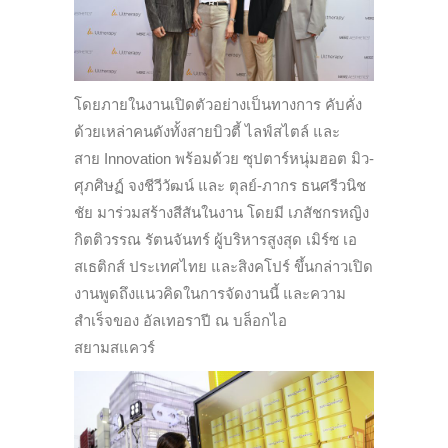
โดยภายในงานเปิดตัวอย่างเป็
นทางการ คับคั่ง
ด้วยเหล่าคนดังทั้งสายบิ
วตี้ ไลฟ์สไตล์ และ
สาย
Innovation
พร้อมด้วย ซุปตาร์หนุ่มฮอต มิว-
ศุภศิษฏ์ จงชีวีวัฒน์ และ ตุลย์-ภากร ธนศรีวนิช
ชัย มาร่วมสร้างสีสันในงาน โดยมี เภสัชกรหญิง
กิตติวรรณ รัตนจันทร์ ผู้บริหารสูงสุด เมิร์ซ เอ
สเธติกส์ ประเทศไทย และสิงคโปร์ ขึ้นกล่าวเปิด
งานพูดถึงแนวคิ
ดในการจัดงานนี้ และความ
สำเร็จของ อัลเทอราปี ณ บล็อกไอ
สยามสแควร์