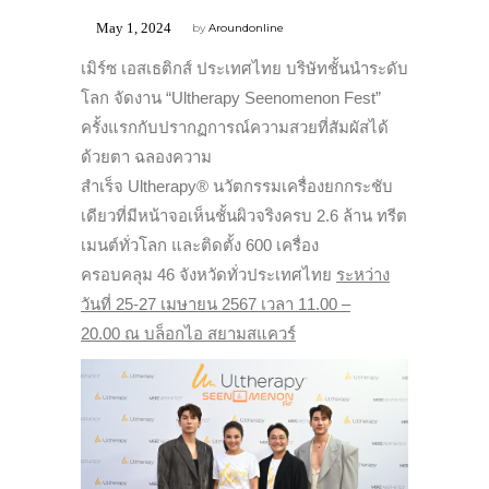
May 1, 2024
by
Aroundonline
เมิร์ซ เอสเธติกส์ ประเทศไทย บริษัทชั้นนำระดับ
โลก
จัดงาน “
Ultherapy Seenomenon Fest”
ครั้งแรกกับปรากฏการณ์ความสวยที่
สัมผัสได้
ด้วยตา ฉลองความ
สำเร็จ
Ultherapy®
นวัตกรรมเครื่องยกกระชับ
เดียวที่
มีหน้าจอเห็นชั้นผิวจริงครบ
2.6
ล้าน ทรีต
เมนต์ทั่วโลก และติดตั้ง
600
เครื่อง
ครอบคลุม
46
จังหวัดทั่วประเทศไทย
ระหว่าง
วันที่
25-27
เมษายน
2567
เวลา
11.00 –
20.00
ณ บล็อกไอ สยามสแควร์