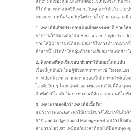
แต่ถ้างานของคุณเป็นงานที่ต้องใช้สมองซะส่วนมาก ก
ก็ได้ทำการหาดนตรีที่เหมาะกับคุณมาให้แล้ว และป
เพลงประเภทนี้พร้อมกับนั่งทำงานไปด้วย คุณอาจมีสม
1
. เพลงที่มีเสียงประกอบเป็นเสียงธรรมชาติ ช่วยให
จากงานวิจัยของสถาบัน Rensselaer Polytechnic In
ช่วยให้ผู้ฟังอารมณ์ดีและมีสมาธิในการทำงานมากขึ้น 
ลำธารนี้ไม่ได้ทำให้กลุ่มตัวอย่างเสียสมาธิแต่อย่างใ
2. ฟังเพลงที่คุณชื่นชอบ ช่วยพาให้สมองโลดแล่น
เรื่องนี้ถูกยืนยันโดยผู้ช่วยศาสตราจารย์ Teresa Le
การเลือกฟังเพลงตามความชอบนั้นมีความสำคัญโดยเฉพ
ไอเดียใหม่ๆ โดยกลุ่มตัวอย่างของงานวิจัยนี้คือ บุคค
อีกทั้งยังมีไอเดียในการทำงานที่ดีกว่ากลุ่มคนที่ไม่
3. เพลงบรรเลงดีกว่าเพลงที่มีเนื้อร้อง
แม้ว่าการฟังเพลงจะทำให้เรามีสมาธิได้มากขึ้นก็จร
จาก Cambridge Sound Management พบว่า เสียงเพลงบ
สามารถไขว้เขว เหมือนกับเวลาที่คุณได้ยินคนพูด 