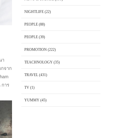
NIGHTLIFE
(22)
PEOPLE
(88)
PEOPLE
(39)
PROMOTION
(222)
นา
TEACHNOLOGY
(35)
นอกจาก
TRAVEL
(431)
gham
น การ
TV
(1)
YUMMY
(45)