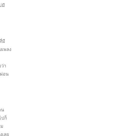
่มี
่มี
งเพลง
ว่า
ผ่อน
้คน
ไปก็
าม
างเลย