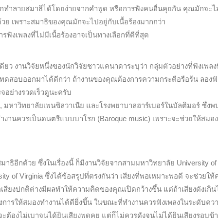
กทำลายสมาธิได้โดยง่ายจากคำพูด หรือการฟังคนอื่นคุยกัน คุณมักจะไม
ปด้วย เพราะสมาธิของคุณมักจะไปอยู่กับเนื้อร้องมากกว่า
งเพลงที่ไม่มีเนื้อร้องอาจเป็นทางเลือกที่ดีที่สุด
ยว งานวิจัยหนึ่งของนักวิจัยชาวแคนาดาระบุว่า กลุ่มตัวอย่างที่ฟังเพลงที
ดสอบออกมาได้ดีกว่า ถ้างานของคุณต้องการความกระตือรือร้น ลองฟั
ร็จอย่างรวดเร็วดูนะครับ
 มหาวิทยาลัยเพนซิลวาเนีย และโรงพยาบาลฮาร์เบอร์ในบัลติมอร์ ซึ่งพบ
ารทำงานควรเป็นดนตรีแบบบาโรก (Baroque music) เพราะจะช่วยให้สมอง
ธิอีกด้วย ซึ่งในเรื่องนี้ ก็มีงานวิจัยจากสามมหาวิทยาลัย University of
sity of Virginia ซึ่งได้ข้อสรุปที่ตรงกันว่า เสียงที่พอเหมาะพอดี จะช่วยให
ือเสียงปกติต่างมีผลทำให้ความคิดของคุณเปิดกว้างขึ้น แต่ถ้าเสียงดังเกิน
องการให้สมองทำงานได้ดียิ่งขึ้น ในขณะที่ทำงานควรฟังเพลงในระดับคว
นจะต้องไม่เบาจนได้ยินเสียงพูดคุย แต่ก็ไม่ควรดังจนไม่ได้ยินเสียงรอบข้