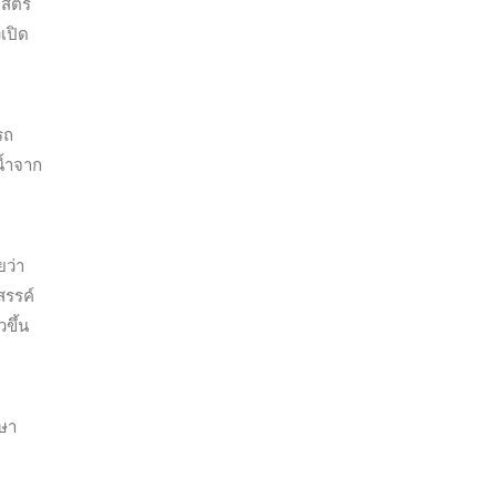
าสตร์
เปิด
รถ
น้ำจาก
ยว่า
สรรค์
วขึ้น
กษา