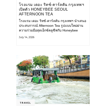
โรงแรม เดอะ ริทซ์-คาร์ลตัน กรุงเทพฯ
เปิดตัว HONEYBEE SEOUL
AFTERNOON TEA
COLLABORATION ณ คาเลโอ
โรงแรม เดอะ ริทซ์-คาร์ลตัน กรุงเทพฯ นำเสนอ
(CALEŌ) ชวนสัมผัสเสน่ห์ของขนม
ประสบการณ์ Afternoon Tea รูปแบบใหม่ผ่าน
หวานร่วมสมัยจากกรุงโซล
ความร่วมมือสุดเอ็กซ์คลูซีฟกับ Honeybee
Seoul คาเฟ่ขนมหวานสไตล์ฝรั่งเศสร่วมสมัยชื่อ
July 14, 2026
ดังจากกรุงโซล นำโดยเชฟอึนจอง
TRAVEL