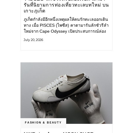
รันที่นิยามการท่องเที่ยวทะเลบทใหม่ บน
เกาะภูเก็ต
ภูเก็ตกำลังมีอีกหนึ่งเหตุผลให้คนรักทะเลออกเดิน
ทาง เมื่อ PISCES (ไพซีส) คาตามารันลักชัวรีลำ
ใหม่จาก Cape Odyssey เปิดประสบการณ์ล่อง
เรือสู่ทะเลอันดามันและอ่าวพังงาในมุมที่ต่างออก
July 20, 2026
ไป ผสานความสะดวกสบายแบบโรงแรมระดับ
ลักชัวรีเข้ากับเสน่ห์ของธรรมชาติ จนทุกช่วง
เวลาบนเรือกลายเป็นส่วนหนึ่งของการเดินทาง
ทั้งงานบริการ สิ่งอำนวยความสะดวก
FASHION & BEAUTY