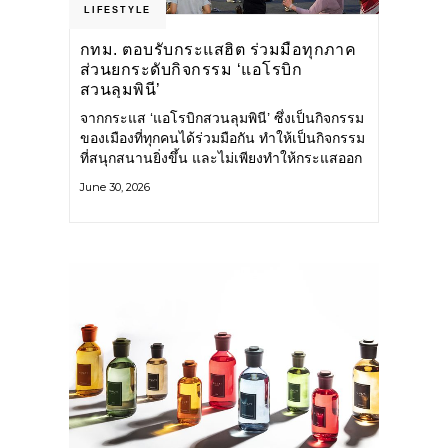
LIFESTYLE
กทม. ตอบรับกระแสฮิต ร่วมมือทุกภาค
ส่วนยกระดับกิจกรรม ‘แอโรบิก
สวนลุมพินี’
จากกระแส ‘แอโรบิกสวนลุมพินี’ ซึ่งเป็นกิจกรรม
ของเมืองที่ทุกคนได้ร่วมมือกัน ทำให้เป็นกิจกรรม
ที่สนุกสนานยิ่งขึ้น และไม่เพียงทำให้กระแสออก
กำลังกายในกรุงเทพฯ คึกคักขึ้นเท่านั้น แต่ยัง
June 30, 2026
กระจายไปยังหลายพื้นที่ของประเทศที่อยากออก
กำลังกาย เต้นแอโรบิกสนุกแบบสวนลุมพินี ทั้งนี้
กรุงเทพมหานคร (กทม.) ยังวางแผนขยาย
กิจกรรมนี้ไปสู่สวนสาธารณะต่าง