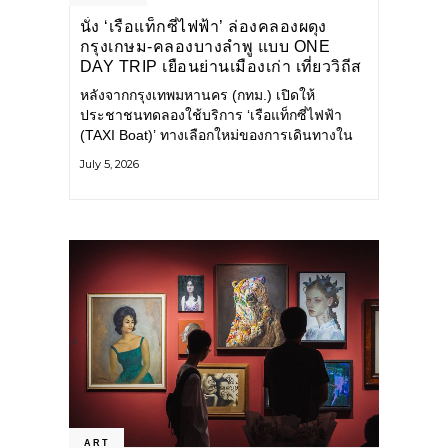
นั่ง ‘เรือแท็กซี่ไฟฟ้า’ ล่องคลองผดุง
กรุงเกษม-คลองบางลำพู แบบ ONE
DAY TRIP เยือนย่านเมืองเก่า เที่ยววิถีส
โลว์ไลฟ์แบบรักษ์โลก
หลังจากกรุงเทพมหานคร (กทม.) เปิดให้
ประชาชนทดลองใช้บริการ ‘เรือแท็กซี่ไฟฟ้า
(TAXI Boat)’ ทางเลือกใหม่ของการเดินทางใน
เมืองที่สะดวก สะอาด และเป็นมิตรกับสิ่ง
July 5, 2026
แวดล้อม ผ่านแอปพลิเคชัน MuvMi (มูฟมี)
ART