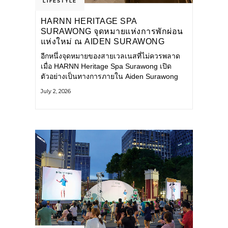
LIFESTYLE
HARNN HERITAGE SPA
SURAWONG จุดหมายแห่งการพักผ่อน
แห่งใหม่ ณ AIDEN SURAWONG
BANGKOK
อีกหนึ่งจุดหมายของสายเวลเนสที่ไม่ควรพลาด
เมื่อ HARNN Heritage Spa Surawong เปิด
ตัวอย่างเป็นทางการภายใน Aiden Surawong
Bangkok พร้อมชวนทุกคนหลีกหนีความวุ่นวาย
July 2, 2026
ของเมืองใหญ่ มาสัมผัสประสบการณ์การพักผ่อน
ที่ผสานศาสตร์การบำบัดแบบไทยเข้ากับความ
ร่วมสมัยอย่างลงตัว สปาแห่งนี้ได้รับแรงบันดาล
ใจจากยุคฟื้นฟูศิลปวัฒนธรรมในสมัยรัชกาลที่