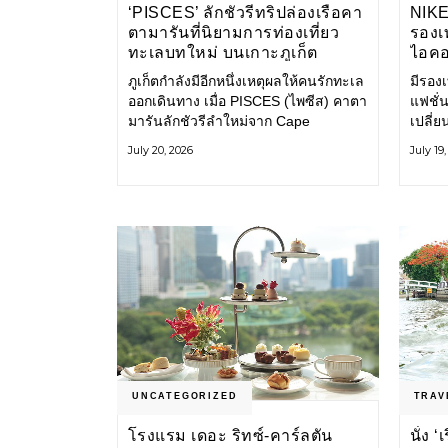
‘PISCES’ ลักชัวรีทริปล่องเรือคา
NIK
ตามารันที่นิยามการท่องเที่ยว
รองเท
ทะเลบทใหม่ บนเกาะภูเก็ต
ไอคอ
ภูเก็ตกำลังมีอีกหนึ่งเหตุผลให้คนรักทะเล
มีรองเท
ออกเดินทาง เมื่อ PISCES (ไพซีส) คาตา
แฟชั่น
มารันลักชัวรีลำใหม่จาก Cape
เปลี่
Odyssey เปิดประสบการณ์ล่องเรือสู่
Shoe ค
July 20, 2026
July 19
ทะเลอันดามันและอ่าวพังงาในมุมที่ต่าง
ไอคอนท
ออกไป ผสานความสะดวกสบายแบบ
ก่อน ก
โรงแรมระดับลักชัวรีเข้ากับเสน่ห์ของ
ราวแห
ธรรมชาติ จนทุกช่วงเวลาบนเรือกลาย
แฟชั่
เป็นส่วนหนึ่งของการเดินทาง ทั้งงาน
Nike
บริการ สิ่งอำนวยความสะดวก
UNCATEGORIZED
TRAV
โรงแรม เดอะ ริทซ์-คาร์ลตัน
นั่ง 