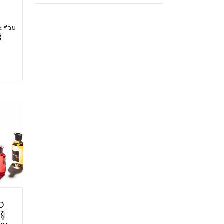
ะร่วม
่
สดง:
ศการ
O
ู้