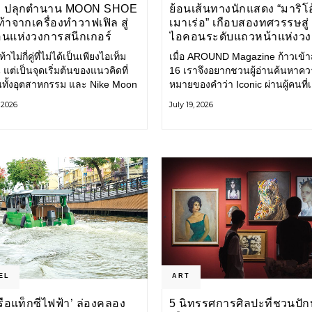
E ปลุกตำนาน MOON SHOE
ย้อนเส้นทางนักแสดง “มาริโอ
้าจากเครื่องทำวาฟเฟิล สู่
เมาเร่อ” เกือบสองทศวรรษสู่
นแห่งวงการสนีกเกอร์
ไอคอนระดับแถวหน้าแห่งว
บันเทิงไทย
้าไม่กี่คู่ที่ไม่ได้เป็นเพียงไอเท็ม
เมื่อ AROUND Magazine ก้าวเข้าสู่
 แต่เป็นจุดเริ่มต้นของแนวคิดที่
16 เราจึงอยากชวนผู้อ่านค้นหาค
ยนทั้งอุตสาหกรรม และ Nike Moon
หมายของคำว่า Iconic ผ่านผู้คนที่
ือหนึ่งในนั้น รองเท้าระดับ
ไปพร้อมกับกาลเวลา และยังคงรัก
, 2026
July 19, 2026
ี่ถือกำเนิดเมื่อกว่าครึ่งศตวรรษ
ตนไว้อย่างมั่นคง หนึ่งในนั้นคือ มา
ำลังกลับมาอีกครั้ง พร้อมพาเรื่อง
เมาเร่อ
่งนวัตกรรมจากอดีตมาสู่โลก
นร่วมสมัย ถ่ายทอดดีเอ็นเอของ
EL
ART
‘เรือแท็กซี่ไฟฟ้า’ ล่องคลอง
5 นิทรรศการศิลปะที่ชวนปัก