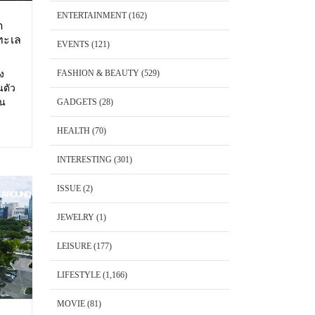
ENTERTAINMENT
(162)
ด
ทะเล
EVENTS
(121)
FASHION & BEAUTY
(529)
อง
นตัว
้น
GADGETS
(28)
 Cape
พันวา
HEALTH
(70)
็ต
INTERESTING
(301)
ISSUE
(2)
JEWELRY
(1)
LEISURE
(177)
LIFESTYLE
(1,166)
MOVIE
(81)