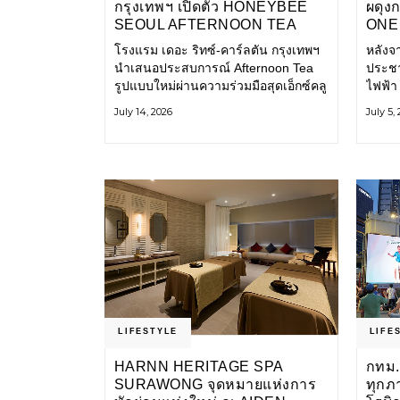
กรุงเทพฯ เปิดตัว HONEYBEE
ผดุง
SEOUL AFTERNOON TEA
ONE 
COLLABORATION ณ คาเลโอ
เก่า 
โรงแรม เดอะ ริทซ์-คาร์ลตัน กรุงเทพฯ
หลังจ
(CALEŌ) ชวนสัมผัสเสน่ห์ของ
โ
นำเสนอประสบการณ์ Afternoon Tea
ประชา
ขนมหวานร่วมสมัยจากกรุงโซล
รูปแบบใหม่ผ่านความร่วมมือสุดเอ็กซ์คลู
ไฟฟ้า
ซีฟกับ Honeybee Seoul คาเฟ่ขนม
การเด
July 14, 2026
July 5,
หวานสไตล์ฝรั่งเศสร่วมสมัยชื่อดังจาก
และเป็
กรุงโซล นำโดยเชฟอึนจอง
แอปพล
LIFESTYLE
LIFE
HARNN HERITAGE SPA
กทม.
SURAWONG จุดหมายแห่งการ
ทุกภ